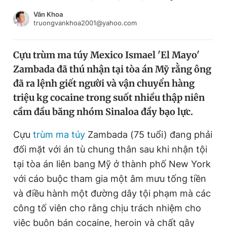
Chuyên mục khác
Văn Khoa
Tin đã xem
truongvankhoa2001@yahoo.com
Chào ngày mới
Tin 24h
Đăng xuất
Cựu trùm ma túy Mexico Ismael 'El Mayo'
Tin thị trường
Tin 360
Zambada đã thú nhận tại tòa án Mỹ rằng ông
đã ra lệnh giết người và vận chuyển hàng
Video
Magazine
triệu kg cocaine trong suốt nhiều thập niên
cầm đầu băng nhóm Sinaloa đầy bạo lực.
Cựu
trùm ma túy
Zambada (75 tuổi) đang phải
Sản phẩm khác
đối mặt với án tù chung thân sau khi nhận tội
Tiện ích
Bạn cần biết
tại tòa án liên bang Mỹ ở thành phố New York
với cáo buộc tham gia một âm mưu tống tiền
Thông tin tòa soạn
Liên hệ quảng cáo
và điều hành một đường dây tội phạm mà các
công tố viên cho rằng chịu trách nhiệm cho
việc buôn bán cocaine, heroin và chất gây