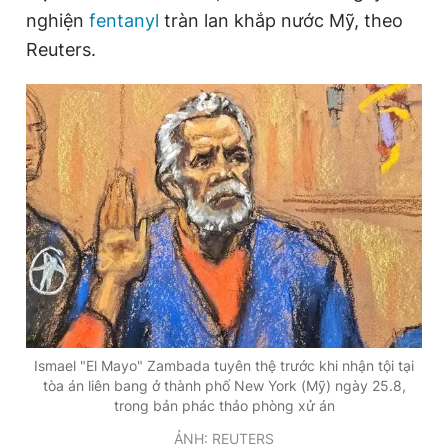
nghiện
fentanyl
tràn lan khắp nước Mỹ, theo
Reuters.
Đọc Thanh Niên trên điện thoại
Theo dõi báo trên
Hotline
Liên hệ quảng cáo
0906 645 777
0908 780 404
Đặt báo
Quảng cáo
RSS
Tòa soạn
Chính sách bảo
Tổng biên tập: Nguyễn Ngọc Toàn
Ismael "El Mayo" Zambada tuyên thệ trước khi nhận tội tại
Phó tổng biên tập thường trực: Hải Thành
tòa án liên bang ở thành phố New York (Mỹ) ngày 25.8,
Phó tổng biên tập: Lâm Hiếu Dũng
trong bản phác thảo phòng xử án
Phó tổng biên tập: Trần Việt Hưng
Tổng thư ký tòa soạn: Đức Trung
ẢNH: REUTERS