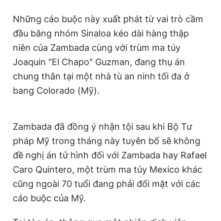
Giấy phép xuất bản số 110/GP - BTTTT cấp ngày 24.3.2020
Những cáo buộc này xuất phát từ vai trò cầm
© 2003-2026 Bản quyền thuộc về Báo Thanh Niên. Cấm sao
chép dưới mọi hình thức nếu không có sự chấp thuận bằng văn
đầu băng nhóm Sinaloa kéo dài hàng thập
bản. Phát triển bởi ePi Technologies, JSC.
niên của Zambada cùng với trùm ma túy
Joaquin "El Chapo" Guzman, đang thụ án
chung thân tại một nhà tù an ninh tối đa ở
bang Colorado (Mỹ).
Zambada đã đồng ý nhận tội sau khi Bộ Tư
pháp Mỹ trong tháng này tuyên bố sẽ không
đề nghị án tử hình đối với Zambada hay Rafael
Caro Quintero, một trùm ma túy Mexico khác
cũng ngoài 70 tuổi đang phải đối mặt với các
cáo buộc của Mỹ.