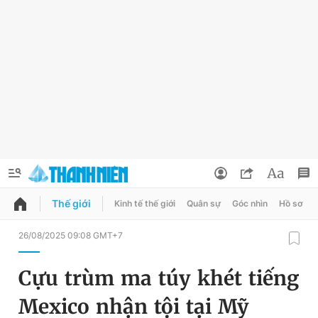
Thế giới
Kinh tế thế giới
Quân sự
Góc nhìn
Hồ sơ
QUẢNG CÁO
ĐẶT BÁO
26/08/2025 09:08 GMT+7
Thông tin tài khoản
Cựu trùm ma túy khét tiếng
Đổi mật khẩu
Chuyên mục
Mexico nhận tội tại Mỹ
Tin đã lưu