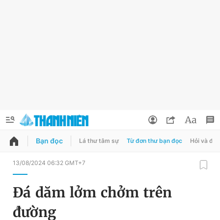
Bạn đọc
Lá thư tâm sự
Từ đơn thư bạn đọc
Hỏi và đá
QUẢNG CÁO
ĐẶT BÁO
13/08/2024 06:32 GMT+7
Thông tin tài khoản
Đá dăm lởm chởm trên
Đổi mật khẩu
Chuyên mục
đường
Tin đã lưu