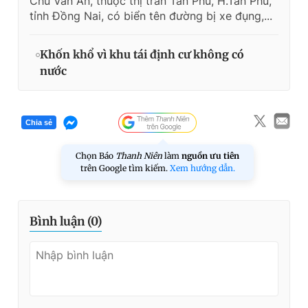
Chu Văn An, thuộc thị trấn Tân Phú, H.Tân Phú,
tỉnh Đồng Nai, có biển tên đường bị xe đụng,...
Khốn khổ vì khu tái định cư không có
nước
Chia sẻ
Chọn Báo
Thanh Niên
làm
nguồn ưu tiên
trên Google tìm kiếm.
Xem hướng dẫn.
Bình luận (
0
)