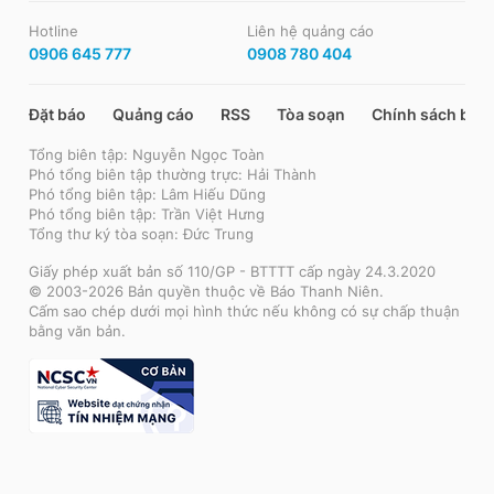
Hotline
Liên hệ quảng cáo
0906 645 777
0908 780 404
Đặt báo
Quảng cáo
RSS
Tòa soạn
Chính sách bảo
Tổng biên tập: Nguyễn Ngọc Toàn
Phó tổng biên tập thường trực: Hải Thành
Phó tổng biên tập: Lâm Hiếu Dũng
Phó tổng biên tập: Trần Việt Hưng
Tổng thư ký tòa soạn: Đức Trung
Giấy phép xuất bản số 110/GP - BTTTT cấp ngày 24.3.2020
© 2003-2026 Bản quyền thuộc về Báo Thanh Niên.
Cấm sao chép dưới mọi hình thức nếu không có sự chấp thuận
bằng văn bản.