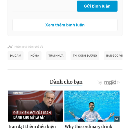
Gửi bình luận
Xem thêm bình luận
Khám phá thêm chủ đề
ĐÁ DĂM
HỐ GA
TRẢI NHỰA
THI CÔNG ĐƯỜNG
BẠN ĐỌC VIẾT