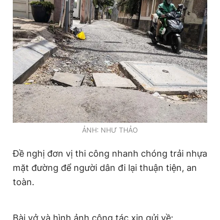
Đọc Thanh Niên trên điện thoại
Theo dõi báo trên
Hotline
Liên hệ quảng cáo
ẢNH: NHƯ THẢO
0906 645 777
0908 780 404
Đề nghị đơn vị thi công nhanh chóng trải nhựa
Đặt báo
Quảng cáo
RSS
Tòa soạn
Chính sách bảo
mặt đường để người dân đi lại thuận tiện, an
Tổng biên tập: Nguyễn Ngọc Toàn
toàn.
Phó tổng biên tập thường trực: Hải Thành
Phó tổng biên tập: Lâm Hiếu Dũng
Phó tổng biên tập: Trần Việt Hưng
Tổng thư ký tòa soạn: Đức Trung
Bài vở và hình ảnh cộng tác xin gửi về: