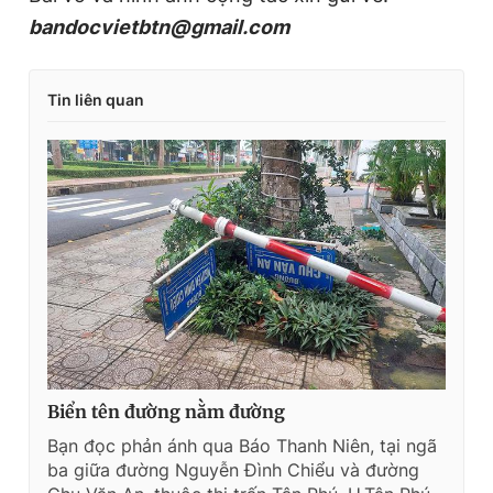
Giấy phép xuất bản số 110/GP - BTTTT cấp ngày 24.3.2020
bandocvietbtn@gmail.com
© 2003-2026 Bản quyền thuộc về Báo Thanh Niên. Cấm sao
chép dưới mọi hình thức nếu không có sự chấp thuận bằng văn
bản. Phát triển bởi ePi Technologies, JSC.
Tin liên quan
Biển tên đường nằm đường
Bạn đọc phản ánh qua Báo Thanh Niên, tại ngã
ba giữa đường Nguyễn Đình Chiểu và đường