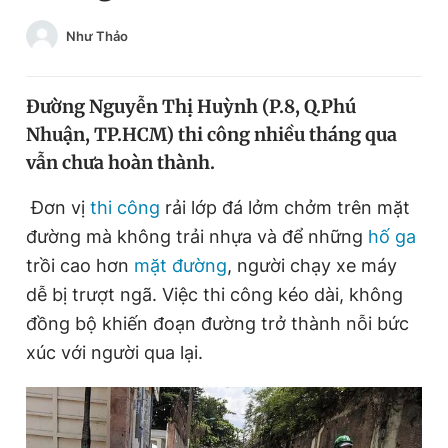
Chuyên mục khác
Như Thảo
Tin đã xem
Chào ngày mới
Tin 24h
Đăng xuất
Đường Nguyễn Thị Huỳnh (P.8, Q.Phú
Tin thị trường
Tin 360
Nhuận, TP.HCM) thi công nhiều tháng qua
vẫn chưa hoàn thành.
Video
Magazine
Đơn vị
thi công
rải lớp đá lởm chởm trên mặt
đường mà không trải nhựa và để những
hố ga
trồi cao hơn
mặt đường
, người chạy xe máy
Sản phẩm khác
dễ bị trượt ngã. Việc thi công kéo dài, không
Tiện ích
Bạn cần biết
đồng bộ khiến đoạn đường trở thành nỗi bức
xúc với người qua lại.
Thông tin tòa soạn
Liên hệ quảng cáo