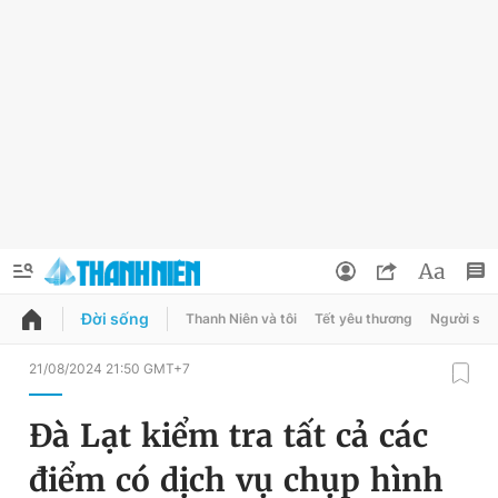
Đời sống
Thanh Niên và tôi
Tết yêu thương
Người sốn
QUẢNG CÁO
ĐẶT BÁO
21/08/2024 21:50 GMT+7
Thông tin tài khoản
Đà Lạt kiểm tra tất cả các
Đổi mật khẩu
Chuyên mục
điểm có dịch vụ chụp hình
Tin đã lưu