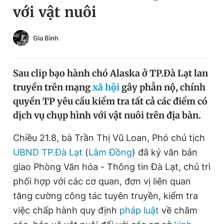
với vật nuôi
Chuyên mục khác
Tin đã xem
Chào ngày mới
Tin 24h
Gia Bình
Đăng xuất
Tin thị trường
Tin 360
Sau clip bạo hành chó Alaska ở TP.Đà Lạt lan
truyền trên mạng
xã hội
gây phẫn nộ, chính
Video
Magazine
quyền TP yêu cầu kiểm tra tất cả các điểm có
dịch vụ chụp hình với vật nuôi trên địa bàn.
Sản phẩm khác
Chiều 21.8, bà Trần Thị Vũ Loan, Phó chủ tịch
UBND TP.Đà Lạt
(
Lâm Đồng
) đã ký văn bản
Tiện ích
Bạn cần biết
giao Phòng Văn hóa - Thông tin Đà Lạt, chủ trì
phối hợp với các cơ quan, đơn vị liên quan
Thông tin tòa soạn
Liên hệ quảng cáo
tăng cường công tác tuyên truyền, kiểm tra
việc chấp hành quy định
pháp luật
về chăm