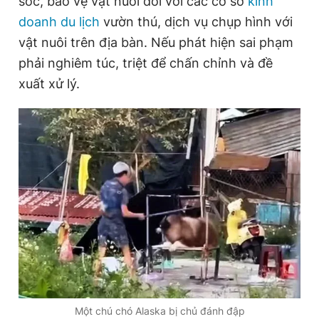
sóc, bảo vệ vật nuôi đối với các cơ sở
kinh
doanh du lịch
vườn thú, dịch vụ chụp hình với
vật nuôi trên địa bàn. Nếu phát hiện sai phạm
Đọc Thanh Niên trên điện thoại
phải nghiêm túc, triệt để chấn chỉnh và đề
xuất xử lý.
Theo dõi báo trên
Hotline
Liên hệ quảng cáo
0906 645 777
0908 780 404
Đặt báo
Quảng cáo
RSS
Tòa soạn
Chính sách bảo
Tổng biên tập: Nguyễn Ngọc Toàn
Phó tổng biên tập thường trực: Hải Thành
Phó tổng biên tập: Lâm Hiếu Dũng
Phó tổng biên tập: Trần Việt Hưng
Tổng thư ký tòa soạn: Đức Trung
Một chú chó Alaska bị chủ đánh đập