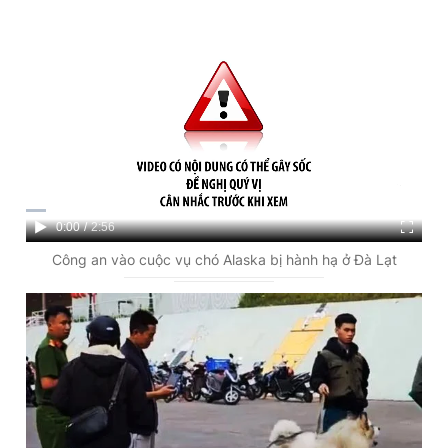
C
0:00
/
D
2:56
u
u
Công an vào cuộc vụ chó Alaska bị hành hạ ở Đà Lạt
r
r
r
a
e
t
n
i
t
o
T
n