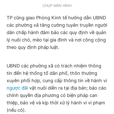
Giấy phép xuất bản số 110/GP - BTTTT cấp ngày 24.3.2020
CHỤP MÀN HÌNH
© 2003-2026 Bản quyền thuộc về Báo Thanh Niên. Cấm sao
chép dưới mọi hình thức nếu không có sự chấp thuận bằng văn
TP cũng giao Phòng Kinh tế hướng dẫn UBND
bản. Phát triển bởi ePi Technologies, JSC.
các phường xã tăng cường tuyên truyền người
dân chấp hành đảm bảo các quy định về quản
lý nuôi chó, mèo tại gia đình và nơi công cộng
theo quy định pháp luật.
UBND các phường xã có trách nhiệm thông
tin đến hệ thống tổ dân phố, thôn thường
xuyên phối hợp, cung cấp thông tin về hành vi
ngược đãi
vật nuôi diễn ra tại địa bản; báo cáo
chính quyền địa phương có biện pháp can
thiệp, bảo vệ và kịp thời xử lý hành vi vi phạm
(nếu có).