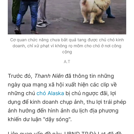
i
m
e
Cơ quan chức năng chưa bắt quả tang được chủ chó kinh
doanh, chỉ xử phạt vì không rọ mõm cho chó ở nơi công
cộng
A.T
Trước đó,
Thanh Niên
đã thông tin những
ngày qua mạng xã hội xuất hiện các clip về
những chú
chó Alaska
bị chủ ngược đãi, lợi
dụng để kinh doanh chụp ảnh, thu lợi trái phép
ảnh hưởng đến hình ảnh du lịch địa phương
khiến dư luận "dậy sóng".
Liên quan vấn đề này, UBND TP.Đà Lạt đã đề