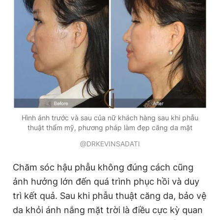
Giấy phép xuất bản số 110/GP - BTTTT cấp ngày 24.3.2020
© 2003-2026 Bản quyền thuộc về Báo Thanh Niên. Cấm sao
chép dưới mọi hình thức nếu không có sự chấp thuận bằng văn
bản. Phát triển bởi ePi Technologies, JSC.
Hình ảnh trước và sau của nữ khách hàng sau khi phẫu
thuật thẩm mỹ, phương pháp làm đẹp căng da mặt
@DRKEVINSADATI
Chăm sóc hậu phẫu không đúng cách cũng
ảnh hưởng lớn đến quá trình phục hồi và duy
trì kết quả. Sau khi phẫu thuật căng da, bảo vệ
da khỏi ánh nắng mặt trời là điều cực kỳ quan