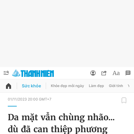
Sức khỏe
Khỏe đẹp mỗi ngày
Làm đẹp
Giới tính
Y t
QUẢNG CÁO
ĐẶT BÁO
01/11/2023 20:00 GMT+7
Thông tin tài khoản
Da mặt vẫn chùng nhão...
Đổi mật khẩu
Chuyên mục
dù đã can thiệp phương
Tin đã lưu