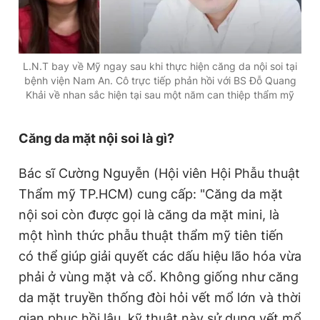
L.N.T bay về Mỹ ngay sau khi thực hiện căng da nội soi tại
bệnh viện Nam An. Cô trực tiếp phản hồi với BS Đỗ Quang
Khải về nhan sắc hiện tại sau một năm can thiệp thẩm mỹ
Căng da mặt nội soi là gì?
Bác sĩ Cường Nguyễn (Hội viên Hội Phẫu thuật
Thẩm mỹ TP.HCM) cung cấp: "Căng da mặt
nội soi còn được gọi là căng da mặt mini, là
một hình thức phẫu thuật thẩm mỹ tiên tiến
có thể giúp giải quyết các dấu hiệu lão hóa vừa
phải ở vùng mặt và cổ. Không giống như căng
da mặt truyền thống đòi hỏi vết mổ lớn và thời
gian phục hồi lâu, kỹ thuật này sử dụng vết mổ