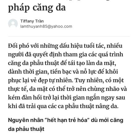
pháp căng da
Chuyên mục khác
Tin đã xem
Chào ngày mới
Tin 24h
Tiffany Trần
lamthuyanh85@yahoo.com
Đăng xuất
Tin thị trường
Tin 360
Đối phó với những dấu hiệu tuổi tác, nhiều
người đã quyết định tham gia các quá trình
Video
Magazine
căng da phẫu thuật để tái tạo làn da mặt,
dành thời gian, tiền bạc và nỗ lực để khôi
phục lại vẻ đẹp tự nhiên. Tuy nhiên, có một
Sản phẩm khác
thực tế, da mặt có thể trở nên chùng nhão và
Tiện ích
Bạn cần biết
kém đàn hồi trở lại thời gian ngắn ngay sau
khi đã trải qua các ca phẫu thuật nâng da.
Thông tin tòa soạn
Liên hệ quảng cáo
Nguyên nhân “hết hạn trẻ hóa” dù mới căng
da phẫu thuật