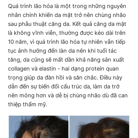
Quá trình lão hóa là một trong những nguyên
nhân chính khiến da mặt trở nên chùng nhão
Đọc Thanh Niên trên điện thoại
sau phẫu thuật căng da. Kết quả căng da mặt
là không vĩnh viễn, thường được kéo dài trên
10 năm, vì quá trình lão hóa tự nhiên vẫn tiếp
tục ảnh hưởng đến làn da nên khi tuổi tác
Theo dõi báo trên
tăng, da cũng sẽ mất dần khả năng sản xuất
collagen và elastin - hai dạng protein quan
trọng giúp da đàn hồi và săn chắc. Điều này
Hotline
Liên hệ quảng cáo
0906 645 777
0908 780 404
dẫn đến sự biến đổi cấu trúc da, làm da trở
nên mỏng hơn và dễ bị chùng nhão dù đã can
Đặt báo
Quảng cáo
RSS
Tòa soạn
Chính sách bảo
thiệp thẩm mỹ.
Tổng biên tập: Nguyễn Ngọc Toàn
Phó tổng biên tập thường trực: Hải Thành
Phó tổng biên tập: Lâm Hiếu Dũng
Phó tổng biên tập: Trần Việt Hưng
Tổng thư ký tòa soạn: Đức Trung