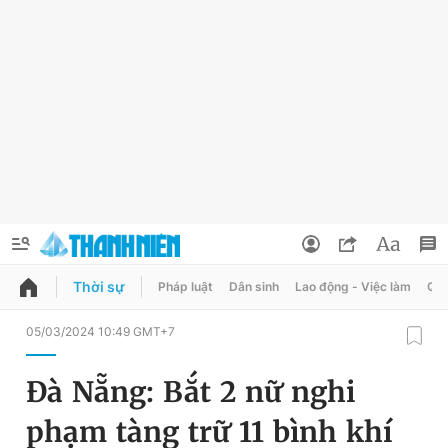
Thời sự
Pháp luật
Dân sinh
Lao động - Việc làm
Quy
QUẢNG CÁO
ĐẶT BÁO
05/03/2024 10:49 GMT+7
Thông tin tài khoản
Đà Nẵng: Bắt 2 nữ nghi
Đổi mật khẩu
Chuyên mục
phạm tàng trữ 11 bình khí
Tin đã lưu