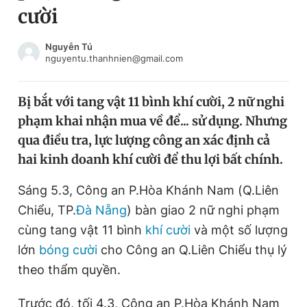
cười
Chuyên mục khác
Tin đã xem
Chào ngày mới
Tin 24h
Nguyễn Tú
nguyentu.thanhnien@gmail.com
Đăng xuất
Tin thị trường
Tin 360
Bị bắt với tang vật 11 bình khí cười, 2 nữ nghi
phạm khai nhận mua về để... sử dụng. Nhưng
Video
Magazine
qua điều tra, lực lượng công an xác định cả
hai kinh doanh khí cười để thu lợi bất chính.
Sản phẩm khác
Sáng 5.3, Công an P.Hòa Khánh Nam (Q.Liên
Tiện ích
Bạn cần biết
Chiểu, TP.
Đà Nẵng
) bàn giao 2 nữ nghi phạm
cùng tang vật 11 bình
khí cười
và một số lượng
lớn
bóng cười
cho Công an Q.Liên Chiểu thụ lý
Thông tin tòa soạn
Liên hệ quảng cáo
theo thẩm quyền.
Trước đó, tối 4.3, Công an P.Hòa Khánh Nam