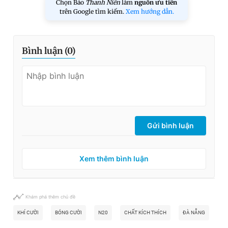
Chọn Báo
Thanh Niên
làm
nguồn ưu tiên
trên Google tìm kiếm.
Xem hướng dẫn.
Bình luận (
0
)
Gửi bình luận
Xem thêm bình luận
Khám phá thêm chủ đề
KHÍ CƯỜI
BÓNG CƯỜI
N20
CHẤT KÍCH THÍCH
ĐÀ NẴNG