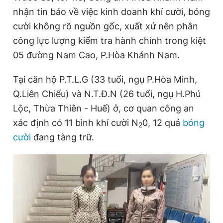
nhận tin báo về việc kinh doanh khí cười, bóng
cười không rõ nguồn gốc, xuất xứ nên phân
Đọc Thanh Niên trên điện thoại
công lực lượng kiểm tra hành chính trong kiệt
05 đường Nam Cao, P.Hòa Khánh Nam.
Tại căn hộ P.T.L.G (33 tuổi, ngụ P.Hòa Minh,
Q.Liên Chiểu) và N.T.Đ.N (26 tuổi, ngụ H.Phú
Theo dõi báo trên
Lộc, Thừa Thiên - Huế) ở, cơ quan công an
xác định có 11 bình khí cười N
0, 12 quả
bóng
Hotline
Liên hệ quảng cáo
2
0906 645 777
0908 780 404
cười
đang tàng trữ.
Đặt báo
Quảng cáo
RSS
Tòa soạn
Chính sách bảo
Tổng biên tập: Nguyễn Ngọc Toàn
Phó tổng biên tập thường trực: Hải Thành
Phó tổng biên tập: Lâm Hiếu Dũng
Phó tổng biên tập: Trần Việt Hưng
Tổng thư ký tòa soạn: Đức Trung