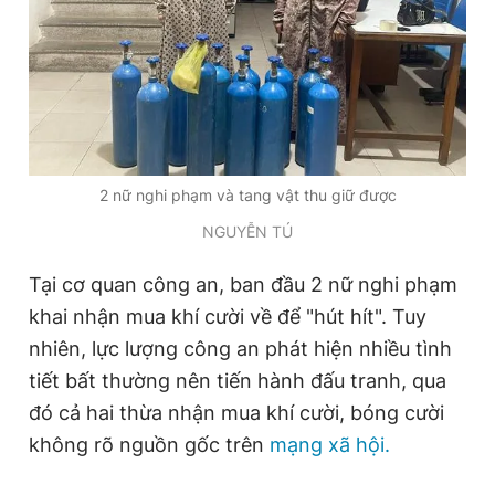
Giấy phép xuất bản số 110/GP - BTTTT cấp ngày 24.3.2020
© 2003-2026 Bản quyền thuộc về Báo Thanh Niên. Cấm sao
chép dưới mọi hình thức nếu không có sự chấp thuận bằng văn
bản. Phát triển bởi ePi Technologies, JSC.
2 nữ nghi phạm và tang vật thu giữ được
NGUYỄN TÚ
Tại cơ quan công an, ban đầu 2 nữ nghi phạm
khai nhận mua khí cười về để "hút hít". Tuy
nhiên, lực lượng công an phát hiện nhiều tình
tiết bất thường nên tiến hành đấu tranh, qua
đó cả hai thừa nhận mua khí cười, bóng cười
không rõ nguồn gốc trên
mạng xã hội.