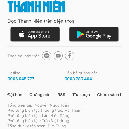
Đọc Thanh Niên trên điện thoại
Theo dõi báo trên
Hotline
Liên hệ quảng cáo
0906 645 777
0908 780 404
Đặt báo
Quảng cáo
RSS
Tòa soạn
Chính sách bảo
Tổng biên tập: Nguyễn Ngọc Toàn
Phó tổng biên tập thường trực: Hải Thành
Phó tổng biên tập: Lâm Hiếu Dũng
Phó tổng biên tập: Trần Việt Hưng
Tổng thư ký tòa soạn: Đức Trung