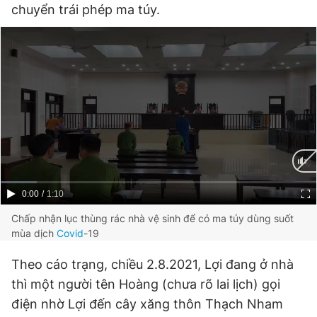
chuyển trái phép ma túy.
Đọc Thanh Niên trên điện thoại
Theo dõi báo trên
Hotline
Liên hệ quảng cáo
0906 645 777
0908 780 404
Current
0:00
/
Duration
1:10
Đặt báo
Quảng cáo
RSS
Tòa soạn
Chính sách bảo
Time
Chấp nhận lục thùng rác nhà vệ sinh để có ma túy dùng suốt
mùa dịch
Covid
-19
Tổng biên tập: Nguyễn Ngọc Toàn
Phó tổng biên tập thường trực: Hải Thành
Phó tổng biên tập: Lâm Hiếu Dũng
Theo cáo trạng, chiều 2.8.2021, Lợi đang ở nhà
Phó tổng biên tập: Trần Việt Hưng
thì một người tên Hoàng (chưa rõ lai lịch) gọi
Tổng thư ký tòa soạn: Đức Trung
điện nhờ Lợi đến cây xăng thôn Thạch Nham
Giấy phép xuất bản số 110/GP - BTTTT cấp ngày 24.3.2020