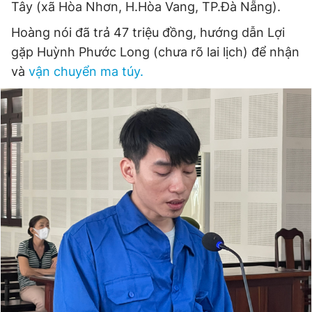
Tây (xã Hòa Nhơn, H.Hòa Vang, TP.Đà Nẵng).
© 2003-2026 Bản quyền thuộc về Báo Thanh Niên. Cấm sao
chép dưới mọi hình thức nếu không có sự chấp thuận bằng văn
bản. Phát triển bởi ePi Technologies, JSC.
Hoàng nói đã trả 47 triệu đồng, hướng dẫn Lợi
gặp Huỳnh Phước Long (chưa rõ lai lịch) để nhận
và
vận chuyển ma túy.