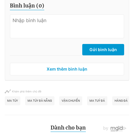
Bình luận (
0
)
Gửi bình luận
Xem thêm bình luận
Khám phá thêm chủ đề
MA TÚY
MA TÚY ĐÀ NẴNG
VẬN CHUYỂN
MA TUÝ ĐÁ
HÀNG ĐÁ