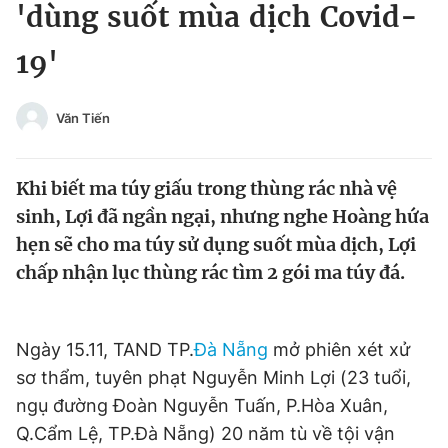
'dùng suốt mùa dịch Covid-
Tin đã xem
Chào ngày mới
Tin 24h
19'
Đăng xuất
Tin thị trường
Tin 360
Văn Tiến
Video
Magazine
Khi biết ma túy giấu trong thùng rác nhà vệ
sinh, Lợi đã ngần ngại, nhưng nghe Hoàng hứa
Sản phẩm khác
hẹn sẽ cho ma túy sử dụng suốt mùa dịch, Lợi
chấp nhận lục thùng rác tìm 2 gói ma túy đá.
Tiện ích
Bạn cần biết
Thông tin tòa soạn
Liên hệ quảng cáo
Ngày 15.11, TAND TP.
Đà Nẵng
mở phiên xét xử
sơ thẩm, tuyên phạt Nguyễn Minh Lợi (23 tuổi,
ngụ đường Đoàn Nguyễn Tuấn, P.Hòa Xuân,
Q.Cẩm Lệ, TP.Đà Nẵng) 20 năm tù về tội vận