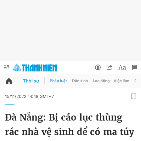
Thời sự
Pháp luật
Dân sinh
Lao động - Việc làm
Quy
QUẢNG CÁO
ĐẶT BÁO
15/11/2022 14:48 GMT+7
Thông tin tài khoản
Đà Nẵng: Bị cáo lục thùng
Đổi mật khẩu
Chuyên mục
rác nhà vệ sinh để có ma túy
Tin đã lưu
Chuyên mục khác