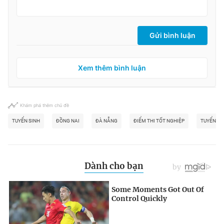
Gửi bình luận
Xem thêm bình luận
Khám phá thêm chủ đề
TUYỂN SINH
ĐỒNG NAI
ĐÀ NẴNG
ĐIỂM THI TỐT NGHIỆP
TUYỂN SI