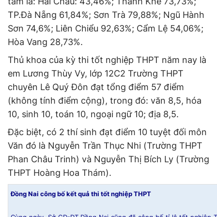
tâm là: Hải Châu: 43,46%; Thanh Khê 73,73%;
TP.Đà Nẵng 61,84%; Sơn Trà 79,88%; Ngũ Hành
Sơn 74,6%; Liên Chiểu 92,63%; Cẩm Lệ 54,06%;
Hòa Vang 28,73%.
Thủ khoa của kỳ thi tốt nghiệp THPT năm nay là
em Lương Thùy Vy, lớp 12C2 Trường THPT
chuyên Lê Quý Đôn đạt tổng điểm 57 điểm
(không tính điểm cộng), trong đó: văn 8,5, hóa
10, sinh 10, toán 10, ngoại ngữ 10; địa 8,5.
Đặc biệt, có 2 thí sinh đạt điểm 10 tuyệt đối môn
Văn đó là Nguyễn Trần Thục Nhi (Trường THPT
Phan Châu Trinh) và Nguyễn Thị Bích Ly (Trường
THPT Hoàng Hoa Thám).
Đồng Nai công bố kết quả thi tốt nghiệp THPT