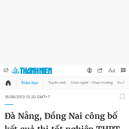
Giáo dục
Tuyển sinh
Chọn nghề - Chọn trường
Du học
QUẢNG CÁO
ĐẶT BÁO
16/06/2013 12:20 GMT+7
Thông tin tài khoản
Đà Nẵng, Đồng Nai công bố
Đổi mật khẩu
Chuyên mục
Tin đã lưu