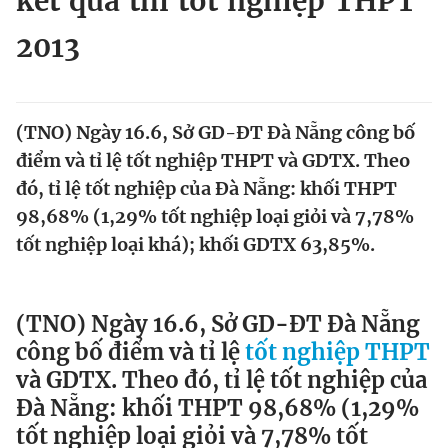
kết quả thi tốt nghiệp THPT
Chuyên mục khác
2013
Tin đã xem
Chào ngày mới
Tin 24h
Đăng xuất
Tin thị trường
Tin 360
(TNO) Ngày 16.6, Sở GD-ĐT Đà Nẵng công bố
điểm và tỉ lệ tốt nghiệp THPT và GDTX. Theo
đó, tỉ lệ tốt nghiệp của Đà Nẵng: khối THPT
Video
Magazine
98,68% (1,29% tốt nghiệp loại giỏi và 7,78%
tốt nghiệp loại khá); khối GDTX 63,85%.
Sản phẩm khác
Tiện ích
Bạn cần biết
(TNO) Ngày 16.6, Sở GD-ĐT Đà Nẵng
công bố điểm và tỉ lệ
tốt nghiệp THPT
Thông tin tòa soạn
Liên hệ quảng cáo
và GDTX. Theo đó, tỉ lệ tốt nghiệp của
Đà Nẵng: khối THPT 98,68% (1,29%
tốt nghiệp loại giỏi và 7,78% tốt