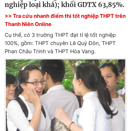
nghiệp loại khá); khối GDTX 63,85%.
>> Tra cứu nhanh điểm thi tốt nghiệp THPT trên
Đọc Thanh Niên trên điện thoại
Thanh Niên Online
Cụ thể, có 3 trường THPT đạt tỉ lệ tốt nghiệp
100%, gồm: THPT chuyên Lê Quý Đôn, THPT
Phan Châu Trinh và THPT Hòa Vang.
Theo dõi báo trên
Hotline
Liên hệ quảng cáo
0906 645 777
0908 780 404
Đặt báo
Quảng cáo
RSS
Tòa soạn
Chính sách bảo
Tổng biên tập: Nguyễn Ngọc Toàn
Phó tổng biên tập thường trực: Hải Thành
Phó tổng biên tập: Lâm Hiếu Dũng
Phó tổng biên tập: Trần Việt Hưng
Tổng thư ký tòa soạn: Đức Trung