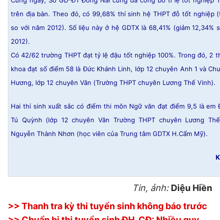
Cùng ngày, Sở GD-ĐT Đồng Nai cũng đã công bố tỉ lệ tốt nghiệp
trên địa bàn. Theo đó, có 99,68% thí sinh hệ THPT đỗ tốt nghiệp 
so với năm 2012). Số liệu này ở hệ GDTX là 68,41% (giảm 12,34% 
2012).
Có 42/62 trường THPT đạt tỷ lệ đậu tốt nghiệp 100%. Trong đó, 2 th
khoa đạt số điểm 58 là Đức Khánh Linh, lớp 12 chuyên Anh 1 và Ch
Hương, lớp 12 chuyên Văn (Trường THPT chuyên Lương Thế Vinh).
Hai thí sinh xuất sắc có điểm thi môn Ngữ văn đạt điểm 9,5 là em
Tú Quỳnh (lớp 12 chuyên Văn Trường THPT chuyên Lương Thế
Nguyễn Thành Nhơn (học viên của Trung tâm GDTX H.Cẩm Mỹ).
K
Tin, ảnh:
Diệu Hiền
>> Thanh tra kỳ thi tuyển sinh không báo trước
>> Chuẩn bị thi tuyển sinh ĐH, CĐ: Nhiều quy