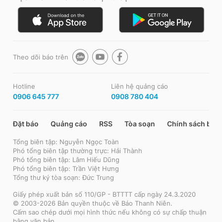
Theo dõi báo trên
Hotline
Liên hệ quảng cáo
0906 645 777
0908 780 404
Đặt báo
Quảng cáo
RSS
Tòa soạn
Chính sách bảo
Tổng biên tập: Nguyễn Ngọc Toàn
Phó tổng biên tập thường trực: Hải Thành
Phó tổng biên tập: Lâm Hiếu Dũng
Phó tổng biên tập: Trần Việt Hưng
Tổng thư ký tòa soạn: Đức Trung
Giấy phép xuất bản số 110/GP - BTTTT cấp ngày 24.3.2020
© 2003-2026 Bản quyền thuộc về Báo Thanh Niên.
Cấm sao chép dưới mọi hình thức nếu không có sự chấp thuận
bằng văn bản.