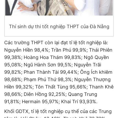
Giấy phép xuất bản số 110/GP - BTTTT cấp ngày 24.3.2020
© 2003-2026 Bản quyền thuộc về Báo Thanh Niên. Cấm sao
chép dưới mọi hình thức nếu không có sự chấp thuận bằng văn
bản. Phát triển bởi ePi Technologies, JSC.
Thí sinh dự thi tốt nghiệp THPT của Đà Nẵng
Các trường THPT còn lại đạt tỉ lệ tốt nghiệp là:
Nguyễn Hiền 98,4%; Trần Phú 99,9%; Thái Phiên
99,38%; Hoàng Hoa Thám 99,83%; Ngô Quyền
95,08%; Ngũ Hành Sơn 99,5%; Nguyễn Trãi
99,82%; Phan Thành Tài 99,44%; Ông Ích khiêm
98,68%; Phạm Phú Thứ 98,3%; Nguyễn Thượng
Hiền 99,32%; Tôn Thất Tùng 95,66%; Thanh Khê
98,66%; Diên Hồng 92,25%; Quang Trung
91,81%; Hermain 95,97%; Khai Trí 93,93%.
Khối GDTX, tỉ lệ tốt nghiệp cụ thể của các Trung