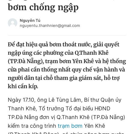
bơm chống ngập
Chuyên mục khác
Tin đã xem
Chào ngày mới
Tin 24h
Nguyễn Tú
nguyentu.thanhnien@gmail.com
Đăng xuất
Tin thị trường
Tin 360
Để đạt hiệu quả bơm thoát nước, giải quyết
ngập úng các phường của Q.Thanh Khê
Video
Magazine
(TP.Đà Nẵng), trạm bơm Yên Khê và hệ thống
cửa phai cần thống nhất quy chế vận hành và
người dân tại chỗ tham gia giám sát, hỗ trợ
Sản phẩm khác
khi cần kíp.
Tiện ích
Bạn cần biết
Ngày 17.10, ông Lê Tùng Lâm, Bí thư Quận ủy
Thanh Khê, Tổ trưởng Tổ đại biểu HĐND
Thông tin tòa soạn
Liên hệ quảng cáo
TP.Đà Nẵng đơn vị Q.Thanh Khê (TP.Đà Nẵng)
kiểm tra công trình
trạm bơm
Yên Khê