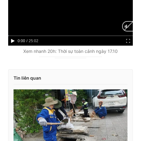
C
0:00
/
D
25:02
u
u
Xem nhanh 20h: Thời sự toàn cảnh ngày 17.10
r
r
r
a
Tin liên quan
e
t
n
i
t
o
T
n
i
m
e