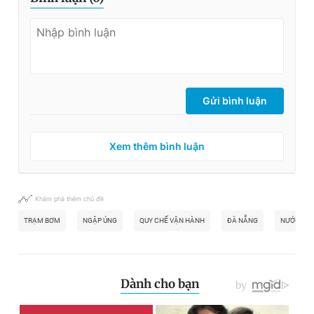
Gửi bình luận
Xem thêm bình luận
Khám phá thêm chủ đề
TRẠM BƠM
NGẬP ÚNG
QUY CHẾ VẬN HÀNH
ĐÀ NẴNG
NƯỚC THẢ