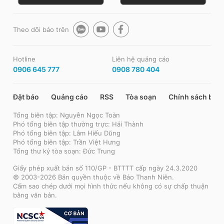
Theo dõi báo trên
Hotline
Liên hệ quảng cáo
0906 645 777
0908 780 404
Đặt báo
Quảng cáo
RSS
Tòa soạn
Chính sách bảo
Tổng biên tập: Nguyễn Ngọc Toàn
Phó tổng biên tập thường trực: Hải Thành
Phó tổng biên tập: Lâm Hiếu Dũng
Phó tổng biên tập: Trần Việt Hưng
Tổng thư ký tòa soạn: Đức Trung
Giấy phép xuất bản số 110/GP - BTTTT cấp ngày 24.3.2020
© 2003-2026 Bản quyền thuộc về Báo Thanh Niên.
Cấm sao chép dưới mọi hình thức nếu không có sự chấp thuận
bằng văn bản.