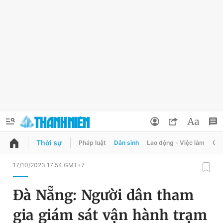
Thời sự
Pháp luật
Dân sinh
Lao động - Việc làm
Quy
QUẢNG CÁO
ĐẶT BÁO
17/10/2023 17:54 GMT+7
Thông tin tài khoản
Đà Nẵng: Người dân tham
Đổi mật khẩu
Chuyên mục
gia giám sát vận hành trạm
Tin đã lưu