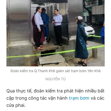
Giấy phép xuất bản số 110/GP - BTTTT cấp ngày 24.3.2020
© 2003-2026 Bản quyền thuộc về Báo Thanh Niên. Cấm sao
chép dưới mọi hình thức nếu không có sự chấp thuận bằng văn
bản. Phát triển bởi ePi Technologies, JSC.
Đoàn kiểm tra Q.Thanh Khê giám sát trạm bơm Yên Khê
NGUYỄN TÚ
Qua thực tế, đoàn kiểm tra phát hiện nhiều bất
cập trong công tác vận hành
trạm bơm
và các
cửa phai.