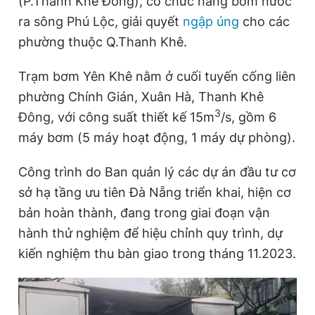
(P.Thanh Khê Đông), có chức năng bơm nước
ra sông Phú Lộc, giải quyết
ngập úng
cho các
phường thuộc Q.Thanh Khê.
Đọc Thanh Niên trên điện thoại
Trạm bơm Yên Khê nằm ở cuối tuyến cống liên
phường Chính Gián, Xuân Hà, Thanh Khê
3
Đông, với công suất thiết kế 15m
/s, gồm 6
Theo dõi báo trên
máy bơm (5 máy hoạt động, 1 máy dự phòng).
Công trình do Ban quản lý các dự án đầu tư cơ
Hotline
Liên hệ quảng cáo
0906 645 777
0908 780 404
sở hạ tầng ưu tiên Đà Nẵng triển khai, hiện cơ
bản hoàn thành, đang trong giai đoạn vận
Đặt báo
Quảng cáo
RSS
Tòa soạn
Chính sách bảo
hành thử nghiệm để hiệu chỉnh quy trình, dự
kiến nghiệm thu bàn giao trong tháng 11.2023.
Tổng biên tập: Nguyễn Ngọc Toàn
Phó tổng biên tập thường trực: Hải Thành
Phó tổng biên tập: Lâm Hiếu Dũng
Phó tổng biên tập: Trần Việt Hưng
Tổng thư ký tòa soạn: Đức Trung