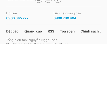
Hotline
Liên hệ quảng cáo
0906 645 777
0908 780 404
Đặt báo
Quảng cáo
RSS
Tòa soạn
Chính sách bảo
Tổng biên tập: Nguyễn Ngọc Toàn
Phó tổng biên tập thường trực: Hải Thành
Phó tổng biên tập: Lâm Hiếu Dũng
Phó tổng biên tập: Trần Việt Hưng
Tổng thư ký tòa soạn: Đức Trung
Giấy phép xuất bản số 110/GP - BTTTT cấp ngày 24.3.2020
© 2003-2026 Bản quyền thuộc về Báo Thanh Niên.
Cấm sao chép dưới mọi hình thức nếu không có sự chấp thuận
bằng văn bản.