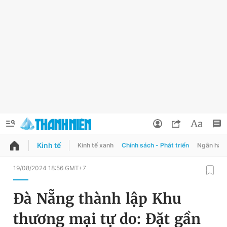
Kinh tế
Kinh tế xanh
Chính sách - Phát triển
Ngân hàn
QUẢNG CÁO
ĐẶT BÁO
19/08/2024 18:56 GMT+7
Thông tin tài khoản
Đà Nẵng thành lập Khu
Đổi mật khẩu
Chuyên mục
thương mại tự do: Đặt gần
Tin đã lưu