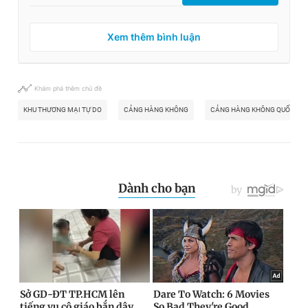
Xem thêm bình luận
Khám phá thêm chủ đề
KHU THƯƠNG MẠI TỰ DO
CẢNG HÀNG KHÔNG
CẢNG HÀNG KHÔNG QUỐC TẾ