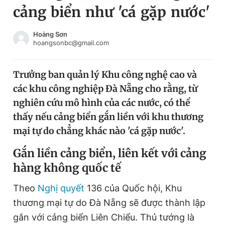
cảng biển như 'cá gặp nước'
Chuyên mục khác
Tin đã xem
Chào ngày mới
Tin 24h
Hoàng Sơn
hoangsonbc@gmail.com
Đăng xuất
Tin thị trường
Tin 360
Trưởng ban quản lý Khu công nghệ cao và
các khu công nghiệp Đà Nẵng cho rằng, từ
Video
Magazine
nghiên cứu mô hình của các nước, có thể
thấy nếu cảng biển gắn liền với khu thương
mại tự do chẳng khác nào 'cá gặp nước'.
Sản phẩm khác
Gắn liền cảng biển, liên kết với cảng
Tiện ích
Bạn cần biết
hàng không quốc tế
Thông tin tòa soạn
Liên hệ quảng cáo
Theo
Nghị quyết
136 của Quốc hội, Khu
thương mại tự do Đà Nẵng sẽ được thành lập
gắn với cảng biển Liên Chiểu. Thủ tướng là