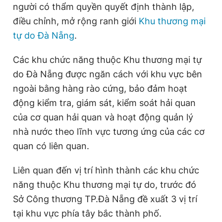
người có thẩm quyền quyết định thành lập,
điều chỉnh, mở rộng ranh giới
Khu thương mại
tự do Đà Nẵng
.
Đọc Thanh Niên trên điện thoại
Các khu chức năng thuộc Khu thương mại tự
do Đà Nẵng được ngăn cách với khu vực bên
ngoài bằng hàng rào cứng, bảo đảm hoạt
Theo dõi báo trên
động kiểm tra, giám sát, kiểm soát hải quan
của cơ quan hải quan và hoạt động quản lý
Hotline
Liên hệ quảng cáo
nhà nước theo lĩnh vực tương ứng của các cơ
0906 645 777
0908 780 404
quan có liên quan.
Đặt báo
Quảng cáo
RSS
Tòa soạn
Chính sách bảo
Liên quan đến vị trí hình thành các khu chức
Tổng biên tập: Nguyễn Ngọc Toàn
năng thuộc Khu thương mại tự do, trước đó
Phó tổng biên tập thường trực: Hải Thành
Phó tổng biên tập: Lâm Hiếu Dũng
Sở Công thương TP.Đà Nẵng đề xuất 3 vị trí
Phó tổng biên tập: Trần Việt Hưng
tại khu vực phía tây bắc thành phố.
Tổng thư ký tòa soạn: Đức Trung