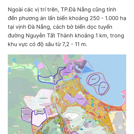
Giấy phép xuất bản số 110/GP - BTTTT cấp ngày 24.3.2020
Ngoài các vị trí trên, TP.Đà Nẵng cũng tính
© 2003-2026 Bản quyền thuộc về Báo Thanh Niên. Cấm sao
chép dưới mọi hình thức nếu không có sự chấp thuận bằng văn
đến phương án lấn biển khoảng 250 - 1.000 ha
bản. Phát triển bởi ePi Technologies, JSC.
tại vịnh Đà Nẵng, cách bờ biển dọc tuyến
đường Nguyễn Tất Thành khoảng 1 km, trong
khu vực có độ sâu từ 7,2 - 11 m.