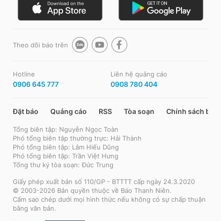
Theo dõi báo trên
Hotline
Liên hệ quảng cáo
0906 645 777
0908 780 404
Đặt báo
Quảng cáo
RSS
Tòa soạn
Chính sách bảo
Tổng biên tập: Nguyễn Ngọc Toàn
Phó tổng biên tập thường trực: Hải Thành
Phó tổng biên tập: Lâm Hiếu Dũng
Phó tổng biên tập: Trần Việt Hưng
Tổng thư ký tòa soạn: Đức Trung
Giấy phép xuất bản số 110/GP - BTTTT cấp ngày 24.3.2020
© 2003-2026 Bản quyền thuộc về Báo Thanh Niên.
Cấm sao chép dưới mọi hình thức nếu không có sự chấp thuận
bằng văn bản.