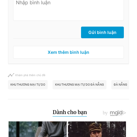
Gửi bình luận
Xem thêm bình luận
Khám phá thêm chủ đề
KHU THƯƠNG MẠI TỰ DO
KHU THƯƠNG MẠI TỰ DO ĐÀ NẴNG
ĐÀ NẴNG