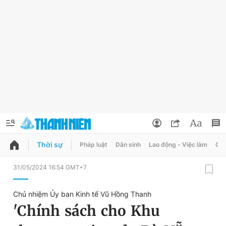
Thời sự
Pháp luật
Dân sinh
Lao động - Việc làm
Quy
QUẢNG CÁO
ĐẶT BÁO
31/05/2024 16:54 GMT+7
Thông tin tài khoản
Chủ nhiệm Ủy ban Kinh tế Vũ Hồng Thanh
Đổi mật khẩu
'Chính sách cho Khu
Chuyên mục
Tin đã lưu