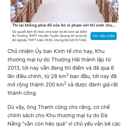
Thi lại không phải để xóa bỏ vi phạm với thí sinh chuyên Tuyên Quang
Dù quyết định tổ chức cho toàn bộ thí sinh tại điểm
thi Trường THPT chuyên Tuyên Quang thi lại kỳ thi
Tìm hiểu thêm
tốt nghiệp THPT năm 2026, nhưng Bộ GD-ĐT khẳng
định vẫn xử lý những thí sinh vi phạm sau khi có kết
luận điều tra.
Chủ nhiệm Ủy ban Kinh tế cho hay, Khu
thương mại tự do Thượng Hải thành lập từ
2013, tới nay vẫn đang thí điểm và đã qua 6
2
lần điều chỉnh, từ 28 km
ban đầu, tới nay đã
2
mở rộng thành 200 km
và được đánh giá rất
thành công.
Dù vậy, ông Thanh cũng cho rằng, cơ chế
chính sách cho Khu thương mại tự do Đà
Nẵng "vẫn còn hẻo quá" vì chủ yếu vẫn bê các