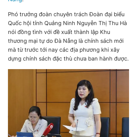
Phó trưởng đoàn chuyên trách Đoàn đại biểu
Đọc Thanh Niên trên điện thoại
Quốc hội tỉnh Quảng Ninh Nguyễn Thị Thu Hà
nói đồng tình với đề xuất thành lập Khu
thương mại tự do Đà Nẵng là chính sách mới
mà từ trước tới nay các địa phương khi xây
dựng chính sách đặc thù chưa ban hành được.
Theo dõi báo trên
Hotline
Liên hệ quảng cáo
0906 645 777
0908 780 404
Đặt báo
Quảng cáo
RSS
Tòa soạn
Chính sách bảo
Tổng biên tập: Nguyễn Ngọc Toàn
Phó tổng biên tập thường trực: Hải Thành
Phó tổng biên tập: Lâm Hiếu Dũng
Phó tổng biên tập: Trần Việt Hưng
Tổng thư ký tòa soạn: Đức Trung