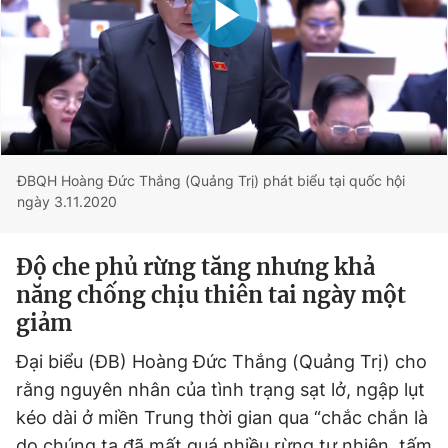
Đọc Thanh Niên trên điện thoại
Theo dõi báo trên
ĐBQH Hoàng Đức Thắng (Quảng Trị) phát biểu tại quốc hội
ngày 3.11.2020
Hotline
Liên hệ quảng cáo
0906 645 777
0908 780 404
Độ che phủ rừng tăng nhưng khả
năng chống chịu thiên tai ngày một
Đặt báo
Quảng cáo
RSS
Tòa soạn
Chính sách bảo
giảm
Tổng biên tập: Nguyễn Ngọc Toàn
Phó tổng biên tập thường trực: Hải Thành
Đại biểu (ĐB) Hoàng Đức Thắng (Quảng Trị) cho
Phó tổng biên tập: Lâm Hiếu Dũng
Phó tổng biên tập: Trần Việt Hưng
rằng nguyên nhân của tình trạng sạt lở, ngập lụt
Tổng thư ký tòa soạn: Đức Trung
kéo dài ở miền Trung thời gian qua “chắc chắn là
Giấy phép xuất bản số 110/GP - BTTTT cấp ngày 24.3.2020
do chúng ta đã mất quá nhiều rừng tự nhiên, tấm