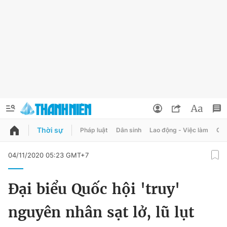
Thời sự
Pháp luật
Dân sinh
Lao động - Việc làm
Quy
QUẢNG CÁO
ĐẶT BÁO
04/11/2020 05:23 GMT+7
Thông tin tài khoản
Đại biểu Quốc hội 'truy'
Đổi mật khẩu
Chuyên mục
nguyên nhân sạt lở, lũ lụt
Tin đã lưu
Chuyên mục khác