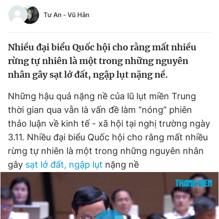
Tin đã xem
Tư An
-
Vũ Hân
Chào ngày mới
Tin 24h
Đăng xuất
Nhiều đại biểu Quốc hội cho rằng mất nhiều
Tin thị trường
Tin 360
rừng tự nhiên là một trong những nguyên
nhân gây sạt lở đất, ngập lụt nặng nề.
Video
Magazine
Những hậu quả nặng nề của lũ lụt miền Trung
thời gian qua vẫn là vấn đề làm “nóng” phiên
Sản phẩm khác
thảo luận về kinh tế - xã hội tại nghị trường ngày
Tiện ích
Bạn cần biết
3.11. Nhiều đại biểu Quốc hội cho rằng mất nhiều
rừng tự nhiên là một trong những nguyên nhân
Thông tin tòa soạn
gây
sạt lở đất, ngập lụt
nặng nề
Liên hệ quảng cáo