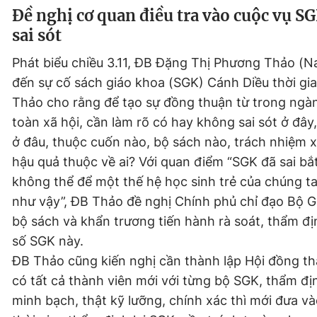
Đề nghị cơ quan điều tra vào cuộc vụ SG
sai sót
Phát biểu chiều 3.11, ĐB Đặng Thị Phương Thảo (N
đến sự cố sách giáo khoa (SGK) Cánh Diều thời gi
Thảo cho rằng để tạo sự đồng thuận từ trong ng
toàn xã hội, cần làm rõ có hay không sai sót ở đây,
ở đâu, thuộc cuốn nào, bộ sách nào, trách nhiệm x
hậu quả thuộc về ai? Với quan điểm “SGK đã sai bắ
không thể để một thế hệ học sinh trẻ của chúng ta
như vậy”, ĐB Thảo đề nghị Chính phủ chỉ đạo Bộ
bộ sách và khẩn trương tiến hành rà soát, thẩm địn
số SGK này.
ĐB Thảo cũng kiến nghị cần thành lập Hội đồng t
có tất cả thành viên mới với từng bộ SGK, thẩm đị
minh bạch, thật kỹ lưỡng, chính xác thì mới đưa v