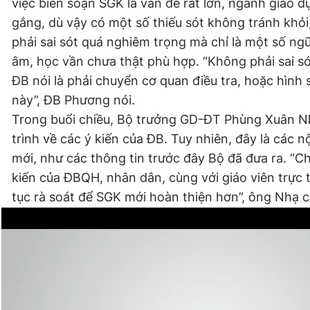
việc biên soạn SGK là vấn đề rất lớn, ngành giáo d
gắng, dù vậy có một số thiếu sót không tránh khỏ
phải sai sót quá nghiêm trọng mà chỉ là một số ngữ
âm, học vần chưa thật phù hợp. “Không phải sai 
ĐB nói là phải chuyển cơ quan điều tra, hoặc hình s
này”, ĐB Phương nói.
Trong buổi chiều, Bộ trưởng GD-ĐT Phùng Xuân Nh
trình về các ý kiến của ĐB. Tuy nhiên, đây là các 
mới, như các thông tin trước đây Bộ đã đưa ra. “Ch
kiến của ĐBQH, nhân dân, cùng với giáo viên trực t
tục rà soát để SGK mới hoàn thiện hơn”, ông Nhạ 