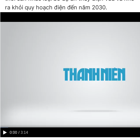
ra khỏi quy hoạch điện đến năm 2030.
Current
0:00
/
Duration
3:14