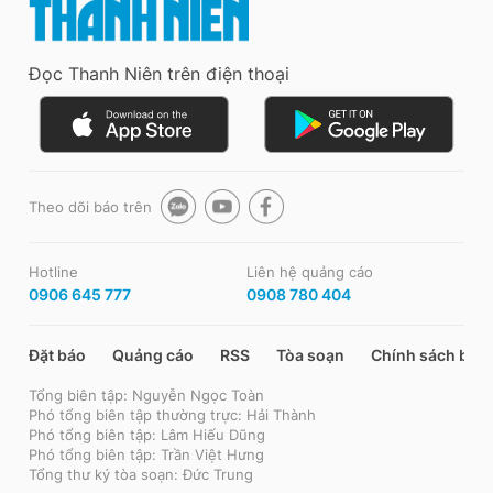
Đọc Thanh Niên trên điện thoại
Theo dõi báo trên
Hotline
Liên hệ quảng cáo
0906 645 777
0908 780 404
Đặt báo
Quảng cáo
RSS
Tòa soạn
Chính sách bảo
Tổng biên tập: Nguyễn Ngọc Toàn
Phó tổng biên tập thường trực: Hải Thành
Phó tổng biên tập: Lâm Hiếu Dũng
Phó tổng biên tập: Trần Việt Hưng
Tổng thư ký tòa soạn: Đức Trung