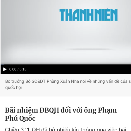
Current
0:00
/
Duration
6:18
Time
Bộ trưởng Bộ GD&DT Phùng Xuân Nhạ nói về những vấn đề của s
quốc hội
Bãi nhiệm ĐBQH đối với ông Phạm
Phú Quốc
Chiều 3.11, QH đã bỏ phiếu kín thông qua việc bãi