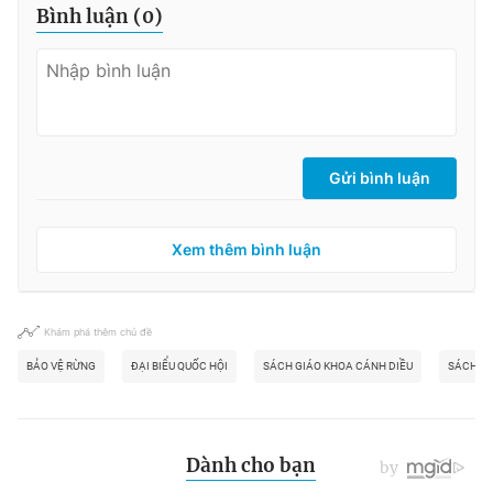
Bình luận (
0
)
Gửi bình luận
Xem thêm bình luận
Khám phá thêm chủ đề
BẢO VỆ RỪNG
ĐẠI BIỂU QUỐC HỘI
SÁCH GIÁO KHOA CÁNH DIỀU
SÁCH GI