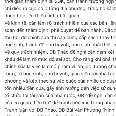
thời gian thẩm định lại SGK, cần tránh trường hợp 
chỉ diễn ra cục bộ ở từng địa phương, từng bộ sách
dụng học liệu thiếu tính nhất quán.
Về kinh tế, cần làm rõ trách nhiệm của các bên liên
soạn đến thẩm định, phê duyệt để ban hành. Đặc bi
thu hồi để chỉnh sửa thì cần cung cấp sách thay th
học sinh, tránh để phụ huynh, học sinh phải thiệt h
Về quy trách nhiệm, ĐB Thảo đề nghị cần xem xét
khâu để làm rõ mức độ sai sót. Cho rằng khi phải 
chỉnh sửa là việc làm có phạm vi lớn; đối tượng chị
rộng, từ học sinh, phụ huynh, giáo viên tới nhà trư
phương và kéo theo sự vào cuộc của nhiều cơ qua
tốn nhiều tiền của, gây ảnh hưởng đến việc sử dụn
tổ chức tới tài sản của nhà nước, ĐB “đề nghị cần
của cơ quan điều tra” để tránh bức xúc trong nhân
Tranh luận với ĐB Thảo, ĐB Bùi Văn Phương (Ninh 