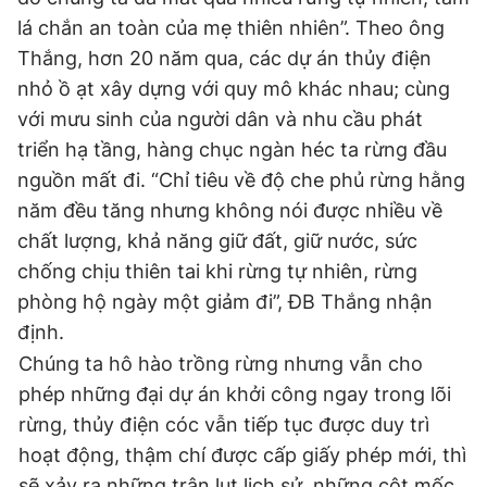
© 2003-2026 Bản quyền thuộc về Báo Thanh Niên. Cấm sao
lá chắn an toàn của mẹ thiên nhiên”. Theo ông
chép dưới mọi hình thức nếu không có sự chấp thuận bằng văn
bản. Phát triển bởi ePi Technologies, JSC.
Thắng, hơn 20 năm qua, các dự án thủy điện
nhỏ ồ ạt xây dựng với quy mô khác nhau; cùng
với mưu sinh của người dân và nhu cầu phát
triển hạ tầng, hàng chục ngàn héc ta rừng đầu
nguồn mất đi. “Chỉ tiêu về độ che phủ rừng hằng
năm đều tăng nhưng không nói được nhiều về
chất lượng, khả năng giữ đất, giữ nước, sức
chống chịu thiên tai khi rừng tự nhiên, rừng
phòng hộ ngày một giảm đi”, ĐB Thắng nhận
định.
Chúng ta hô hào trồng rừng nhưng vẫn cho
phép những đại dự án khởi công ngay trong lõi
rừng, thủy điện cóc vẫn tiếp tục được duy trì
hoạt động, thậm chí được cấp giấy phép mới, thì
sẽ xảy ra những trận lụt lịch sử, những cột mốc