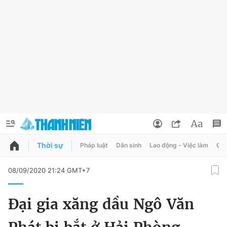
Thời sự
Pháp luật
Dân sinh
Lao động - Việc làm
Quy
QUẢNG CÁO
ĐẶT BÁO
08/09/2020 21:24 GMT+7
Thông tin tài khoản
Đại gia xăng dầu Ngô Văn
Đổi mật khẩu
Chuyên mục
Tin đã lưu