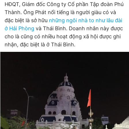
HĐQT, Giám đốc Công ty Cổ phần Tập đoàn Phú
Giấy phép xuất bản số 110/GP - BTTTT cấp ngày 24.3.2020
© 2003-2026 Bản quyền thuộc về Báo Thanh Niên. Cấm sao
Thành. Ông Phát nổi tiếng là người giàu có và
chép dưới mọi hình thức nếu không có sự chấp thuận bằng văn
đặc biệt là sở hữu
những ngôi nhà to như lâu đài
bản. Phát triển bởi ePi Technologies, JSC.
ở Hải Phòng
và Thái Bình. Doanh nhân này được
cho là cũng có nhiều hoạt động xã hội được ghi
nhận, đặc biệt là ở Thái Bình.