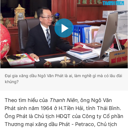
Đọc Thanh Niên trên điện thoại
Theo dõi báo trên
Hotline
Liên hệ quảng cáo
Đại gia xăng dầu Ngô Văn Phát là ai, làm nghề gì mà có lâu đài
0906 645 777
0908 780 404
khủng?
Đặt báo
Quảng cáo
RSS
Tòa soạn
Chính sách bảo
Theo tìm hiểu của
Thanh Niên
, ông Ngô Văn
Tổng biên tập: Nguyễn Ngọc Toàn
Phát sinh năm 1964 ở H.Tiền Hải, tỉnh Thái Bình.
Phó tổng biên tập thường trực: Hải Thành
Phó tổng biên tập: Lâm Hiếu Dũng
Ông Phát là Chủ tịch HĐQT của Công ty Cổ phần
Phó tổng biên tập: Trần Việt Hưng
Thương mại xăng dầu Phát - Petraco, Chủ tịch
Tổng thư ký tòa soạn: Đức Trung