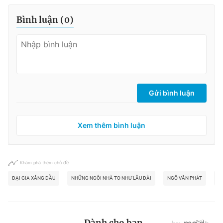
Bình luận (
0
)
Gửi bình luận
Xem thêm bình luận
Khám phá thêm chủ đề
ĐẠI GIA XĂNG DẦU
NHỮNG NGÔI NHÀ TO NHƯ LÂU ĐÀI
NGÔ VĂN PHÁT
B