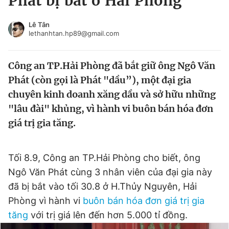
Phát bị bắt ở Hải Phòng
Chuyên mục khác
Tin đã xem
Lê Tân
lethanhtan.hp89@gmail.com
Chào ngày mới
Tin 24h
Đăng xuất
Công an TP.Hải Phòng đã bắt giữ ông Ngô Văn
Tin thị trường
Tin 360
Phát (còn gọi là Phát "dầu”), một đại gia
chuyên kinh doanh xăng dầu và sở hữu những
Video
Magazine
"lâu đài" khủng, vì hành vi buôn bán hóa đơn
giá trị gia tăng.
Sản phẩm khác
Tiện ích
Bạn cần biết
Tối 8.9, Công an TP.Hải Phòng cho biết, ông
Ngô Văn Phát cùng 3 nhân viên của đại gia này
đã bị bắt vào tối 30.8 ở H.Thủy Nguyên, Hải
Thông tin tòa soạn
Liên hệ quảng cáo
Phòng vì hành vi
buôn bán hóa đơn giá trị gia
tăng
với trị giá lên đến hơn 5.000 tỉ đồng.