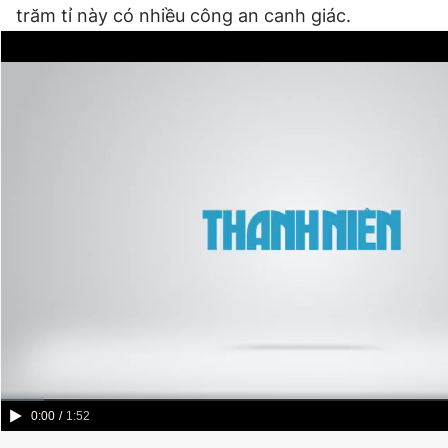
trăm tỉ này có nhiều công an canh giác.
Current
0:00
/
Duration
1:52
Time