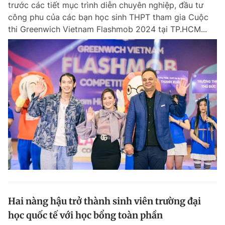
trước các tiết mục trình diễn chuyên nghiệp, đầu tư
Chuyên mục khác
công phu của các bạn học sinh THPT tham gia Cuộc
Tin đã xem
thi Greenwich Vietnam Flashmob 2024 tại TP.HCM...
Chào ngày mới
Tin 24h
Đăng xuất
Tin thị trường
Tin 360
Video
Magazine
Sản phẩm khác
Tiện ích
Bạn cần biết
Thông tin tòa soạn
Liên hệ quảng cáo
Hai nàng hậu trở thành sinh viên trường đại
học quốc tế với học bổng toàn phần