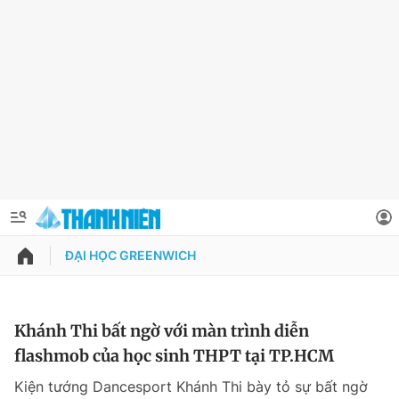
ĐẠI HỌC GREENWICH
QUẢNG CÁO
ĐẶT BÁO
Thông tin tài khoản
Khánh Thi bất ngờ với màn trình diễn
flashmob của học sinh THPT tại TP.HCM
Đổi mật khẩu
Chuyên mục
Kiện tướng Dancesport Khánh Thi bày tỏ sự bất ngờ
Tin đã lưu