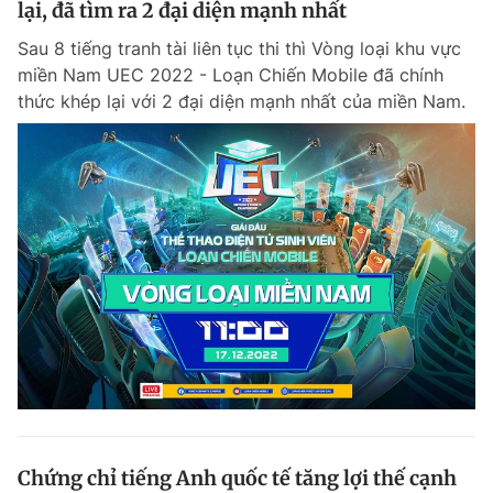
lại, đã tìm ra 2 đại diện mạnh nhất
Giấy phép xuất bản số 110/GP - BTTTT cấp ngày 24.3.2020
© 2003-2026 Bản quyền thuộc về Báo Thanh Niên. Cấm sao chép
Sau 8 tiếng tranh tài liên tục thi thì Vòng loại khu vực
dưới mọi hình thức nếu không có sự chấp thuận bằng văn bản.
miền Nam UEC 2022 - Loạn Chiến Mobile đã chính
Phát triển bởi ePi Technologies, JSC.
thức khép lại với 2 đại diện mạnh nhất của miền Nam.
Chứng chỉ tiếng Anh quốc tế tăng lợi thế cạnh