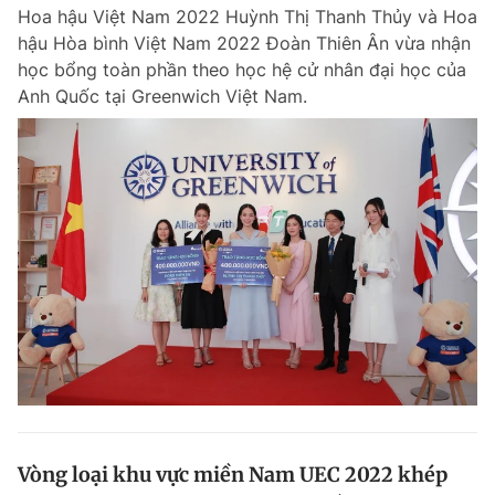
Hoa hậu Việt Nam 2022 Huỳnh Thị Thanh Thủy và Hoa
hậu Hòa bình Việt Nam 2022 Đoàn Thiên Ân vừa nhận
học bổng toàn phần theo học hệ cử nhân đại học của
Đọc Thanh Niên trên điện thoại
Anh Quốc tại Greenwich Việt Nam.
Theo dõi báo trên
Hotline
Liên hệ quảng cáo
0906 645 777
0908 780 404
Đặt báo
Quảng cáo
RSS
Tòa soạn
Chính sách bảo m
Tổng biên tập: Nguyễn Ngọc Toàn
Phó tổng biên tập thường trực: Hải Thành
Phó tổng biên tập: Lâm Hiếu Dũng
Phó tổng biên tập: Trần Việt Hưng
Vòng loại khu vực miền Nam UEC 2022 khép
Tổng thư ký tòa soạn: Đức Trung