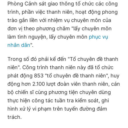
Phòng Cảnh sát giao thông tổ chức các công
Giấy phép xuất bản số 110/GP - BTTTT cấp ngày 24.3.2020
© 2003-2026 Bản quyền thuộc về Báo Thanh Niên. Cấm sao
trình, phần việc thanh niên, hoạt động phong
chép dưới mọi hình thức nếu không có sự chấp thuận bằng văn
trào gắn liền với nhiệm vụ chuyên môn của
bản. Phát triển bởi ePi Technologies, JSC.
đơn vị theo phương châm "lấy chuyên môn
làm tình nguyện, lấy chuyên môn
phục vụ
nhân dân
".
Trong số đó phải kể đến "Tổ chuyên đề thanh
niên". Công trình thanh niên này đã tổ chức
phát động 853 "tổ chuyên đề thanh niên", huy
động hơn 2.100 lượt đoàn viên thanh niên, cán
bộ chiến sĩ cùng phương tiện chuyên dùng
thực hiện công tác tuần tra kiểm soát, ghi
hình xử lý vi phạm trên tuyến đường đảm
trách.