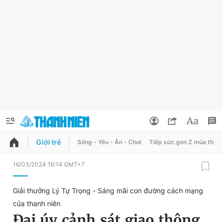
Giới trẻ
Sống - Yêu - Ăn - Chơi
Tiếp sức gen Z mùa thi
QUẢNG CÁO
ĐẶT BÁO
16/03/2024 16:14 GMT+7
Thông tin tài khoản
Giải thưởng Lý Tự Trọng - Sáng mãi con đường cách mạng
Đổi mật khẩu
của thanh niên
Chuyên mục
Đại úy cảnh sát giao thông
Tin đã lưu