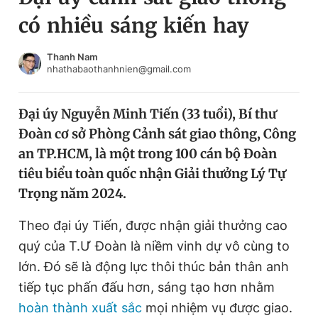
có nhiều sáng kiến hay
Chuyên mục khác
Tin đã xem
Chào ngày mới
Tin 24h
Thanh Nam
nhathabaothanhnien@gmail.com
Đăng xuất
Tin thị trường
Tin 360
Đại úy Nguyễn Minh Tiến (33 tuổi), Bí thư
Đoàn cơ sở Phòng Cảnh sát giao thông, Công
Video
Magazine
an TP.HCM, là một trong 100 cán bộ Đoàn
tiêu biểu toàn quốc nhận Giải thưởng Lý Tự
Sản phẩm khác
Trọng năm 2024.
Tiện ích
Bạn cần biết
Theo đại úy Tiến, được nhận giải thưởng cao
quý của T.Ư Đoàn là niềm vinh dự vô cùng to
Thông tin tòa soạn
Liên hệ quảng cáo
lớn. Đó sẽ là động lực thôi thúc bản thân anh
tiếp tục phấn đấu hơn, sáng tạo hơn nhằm
hoàn thành xuất sắc
mọi nhiệm vụ được giao.