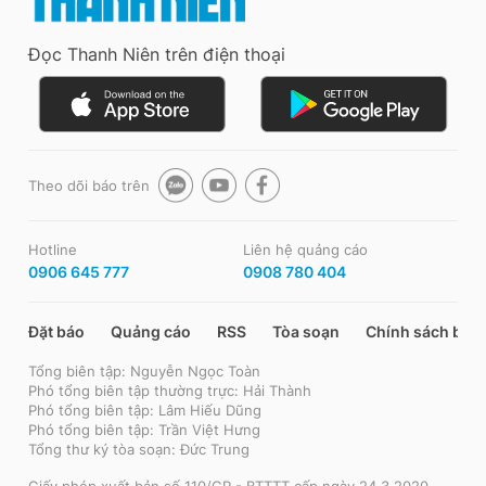
Đọc Thanh Niên trên điện thoại
Theo dõi báo trên
Hotline
Liên hệ quảng cáo
0906 645 777
0908 780 404
Đặt báo
Quảng cáo
RSS
Tòa soạn
Chính sách bảo
Tổng biên tập: Nguyễn Ngọc Toàn
Phó tổng biên tập thường trực: Hải Thành
Phó tổng biên tập: Lâm Hiếu Dũng
Phó tổng biên tập: Trần Việt Hưng
Tổng thư ký tòa soạn: Đức Trung
Giấy phép xuất bản số 110/GP - BTTTT cấp ngày 24.3.2020