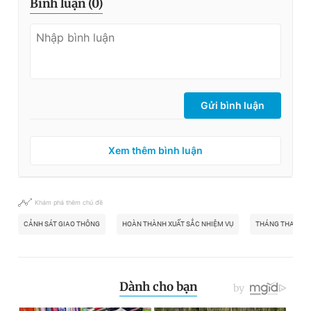
Bình luận (
0
)
Gửi bình luận
Xem thêm bình luận
Khám phá thêm chủ đề
CẢNH SÁT GIAO THÔNG
HOÀN THÀNH XUẤT SẮC NHIỆM VỤ
THÁNG THANH N