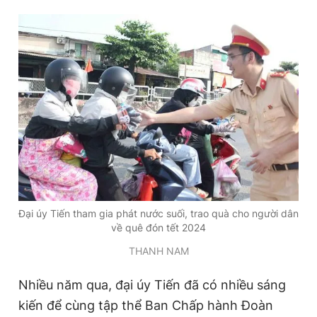
Đọc Thanh Niên trên điện thoại
Theo dõi báo trên
Hotline
Liên hệ quảng cáo
0906 645 777
0908 780 404
Đại úy Tiến tham gia phát nước suối, trao quà cho người dân
về quê đón tết 2024
Đặt báo
Quảng cáo
RSS
Tòa soạn
Chính sách bảo
THANH NAM
Tổng biên tập: Nguyễn Ngọc Toàn
Phó tổng biên tập thường trực: Hải Thành
Phó tổng biên tập: Lâm Hiếu Dũng
Nhiều năm qua, đại úy Tiến đã có nhiều sáng
Phó tổng biên tập: Trần Việt Hưng
kiến để cùng tập thể Ban Chấp hành Đoàn
Tổng thư ký tòa soạn: Đức Trung