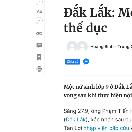
Đắk Lắk: Mộ
thể dục
Hoàng Bình
-
Trung 
Chia sẻ
Một nữ sinh lớp 9 ở Đắk L
vong sau khi thực hiện nội
Sáng 27.9, ông Phạm Tiến
(
Đắk Lắk
), xác nhận sau b
Tân Lợi
nhập viện cấp cứu
v