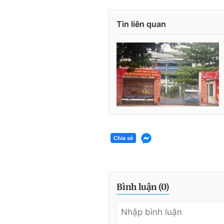
Tin liên quan
Chia sẻ
Bình luận (
0
)