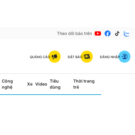
Theo dõi báo trên
QUẢNG CÁO
ĐẶT BÁO
ĐĂNG NHẬP
Công
Tiêu
Thời trang
Xe
Video
nghệ
dùng
trẻ