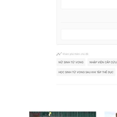
Khám phá thêm chủ đề
NỮ SINH TỬ VONG
NHẬP VIỆN CẤP CỨU
HỌC SINH TỬ VONG SAU KHI TẬP THỂ DỤC