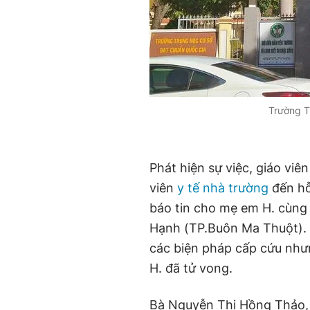
Trường T
Phát hiện sự việc, giáo viê
viên
y tế nhà trường
đến hỗ
báo tin cho mẹ em H. cùng
Hạnh (TP.Buôn Ma Thuột). D
các biện pháp cấp cứu như
H. đã tử vong.
Bà Nguyễn Thị Hồng Thảo, 