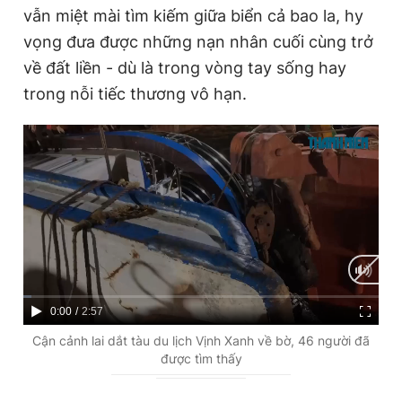
vẫn miệt mài tìm kiếm giữa biển cả bao la, hy
vọng đưa được những nạn nhân cuối cùng trở
về đất liền - dù là trong vòng tay sống hay
trong nỗi tiếc thương vô hạn.
C
0:00
/
D
2:57
u
u
Cận cảnh lai dắt tàu du lịch Vịnh Xanh về bờ, 46 người đã
được tìm thấy
r
r
r
a