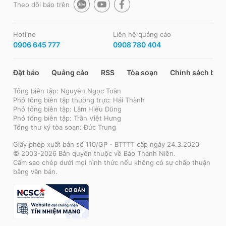
Theo dõi báo trên
Hotline
Liên hệ quảng cáo
0906 645 777
0908 780 404
Đặt báo
Quảng cáo
RSS
Tòa soạn
Chính sách bảo
Tổng biên tập: Nguyễn Ngọc Toàn
Phó tổng biên tập thường trực: Hải Thành
Phó tổng biên tập: Lâm Hiếu Dũng
Phó tổng biên tập: Trần Việt Hưng
Tổng thư ký tòa soạn: Đức Trung
Giấy phép xuất bản số 110/GP - BTTTT cấp ngày 24.3.2020
© 2003-2026 Bản quyền thuộc về Báo Thanh Niên.
Cấm sao chép dưới mọi hình thức nếu không có sự chấp thuận
bằng văn bản.