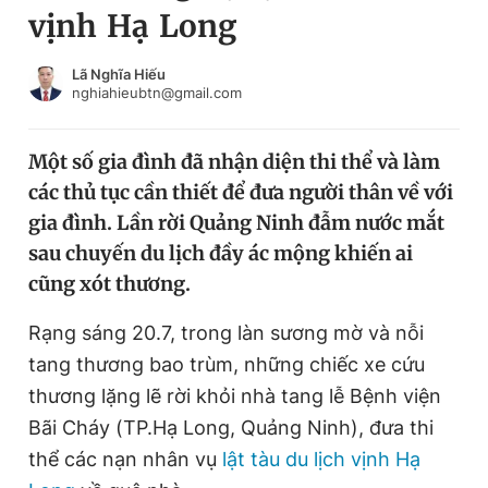
vịnh Hạ Long
Chuyên mục khác
Tin đã xem
Chào ngày mới
Tin 24h
Lã Nghĩa Hiếu
nghiahieubtn@gmail.com
Đăng xuất
Tin thị trường
Tin 360
Một số gia đình đã nhận diện thi thể và làm
các thủ tục cần thiết để đưa người thân về với
Video
Magazine
gia đình. Lần rời Quảng Ninh đẫm nước mắt
sau chuyến du lịch đầy ác mộng khiến ai
cũng xót thương.
Sản phẩm khác
Tiện ích
Rạng sáng 20.7, trong làn sương mờ và nỗi
Bạn cần biết
tang thương bao trùm, những chiếc xe cứu
thương lặng lẽ rời khỏi nhà tang lễ Bệnh viện
Thông tin tòa soạn
Liên hệ quảng cáo
Bãi Cháy (TP.Hạ Long, Quảng Ninh), đưa thi
thể các nạn nhân vụ
lật tàu du lịch vịnh Hạ