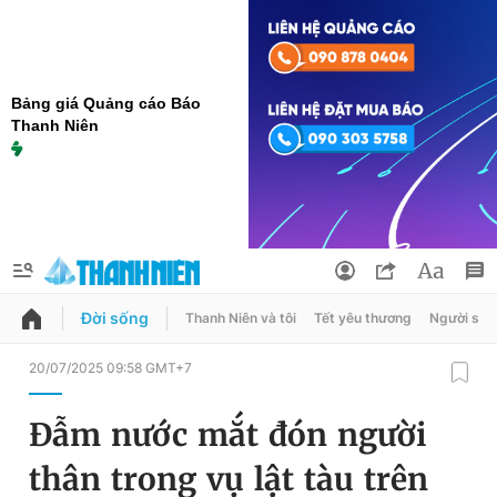
Bảng giá Quảng cáo Báo
Thanh Niên
Đời sống
Thanh Niên và tôi
Tết yêu thương
Người sốn
QUẢNG CÁO
ĐẶT BÁO
20/07/2025 09:58 GMT+7
Thông tin tài khoản
Đẫm nước mắt đón người
Đổi mật khẩu
Chuyên mục
thân trong vụ lật tàu trên
Tin đã lưu