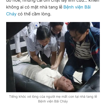
đỏ hoe, những cái ôm chặt lấy linh cữu… khiến
Giấy phép xuất bản số 110/GP - BTTTT cấp ngày 24.3.2020
không ai có mặt nhà tang lễ
Bệnh viện Bãi
© 2003-2026 Bản quyền thuộc về Báo Thanh Niên. Cấm sao
chép dưới mọi hình thức nếu không có sự chấp thuận bằng văn
Cháy
có thể cầm lòng.
bản. Phát triển bởi ePi Technologies, JSC.
Tiếng khóc xé lòng của người mẹ mất con tại nhà tang lễ
Bệnh viện Bãi Cháy