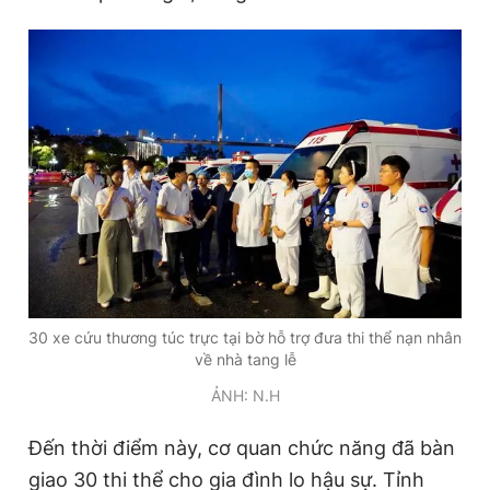
30 xe cứu thương túc trực tại bờ hỗ trợ đưa thi thể nạn nhân
về nhà tang lễ
ẢNH: N.H
Đến thời điểm này, cơ quan chức năng đã bàn
giao 30 thi thể cho gia đình lo hậu sự. Tỉnh