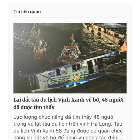
e
t
Tin liên quan
n
i
t
o
T
n
i
m
e
Lai dắt tàu du lịch Vịnh Xanh về bờ, 48 người
đã được tìm thấy
Lực lượng chức năng đã tìm thấy 48 người
trong vụ lật tàu du lịch trên vịnh Hạ Long. Tàu
du lịch Vịnh Xanh 58 đang được cơ quan chức
năng lai dắt về bờ để phục vụ công tác điều...