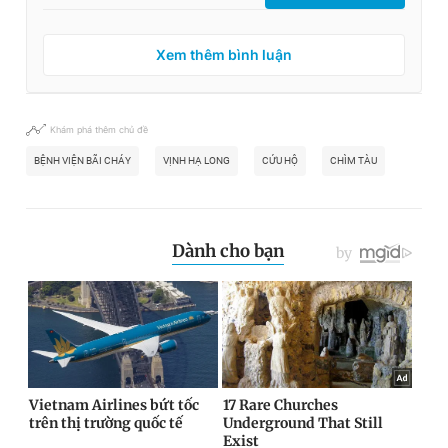
Xem thêm bình luận
Khám phá thêm chủ đề
BỆNH VIỆN BÃI CHÁY
VỊNH HẠ LONG
CỨU HỘ
CHÌM TÀU