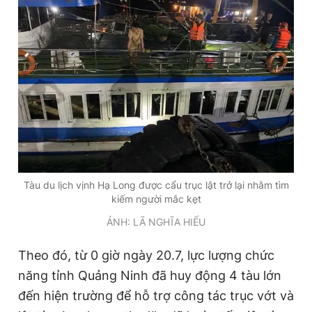
Đọc Thanh Niên trên điện thoại
Theo dõi báo trên
Hotline
Liên hệ quảng cáo
Tàu du lịch vịnh Hạ Long được cẩu trục lật trở lại nhằm tìm
0906 645 777
0908 780 404
kiếm người mắc kẹt
ẢNH: LÃ NGHĨA HIẾU
Đặt báo
Quảng cáo
RSS
Tòa soạn
Chính sách bảo
Tổng biên tập: Nguyễn Ngọc Toàn
Theo đó, từ 0 giờ ngày 20.7, lực lượng chức
Phó tổng biên tập thường trực: Hải Thành
năng tỉnh Quảng Ninh đã huy động 4 tàu lớn
Phó tổng biên tập: Lâm Hiếu Dũng
Phó tổng biên tập: Trần Việt Hưng
đến hiện trường để hỗ trợ công tác trục vớt và
Tổng thư ký tòa soạn: Đức Trung