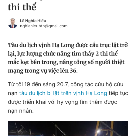
thi thể
Chuyên mục khác
Tin đã xem
Chào ngày mới
Tin 24h
Lã Nghĩa Hiếu
nghiahieubtn@gmail.com
Đăng xuất
Tin thị trường
Tin 360
Tàu du lịch vịnh Hạ Long được cẩu trục lật trở
lại, lực lượng chức năng tìm thấy 2 thi thể
Video
Magazine
mắc kẹt bên trong, nâng tổng số người thiệt
mạng trong vụ việc lên 36.
Sản phẩm khác
Từ tối 19 đến sáng 20.7, công tác cứu hộ cứu
Tiện ích
Bạn cần biết
nạn
tàu du lịch bị lật trên vịnh Hạ Long
tiếp tục
được triển khai với hy vọng tìm thêm được
nạn nhân.
Thông tin tòa soạn
Liên hệ quảng cáo