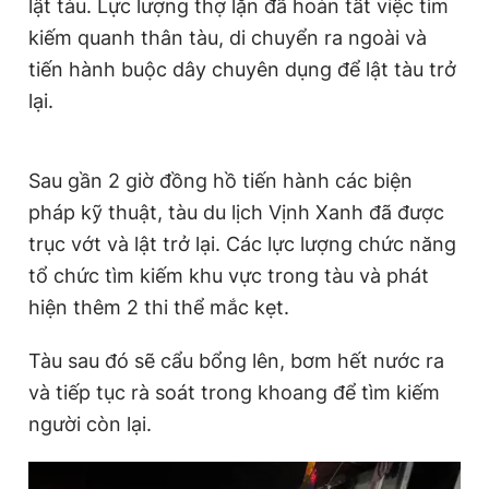
lật tàu. Lực lượng thợ lặn đã hoàn tất việc tìm
Giấy phép xuất bản số 110/GP - BTTTT cấp ngày 24.3.2020
kiếm quanh thân tàu, di chuyển ra ngoài và
© 2003-2026 Bản quyền thuộc về Báo Thanh Niên. Cấm sao
chép dưới mọi hình thức nếu không có sự chấp thuận bằng văn
tiến hành buộc dây chuyên dụng để lật tàu trở
bản. Phát triển bởi ePi Technologies, JSC.
lại.
Sau gần 2 giờ đồng hồ tiến hành các biện
pháp kỹ thuật, tàu du lịch Vịnh Xanh đã được
trục vớt và lật trở lại. Các lực lượng chức năng
tổ chức tìm kiếm khu vực trong tàu và phát
hiện thêm 2 thi thể mắc kẹt.
Tàu sau đó sẽ cẩu bổng lên, bơm hết nước ra
và tiếp tục rà soát trong khoang để tìm kiếm
người còn lại.