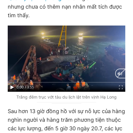
nhưng chưa có thêm nạn nhân mất tích được
tìm thấy.
C
0:00
/
D
3:55
u
u
Trắng đêm trục vớt tàu du lịch lật trên vịnh Hạ Long
r
r
Sau hơn 13 giờ đồng hồ với sự nỗ lực của hàng
r
a
nghìn người và hàng trăm phương tiện thuộc
e
t
các lực lượng, đến 5 giờ 30 ngày 20.7, các lực
n
i