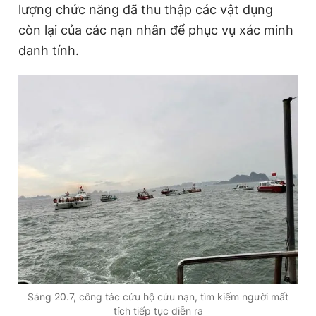
lượng chức năng đã thu thập các vật dụng
t
o
còn lại của các nạn nhân để phục vụ xác minh
T
n
danh tính.
i
m
e
Sáng 20.7, công tác cứu hộ cứu nạn, tìm kiếm người mất
tích tiếp tục diễn ra