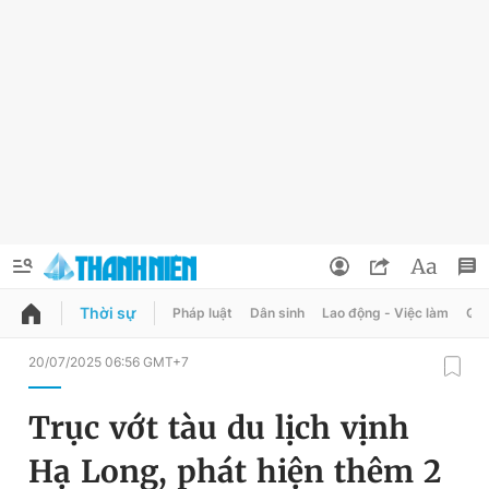
Thời sự
Pháp luật
Dân sinh
Lao động - Việc làm
Quy
QUẢNG CÁO
ĐẶT BÁO
20/07/2025 06:56 GMT+7
Thông tin tài khoản
Trục vớt tàu du lịch vịnh
Đổi mật khẩu
Chuyên mục
Hạ Long, phát hiện thêm 2
Tin đã lưu