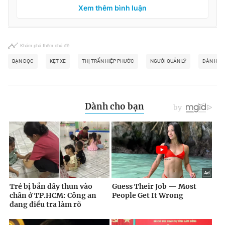
Xem thêm bình luận
Khám phá thêm chủ đề
BẠN ĐỌC
KẸT XE
THỊ TRẤN HIỆP PHƯỚC
NGƯỜI QUẢN LÝ
DÀN HÀN