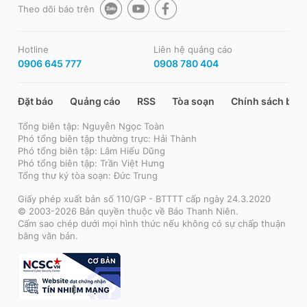
Theo dõi báo trên
Hotline
Liên hệ quảng cáo
0906 645 777
0908 780 404
Đặt báo
Quảng cáo
RSS
Tòa soạn
Chính sách bảo
Tổng biên tập: Nguyễn Ngọc Toàn
Phó tổng biên tập thường trực: Hải Thành
Phó tổng biên tập: Lâm Hiếu Dũng
Phó tổng biên tập: Trần Việt Hưng
Tổng thư ký tòa soạn: Đức Trung
Giấy phép xuất bản số 110/GP - BTTTT cấp ngày 24.3.2020
© 2003-2026 Bản quyền thuộc về Báo Thanh Niên.
Cấm sao chép dưới mọi hình thức nếu không có sự chấp thuận
bằng văn bản.