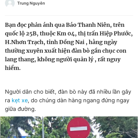
Trung Nguyên
Chuyên mục khác
Tin đã xem
Chào ngày mới
Tin 24h
Bạn đọc phản ánh qua Báo Thanh Niên, trên
Đăng xuất
quốc lộ 25B, thuộc Km 04, thị trấn Hiệp Phước,
Tin thị trường
Tin 360
H.Nhơn Trạch, tỉnh Đồng Nai , hằng ngày
thường xuyên xuất hiện đàn bò gần chục con
Video
Magazine
lang thang, không người quản lý , rất nguy
hiểm.
Sản phẩm khác
Người dân cho biết, đàn bò này đã nhiều lần gây
Tiện ích
Bạn cần biết
ra
kẹt xe
, do chúng dàn hàng ngang đứng ngay
giữa đường.
Thông tin tòa soạn
Liên hệ quảng cáo