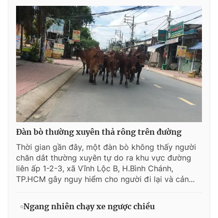
Giấy phép xuất bản số 110/GP - BTTTT cấp ngày 24.3.2020
© 2003-2026 Bản quyền thuộc về Báo Thanh Niên. Cấm sao
chép dưới mọi hình thức nếu không có sự chấp thuận bằng văn
bản. Phát triển bởi ePi Technologies, JSC.
Đàn bò thường xuyên thả rông trên đường
Thời gian gần đây, một đàn bò không thấy người
chăn dắt thường xuyên tự do ra khu vực đường
liên ấp 1-2-3, xã Vĩnh Lộc B, H.Bình Chánh,
TP.HCM gây nguy hiểm cho người đi lại và cản...
Ngang nhiên chạy xe ngược chiều