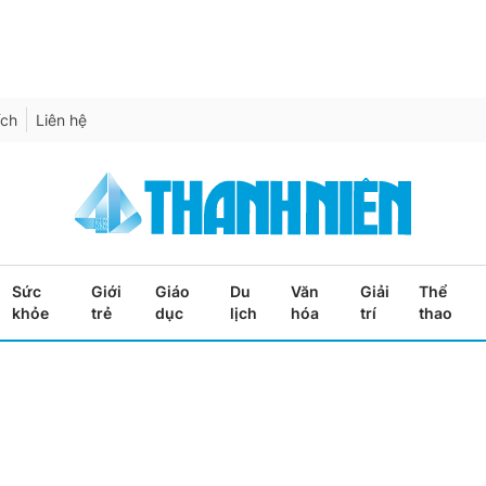
ích
Liên hệ
Sức
Giới
Giáo
Du
Văn
Giải
Thể
khỏe
trẻ
dục
lịch
hóa
trí
thao