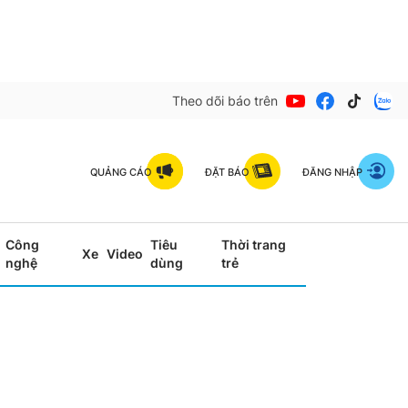
Theo dõi báo trên
QUẢNG CÁO
ĐẶT BÁO
ĐĂNG NHẬP
Công
Tiêu
Thời trang
Xe
Video
nghệ
dùng
trẻ