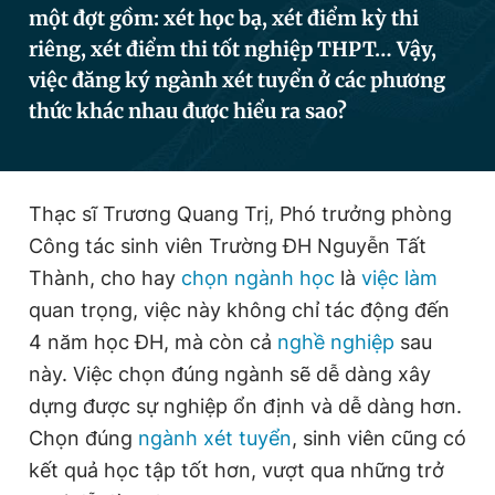
một đợt gồm: xét học bạ, xét điểm kỳ thi
riêng, xét điểm thi tốt nghiệp THPT… Vậy,
việc đăng ký ngành xét tuyển ở các phương
Đọc Thanh Niên trên điện thoại
thức khác nhau được hiểu ra sao?
Theo dõi báo trên
Thạc sĩ Trương Quang Trị, Phó trưởng phòng
Công tác sinh viên Trường ĐH Nguyễn Tất
Thành, cho hay
chọn ngành học
là
việc làm
Hotline
Liên hệ quảng cáo
0906 645 777
0908 780 404
quan trọng, việc này không chỉ tác động đến
4 năm học ĐH, mà còn cả
nghề nghiệp
sau
Đặt báo
Quảng cáo
RSS
Tòa soạn
Chính sách bảo
này. Việc chọn đúng ngành sẽ dễ dàng xây
Tổng biên tập: Nguyễn Ngọc Toàn
dựng được sự nghiệp ổn định và dễ dàng hơn.
Phó tổng biên tập thường trực: Hải Thành
Chọn đúng
ngành xét tuyển
, sinh viên cũng có
Phó tổng biên tập: Lâm Hiếu Dũng
Phó tổng biên tập: Trần Việt Hưng
kết quả học tập tốt hơn, vượt qua những trở
Tổng thư ký tòa soạn: Đức Trung