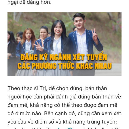
ngại dễ dàng hơn.
Giấy phép xuất bản số 110/GP - BTTTT cấp ngày 24.3.2020
© 2003-2026 Bản quyền thuộc về Báo Thanh Niên. Cấm sao
chép dưới mọi hình thức nếu không có sự chấp thuận bằng văn
bản. Phát triển bởi ePi Technologies, JSC.
Theo thạc sĩ Trị, để chọn đúng, bản thân
người học cần phải đánh giá đúng bản thân về
đam mê, khả năng có thể theo được đam mê
đó ở mức nào. Bên cạnh đó, cũng cần xem xét
yêu cầu về điểm số và khả năng trúng tuyển;