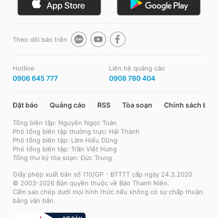
Theo dõi báo trên
Hotline
Liên hệ quảng cáo
0906 645 777
0908 780 404
Đặt báo
Quảng cáo
RSS
Tòa soạn
Chính sách bảo
Tổng biên tập: Nguyễn Ngọc Toàn
Phó tổng biên tập thường trực: Hải Thành
Phó tổng biên tập: Lâm Hiếu Dũng
Phó tổng biên tập: Trần Việt Hưng
Tổng thư ký tòa soạn: Đức Trung
Giấy phép xuất bản số 110/GP - BTTTT cấp ngày 24.3.2020
© 2003-2026 Bản quyền thuộc về Báo Thanh Niên.
Cấm sao chép dưới mọi hình thức nếu không có sự chấp thuận
bằng văn bản.