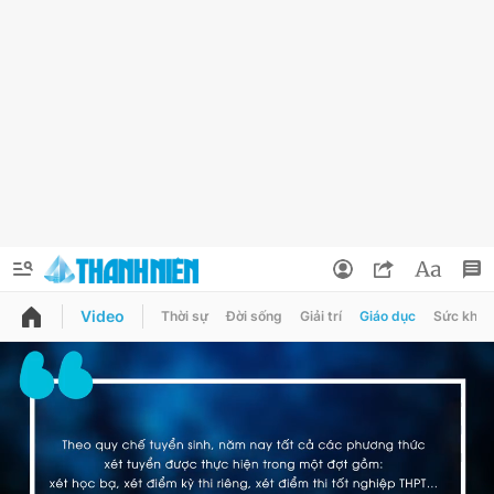
Video
Thời sự
Đời sống
Giải trí
Giáo dục
Sức khỏe
QUẢNG CÁO
ĐẶT BÁO
Thông tin tài khoản
Đổi mật khẩu
Chuyên mục
Tin đã lưu