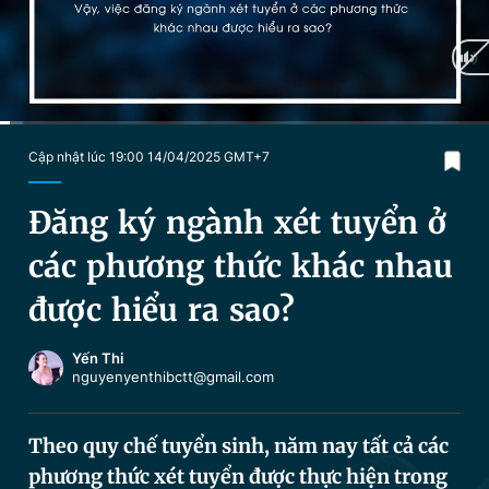
Chuyên mục khác
Tin đã xem
Chào ngày mới
Tin 24h
Đăng xuất
Tin thị trường
Tin 360
Current
0:04
/
Duration
3:08
Cập nhật lúc 19:00 14/04/2025 GMT+7
Time
Video
Magazine
Đăng ký ngành xét tuyển ở
các phương thức khác nhau
Sản phẩm khác
được hiểu ra sao?
Tiện ích
Bạn cần biết
Yến Thi
nguyenyenthibctt@gmail.com
Thông tin tòa soạn
Liên hệ quảng cáo
Theo quy chế tuyển sinh, năm nay tất cả các
phương thức xét tuyển được thực hiện trong