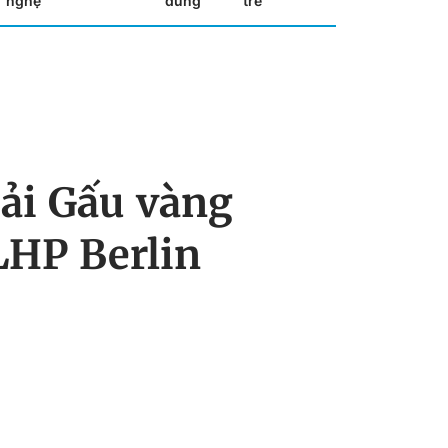
nghệ
dùng
trẻ
iải Gấu vàng
LHP Berlin