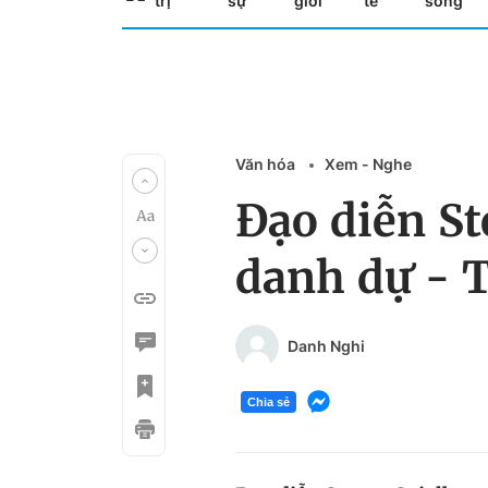
trị
sự
giới
tế
sống
Văn hóa
Xem - Nghe
Đạo diễn St
danh dự - T
Danh Nghi
Chia sẻ