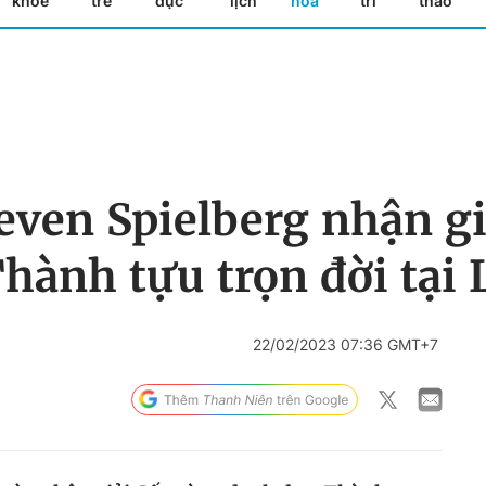
khỏe
trẻ
dục
lịch
hóa
trí
thao
even Spielberg nhận g
hành tựu trọn đời tại 
22/02/2023 07:36 GMT+7