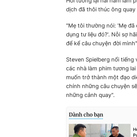
Hồi tưởng lại hai năm làm p
dịch đã thôi thúc ông quay 
"Mẹ tôi thường nói: 'Mẹ đã 
dụng tư liệu đó?'. Nỗi sợ h
để kể câu chuyện đời mình"
Steven Spielberg nổi tiếng
các nhà làm phim tương la
muốn trở thành một đạo diễn
chính những câu chuyện sẽ
những cảnh quay".