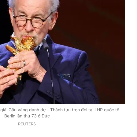
giải Gấu vàng danh dự - Thành tựu trọn đời tại LHP quốc tế
Berlin lần thứ 73 ở Đức
REUTERS