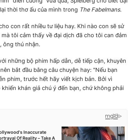
him "điên cuồng" vừa qua, Spielberg cho biết đại
lại thời thơ ấu của mình trong
The Fabelmans
.
cho con rất nhiều tư liệu hay. Khi nào con sẽ sử
ãi mà tôi cảm thấy về đại dịch đã cho tôi can đảm
, ông thú nhận.
 với những bộ phim hấp dẫn, dễ tiếp cận, khuyên
i nên bắt đầu bằng câu chuyện hay: "Nếu bạn
 phim, trước hết hãy viết kịch bản. Bởi vì
 khiến khán giả chú ý đến bạn, chứ không phải