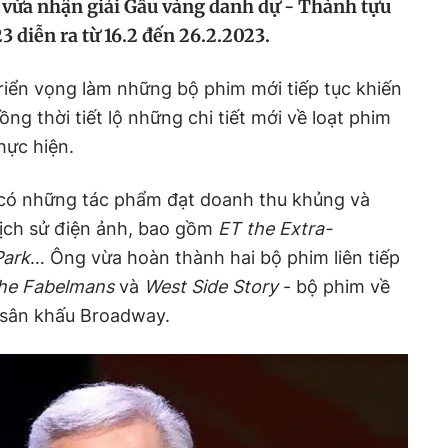
 vừa nhận giải Gấu vàng danh dự - Thành tựu
3 diễn ra từ 16.2 đến 26.2.2023.
triển vọng làm những bộ phim mới tiếp tục khiến
ồng thời tiết lộ những chi tiết mới về loạt phim
hực hiện.
 có những tác phẩm đạt doanh thu khủng và
lịch sử điện ảnh, bao gồm
ET the Extra-
Park
… Ông vừa hoàn thành hai bộ phim liên tiếp
he Fabelmans
và
West Side Story
- bộ phim về
a sân khấu Broadway.