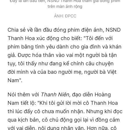
Đây là lần đầu tiên, NSND Thanh Hoa tham gia đóng phim
trên màn ảnh rộng
ẢNH: ĐPCC
Chia sẻ về lần đầu đóng phim điện ảnh, NSND
Thanh Hoa xúc động cho biết: "Tôi đến với
phim bằng tình yêu dành cho gia đình và khán
giả. Được hóa thân vào vai một người bà tận
tụy, tôi thấy như đang kể chính câu chuyện
đời mình và của bao người mẹ, người bà Việt
Nam".
Nói thêm với
Thanh Niên
, đạo diễn Hoàng
Nam tiết lộ: "Khi tôi gửi lời mời cô Thanh Hoa
thì lúc đấy cô chưa muốn nhận. Nhưng khi đọc
qua kịch bản, cô chủ động gọi lại vì đồng cảm
với vai diễn, nội dung nhân văn. Hơn nữa, cô