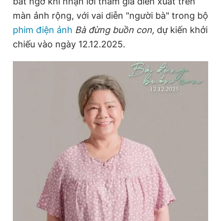
bất ngờ khi nhận lời tham gia diễn xuất trên
màn ảnh rộng, với vai diễn "người bà" trong bộ
phim điện ảnh
Bà đừng buồn con,
dự kiến khởi
Đọc Thanh Niên trên điện thoại
chiếu vào ngày 12.12.2025.
Theo dõi báo trên
Hotline
Liên hệ quảng cáo
0906 645 777
0908 780 404
Đặt báo
Quảng cáo
RSS
Tòa soạn
Chính sách bảo
Tổng biên tập: Nguyễn Ngọc Toàn
Phó tổng biên tập thường trực: Hải Thành
Phó tổng biên tập: Lâm Hiếu Dũng
Phó tổng biên tập: Trần Việt Hưng
Tổng thư ký tòa soạn: Đức Trung