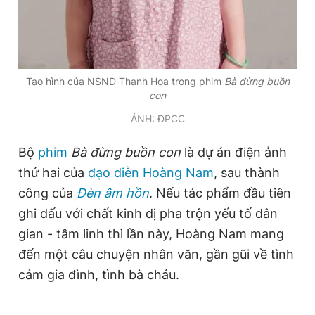
Giấy phép xuất bản số 110/GP - BTTTT cấp ngày 24.3.2020
© 2003-2026 Bản quyền thuộc về Báo Thanh Niên. Cấm sao
chép dưới mọi hình thức nếu không có sự chấp thuận bằng văn
bản. Phát triển bởi ePi Technologies, JSC.
Tạo hình của NSND Thanh Hoa trong phim
Bà đừng buồn
con
ẢNH: ĐPCC
Bộ
phim
Bà đừng buồn con
là dự án điện ảnh
thứ hai của
đạo diễn Hoàng Nam
, sau thành
công của
Đèn âm hồn
. Nếu tác phẩm đầu tiên
ghi dấu với chất kinh dị pha trộn yếu tố dân
gian - tâm linh thì lần này, Hoàng Nam mang
đến một câu chuyện nhân văn, gần gũi về tình
cảm gia đình, tình bà cháu.