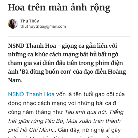
Hoa trên màn ảnh rộng
Chuyên mục khác
Tin đã xem
Chào ngày mới
Tin 24h
Thu Thủy
thuthuytnts@gmail.com
Đăng xuất
Tin thị trường
Tin 360
NSND Thanh Hoa - giọng ca gắn liền với
những ca khúc cách mạng bất hủ bất ngờ
Video
Magazine
tham gia vai diễn đầu tiên trong phim điện
ảnh 'Bà đừng buồn con' của đạo diễn Hoàng
Nam.
Sản phẩm khác
Tiện ích
NSND Thanh Hoa
vốn là tên tuổi gạo cội của
Bạn cần biết
dòng nhạc cách mạng với những bài ca đi
cùng năm tháng như
Tàu anh qua núi, Tiếng
Thông tin tòa soạn
Liên hệ quảng cáo
hát giữa rừng Pác Bó, Mùa xuân trên thành
phố Hồ Chí Minh
… Gần đây, nữ nghệ sĩ gây