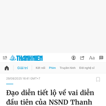
Giải trí
Kết nối
Phim
Truyền hình
Đời nghệ sĩ
QUẢNG CÁO
ĐẶT BÁO
29/08/2025 16:41 GMT+7
Thông tin tài khoản
Đạo diễn tiết lộ về vai diễn
Đổi mật khẩu
Chuyên mục
đầu tiên của NSND Thanh
Tin đã lưu