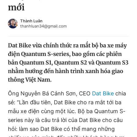
mới
Chuyên mục khác
Tin đã xem
Chào ngày mới
Tin 24h
Thành Luân
thanhluan34@gmail.com
Đăng xuất
Tin thị trường
Tin 360
Dat Bike vừa chính thức ra mắt bộ ba xe máy
điện Quantum S-series, bao gồm các phiên
Video
Magazine
bản Quantum S1, Quantum S2 và Quantum S3
nhằm hướng đến hành trình xanh hóa giao
thông Việt Nam.
Sản phẩm khác
Tiện ích
Ông Nguyễn Bá Cảnh Sơn, CEO
Bạn cần biết
Dat Bike
chia
sẻ: “Lần đầu tiên, Dat Bike cho ra mắt tới ba
mẫu xe điện cùng một lúc. Bộ ba Quantum S-
Thông tin tòa soạn
Liên hệ quảng cáo
series này là câu trả lời của Dat Bike cho câu
hỏi: làm sao Dat Bike có thể mang những