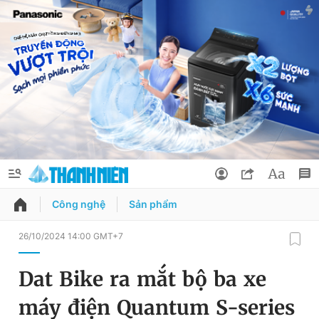
Công nghệ
Sản phẩm
QUẢNG CÁO
ĐẶT BÁO
26/10/2024 14:00 GMT+7
Thông tin tài khoản
Dat Bike ra mắt bộ ba xe
Đổi mật khẩu
Chuyên mục
máy điện Quantum S-series
Tin đã lưu