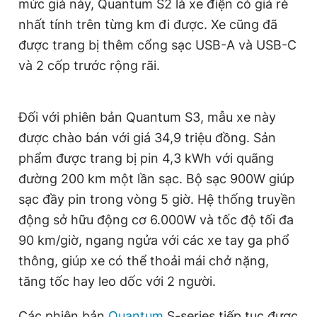
mức giá này, Quantum S2 là xe điện có giá rẻ
nhất tính trên từng km đi được. Xe cũng đã
được trang bị thêm cổng sạc USB-A và USB-C
và 2 cốp trước rộng rãi.
Đối với phiên bản Quantum S3, mẫu xe này
được chào bán với giá 34,9 triệu đồng. Sản
phẩm được trang bị pin 4,3 kWh với quãng
đường 200 km một lần sạc. Bộ sạc 900W giúp
sạc đầy pin trong vòng 5 giờ. Hệ thống truyền
động sở hữu động cơ 6.000W và tốc độ tối đa
90 km/giờ, ngang ngửa với các xe tay ga phổ
thông, giúp xe có thể thoải mái chở nặng,
tăng tốc hay leo dốc với 2 người.
Các phiên bản
Quantum
S-series tiếp tục được