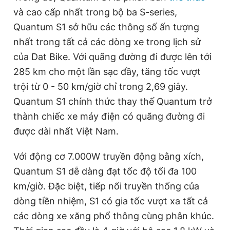
Giấy phép xuất bản số 110/GP - BTTTT cấp ngày 24.3.2020
và cao cấp nhất trong bộ ba S-series,
© 2003-2026 Bản quyền thuộc về Báo Thanh Niên. Cấm sao
Quantum S1 sở hữu các thông số ấn tượng
chép dưới mọi hình thức nếu không có sự chấp thuận bằng văn
bản. Phát triển bởi ePi Technologies, JSC.
nhất trong tất cả các dòng xe trong lịch sử
của Dat Bike. Với quãng đường đi được lên tới
285 km cho một lần sạc đầy, tăng tốc vượt
trội từ 0 - 50 km/giờ chỉ trong 2,69 giây.
Quantum S1 chính thức thay thế Quantum trở
thành chiếc xe máy điện có quãng đường đi
được dài nhất Việt Nam.
Với động cơ 7.000W truyền động bằng xích,
Quantum S1 dễ dàng đạt tốc độ tối đa 100
km/giờ. Đặc biệt, tiếp nối truyền thống của
dòng tiền nhiệm, S1 có gia tốc vượt xa tất cả
các dòng xe xăng phổ thông cùng phân khúc.