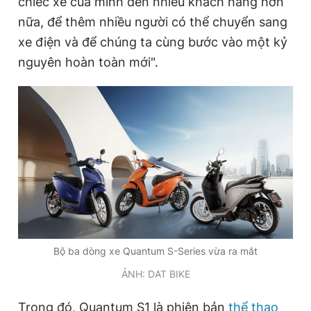
chiếc xe của mình đến nhiều khách hàng hơn
nữa, để thêm nhiều người có thể chuyển sang
xe điện và để chúng ta cùng bước vào một kỷ
Đọc Thanh Niên trên điện thoại
nguyên hoàn toàn mới".
Theo dõi báo trên
Hotline
Liên hệ quảng cáo
0906 645 777
0908 780 404
Đặt báo
Quảng cáo
RSS
Tòa soạn
Chính sách bảo
Bộ ba dòng xe Quantum S-Series vừa ra mắt
Tổng biên tập: Nguyễn Ngọc Toàn
Phó tổng biên tập thường trực: Hải Thành
ẢNH: DAT BIKE
Phó tổng biên tập: Lâm Hiếu Dũng
Phó tổng biên tập: Trần Việt Hưng
Tổng thư ký tòa soạn: Đức Trung
Trong đó, Quantum S1 là phiên bản
thể thao