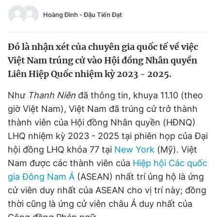
Tin đã xem
Hoàng Đình
-
Đậu Tiến Đạt
Chào ngày mới
Tin 24h
Đăng xuất
Đó là nhận xét của chuyên gia quốc tế về việc
Tin thị trường
Tin 360
Việt Nam trúng cử vào Hội đồng Nhân quyền
Liên Hiệp Quốc nhiệm kỳ 2023 - 2025.
Video
Magazine
Như
Thanh Niên
đã thông tin, khuya 11.10 (theo
giờ Việt Nam), Việt Nam đã trúng cử trở thành
Sản phẩm khác
thành viên của Hội đồng Nhân quyền (HĐNQ)
Tiện ích
Bạn cần biết
LHQ nhiệm kỳ 2023 - 2025 tại phiên họp của Đại
hội đồng LHQ khóa 77 tại
New York
(Mỹ). Việt
Thông tin tòa soạn
Nam được các thành viên của
Liên hệ quảng cáo
Hiệp hội Các quốc
gia Đông Nam Á
(ASEAN) nhất trí ủng hộ là ứng
cử viên duy nhất của ASEAN cho vị trí này; đồng
thời cũng là ứng cử viên châu Á duy nhất của