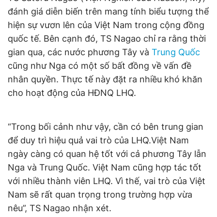
© 2003-2026 Bản quyền thuộc về Báo Thanh Niên. Cấm sao
đánh giá diễn biến trên mang tính biểu tượng thể
chép dưới mọi hình thức nếu không có sự chấp thuận bằng văn
bản. Phát triển bởi ePi Technologies, JSC.
hiện sự vươn lên của Việt Nam trong cộng đồng
quốc tế. Bên cạnh đó, TS Nagao chỉ ra rằng thời
gian qua, các nước phương Tây và
Trung Quốc
cũng như Nga có một số bất đồng về vấn đề
nhân quyền. Thực tế này đặt ra nhiều khó khăn
cho hoạt động của HĐNQ LHQ.
“Trong bối cảnh như vậy, cần có bên trung gian
để duy trì hiệu quả vai trò của LHQ.Việt Nam
ngày càng có quan hệ tốt với cả phương Tây lẫn
Nga và Trung Quốc. Việt Nam cũng hợp tác tốt
với nhiều thành viên LHQ. Vì thế, vai trò của Việt
Nam sẽ rất quan trọng trong trường hợp vừa
nêu”, TS Nagao nhận xét.