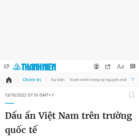
Chính trị
Sự kiện
Vươn mình trong kỷ nguyên mới
Thời
QUẢNG CÁO
ĐẶT BÁO
13/10/2022 07:10 GMT+7
Thông tin tài khoản
Dấu ấn Việt Nam trên trường
Đổi mật khẩu
Chuyên mục
quốc tế
Tin đã lưu
Chuyên mục khác