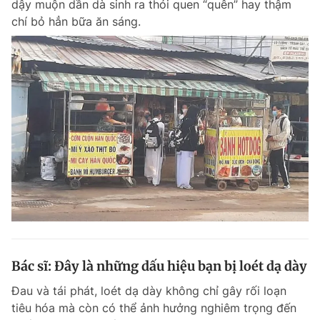
dậy muộn dần dà sinh ra thói quen “quên” hay thậm
Chuyên mục khác
chí bỏ hẳn bữa ăn sáng.
Tin đã xem
Chào ngày mới
Tin 24h
Đăng xuất
Tin thị trường
Tin 360
Video
Magazine
Sản phẩm khác
Tiện ích
Bạn cần biết
Thông tin tòa soạn
Liên hệ quảng cáo
Bác sĩ: Đây là những dấu hiệu bạn bị loét dạ dày
Đau và tái phát, loét dạ dày không chỉ gây rối loạn
tiêu hóa mà còn có thể ảnh hưởng nghiêm trọng đến