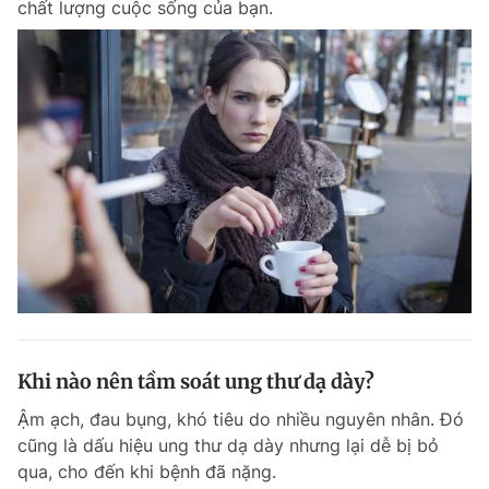
chất lượng cuộc sống của bạn.
Đọc Thanh Niên trên điện thoại
Theo dõi báo trên
Hotline
Liên hệ quảng cáo
0906 645 777
0908 780 404
Đặt báo
Quảng cáo
RSS
Tòa soạn
Chính sách bảo m
Khi nào nên tầm soát ung thư dạ dày?
Tổng biên tập: Nguyễn Ngọc Toàn
Phó tổng biên tập thường trực: Hải Thành
Ậm ạch, đau bụng, khó tiêu do nhiều nguyên nhân. Đó
Phó tổng biên tập: Lâm Hiếu Dũng
cũng là dấu hiệu ung thư dạ dày nhưng lại dễ bị bỏ
Phó tổng biên tập: Trần Việt Hưng
qua, cho đến khi bệnh đã nặng.
Tổng thư ký tòa soạn: Đức Trung