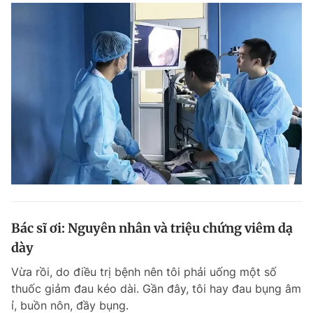
Giấy phép xuất bản số 110/GP - BTTTT cấp ngày 24.3.2020
© 2003-2026 Bản quyền thuộc về Báo Thanh Niên. Cấm sao chép
dưới mọi hình thức nếu không có sự chấp thuận bằng văn bản.
Phát triển bởi ePi Technologies, JSC.
Bác sĩ ơi: Nguyên nhân và triệu chứng viêm dạ
dày
Vừa rồi, do điều trị bệnh nên tôi phải uống một số
thuốc giảm đau kéo dài. Gần đây, tôi hay đau bụng âm
ỉ, buồn nôn, đầy bụng.