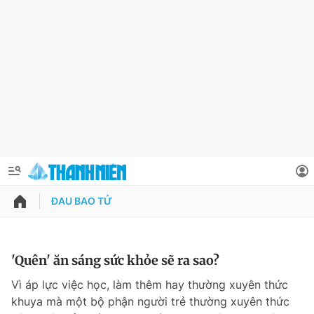
ĐAU BAO TỬ
QUẢNG CÁO
ĐẶT BÁO
Thông tin tài khoản
'Quên' ăn sáng sức khỏe sẽ ra sao?
Đổi mật khẩu
Vì áp lực việc học, làm thêm hay thường xuyên thức
Chuyên mục
khuya mà một bộ phận người trẻ thường xuyên thức
Tin đã lưu