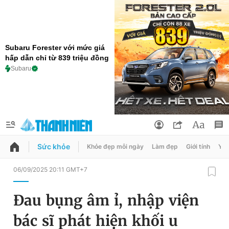
Subaru Forester với mức giá
hấp dẫn chỉ từ 839 triệu đồng
Subaru
Sức khỏe
Khỏe đẹp mỗi ngày
Làm đẹp
Giới tính
Y t
QUẢNG CÁO
ĐẶT BÁO
06/09/2025 20:11 GMT+7
Thông tin tài khoản
Đau bụng âm ỉ, nhập viện
Đổi mật khẩu
Chuyên mục
bác sĩ phát hiện khối u
Tin đã lưu