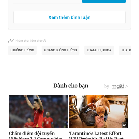
Xem thêm bình luận
Khám phá thêm chủ đề
U BUỒNG TRỨNG
U NANG BUỒNG TRỨNG
KHÁM PHỤ KHOA
THAI KỲ