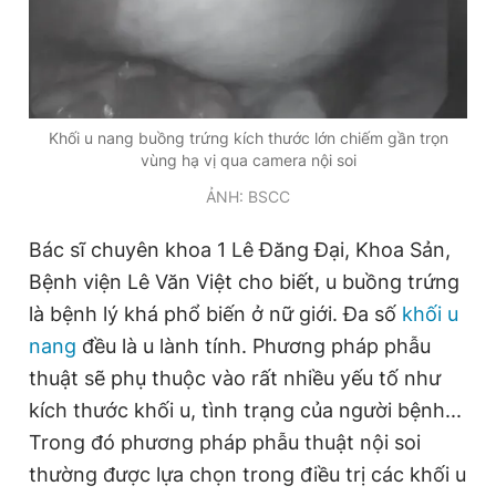
Giấy phép xuất bản số 110/GP - BTTTT cấp ngày 24.3.2020
© 2003-2026 Bản quyền thuộc về Báo Thanh Niên. Cấm sao
chép dưới mọi hình thức nếu không có sự chấp thuận bằng văn
bản. Phát triển bởi ePi Technologies, JSC.
Khối u nang buồng trứng kích thước lớn chiếm gần trọn
vùng hạ vị qua camera nội soi
ẢNH: BSCC
Bác sĩ chuyên khoa 1 Lê Đăng Đại, Khoa Sản,
Bệnh viện Lê Văn Việt cho biết, u buồng trứng
là bệnh lý khá phổ biến ở nữ giới. Đa số
khối u
nang
đều là u lành tính. Phương pháp phẫu
thuật sẽ phụ thuộc vào rất nhiều yếu tố như
kích thước khối u, tình trạng của người bệnh...
Trong đó phương pháp phẫu thuật nội soi
thường được lựa chọn trong điều trị các khối u