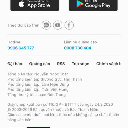
Theo dõi báo trên
Hotline
Liên hệ quảng cáo
0906 645 777
0908 780 404
Đặt báo
Quảng cáo
RSS
Tòa soạn
Chính sách bảo
Tổng biên tập: Nguyễn Ngọc Toàn
Phó tổng biên tập thường trực: Hải Thành
Phó tổng biên tập: Lâm Hiếu Dũng
Phó tổng biên tập: Trần Việt Hưng
Tổng thư ký tòa soạn: Đức Trung
Giấy phép xuất bản số 110/GP - BTTTT cấp ngày 24.3.2020
© 2003-2026 Bản quyền thuộc về Báo Thanh Niên.
Cấm sao chép dưới mọi hình thức nếu không có sự chấp thuận
bằng văn bản.