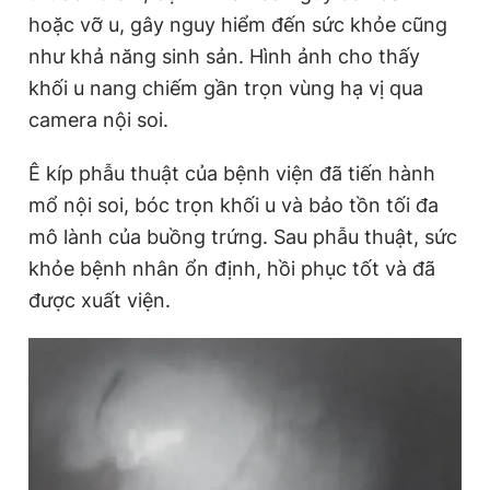
hoặc vỡ u, gây nguy hiểm đến sức khỏe cũng
như khả năng sinh sản. Hình ảnh cho thấy
Đọc Thanh Niên trên điện thoại
khối u nang chiếm gần trọn vùng hạ vị qua
camera nội soi.
Ê kíp phẫu thuật của bệnh viện đã tiến hành
mổ nội soi, bóc trọn khối u và bảo tồn tối đa
Theo dõi báo trên
mô lành của buồng trứng. Sau phẫu thuật, sức
khỏe bệnh nhân ổn định, hồi phục tốt và đã
Hotline
Liên hệ quảng cáo
0906 645 777
0908 780 404
được xuất viện.
Đặt báo
Quảng cáo
RSS
Tòa soạn
Chính sách bảo
Tổng biên tập: Nguyễn Ngọc Toàn
Phó tổng biên tập thường trực: Hải Thành
Phó tổng biên tập: Lâm Hiếu Dũng
Phó tổng biên tập: Trần Việt Hưng
Tổng thư ký tòa soạn: Đức Trung