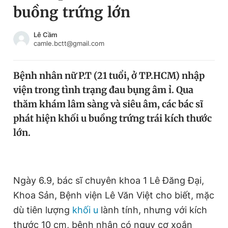
buồng trứng lớn
Chuyên mục khác
Tin đã xem
Chào ngày mới
Tin 24h
Lê Cầm
camle.bctt@gmail.com
Đăng xuất
Tin thị trường
Tin 360
Bệnh nhân nữ P.T (21 tuổi, ở TP.HCM) nhập
viện trong tình trạng đau bụng âm ỉ. Qua
Video
Magazine
thăm khám lâm sàng và siêu âm, các bác sĩ
phát hiện khối u buồng trứng trái kích thước
lớn.
Sản phẩm khác
Tiện ích
Bạn cần biết
Ngày 6.9, bác sĩ chuyên khoa 1 Lê Đăng Đại,
Thông tin tòa soạn
Liên hệ quảng cáo
Khoa Sản, Bệnh viện Lê Văn Việt cho biết, mặc
dù tiên lượng
khối u
lành tính, nhưng với kích
thước 10 cm, bệnh nhân có nguy cơ xoắn