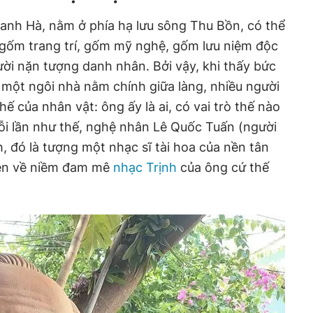
anh Hà, nằm ở phía hạ lưu sông Thu Bồn, có thể
 gốm trang trí, gốm mỹ nghệ, gốm lưu niệm độc
ời nặn tượng danh nhân. Bởi vậy, khi thấy bức
một ngôi nhà nằm chính giữa làng, nhiều người
ế của nhân vật: ông ấy là ai, có vai trò thế nào
i lần như thế, nghệ nhân Lê Quốc Tuấn (người
ch, đó là tượng một nhạc sĩ tài hoa của nền tân
uyện về niềm đam mê
nhạc Trịnh
của ông cứ thế