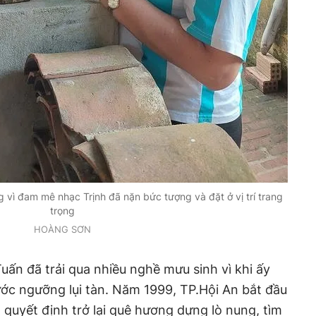
vì đam mê nhạc Trịnh đã nặn bức tượng và đặt ở vị trí trang
trọng
HOÀNG SƠN
Tuấn đã trải qua nhiều nghề mưu sinh vì khi ấy
ớc ngưỡng lụi tàn. Năm 1999, TP.Hội An bắt đầu
n quyết định trở lại quê hương dựng lò nung, tìm