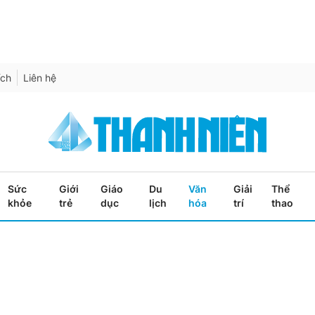
ích
Liên hệ
Sức
Giới
Giáo
Du
Văn
Giải
Thể
khỏe
trẻ
dục
lịch
hóa
trí
thao