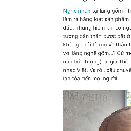
Nghệ nhân
tại làng gốm Th
làm ra hàng loạt sản phẩm
đáo, nhưng hiếm khi có ngư
tượng bán thân được đặt ở 
không khỏi tò mò về thân th
với làng nghề gốm…? Cứ mỗ
nặn bức tượng) lại giải thí
nhạc Việt. Và rồi, câu ch
lan tỏa đến mọi người.