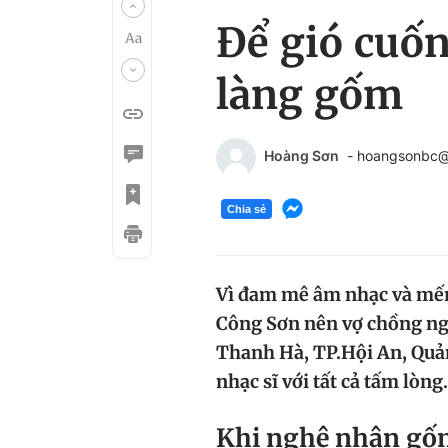
Để gió cuốn
làng gốm
Hoàng Sơn
- hoangsonbc
Chia sẻ
Vì đam mê âm nhạc và mến 
Công Sơn nên vợ chồng ng
Thanh Hà, TP.Hội An, Quả
nhạc sĩ với tất cả tấm lòng.
K
hi nghệ nhân g