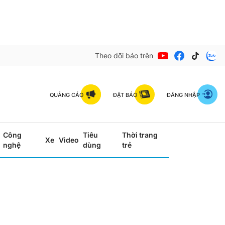
Theo dõi báo trên
QUẢNG CÁO
ĐẶT BÁO
ĐĂNG NHẬP
Công
Tiêu
Thời trang
Xe
Video
nghệ
dùng
trẻ