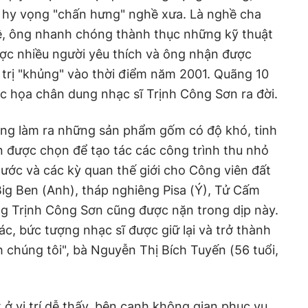
i hy vọng "chấn hưng" nghề xưa. Là nghề cha
hệ, ông nhanh chóng thành thục những kỹ thuật
ợc nhiều người yêu thích và ông nhận được
trị "khủng" vào thời điểm năm 2001. Quãng 10
c họa chân dung nhạc sĩ Trịnh Công Sơn ra đời.
năng làm ra những sản phẩm gốm có độ khó, tinh
 được chọn để tạo tác các công trình thu nhỏ
ước và các kỳ quan thế giới cho Công viên đất
ig Ben (Anh), tháp nghiêng Pisa (Ý), Tử Cấm
 Trịnh Công Sơn cũng được nặn trong dịp này.
ác, bức tượng nhạc sĩ được giữ lại và trở thành
nh chúng tôi", bà Nguyễn Thị Bích Tuyến (56 tuổi,
ở vị trí dễ thấy, bên cạnh không gian phục vụ