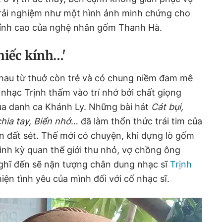
rải nghiệm như một hình ảnh minh chứng cho
đỉnh cao của nghệ nhân gốm Thanh Hà.
hiếc kính
…'
au từ thuở còn trẻ và có chung niềm đam mê
 nhạc Trịnh thấm vào trí nhớ bởi chất giọng
của danh ca Khánh Ly. Những bài hát
Cát bụi,
chia tay, Biển nhớ
… đã làm thổn thức trái tim của
n đất sét. Thế mới có chuyện, khi dựng lò gốm
rình kỳ quan thế giới thu nhỏ, vợ chồng ông
nghĩ đến sẽ nặn tượng chân dung nhạc sĩ
Trịnh
iện tình yêu của mình đối với cố nhạc sĩ.