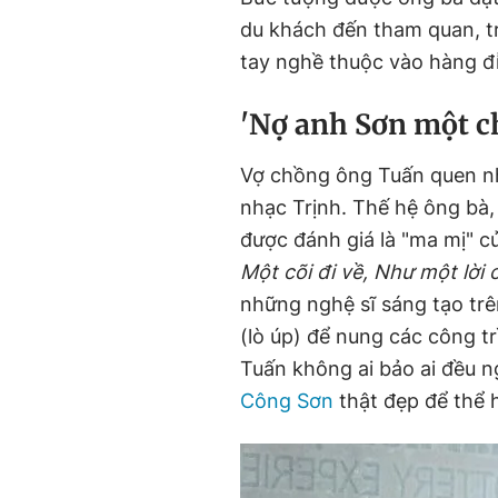
du khách đến tham quan, t
tay nghề thuộc vào hàng 
'N
ợ anh
S
ơn
một c
Vợ chồng ông Tuấn quen nh
nhạc Trịnh. Thế hệ ông bà,
được đánh giá là "ma mị" 
Một cõi đi về, Như một lời 
những nghệ sĩ sáng tạo trê
(lò úp) để nung các công t
Tuấn không ai bảo ai đều 
Công Sơn
thật đẹp để thể h