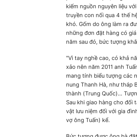
kiếm nguồn nguyên liệu vớ
truyền con nối qua 4 thế 
khó. Gốm do ông làm ra đư
những đơn đặt hàng có giá 
năm sau đó, bức tượng khắ
"Vì tay nghề cao, có khả 
xảo nên năm 2011 anh Tuấn
mang tính biểu tượng các n
nung Thanh Hà, như tháp B
thành (Trung Quốc)… Tượng
Sau khi giao hàng cho đối t
vật lưu niệm đối với gia đì
vợ ông Tuấn) kể.
Bức tượng được ông bà đặt 