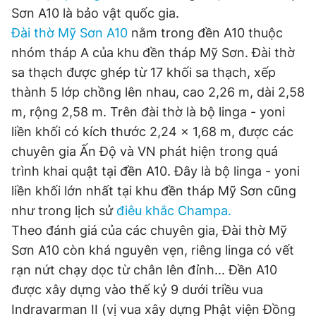
Sơn A10 là bảo vật quốc gia.
Đài thờ Mỹ Sơn A10
nằm trong đền A10 thuộc
Đọc Thanh Niên trên điện thoại
nhóm tháp A của khu đền tháp Mỹ Sơn. Đài thờ
sa thạch được ghép từ 17 khối sa thạch, xếp
thành 5 lớp chồng lên nhau, cao 2,26 m, dài 2,58
m, rộng 2,58 m. Trên đài thờ là bộ linga - yoni
liền khối có kích thước 2,24 x 1,68 m, được các
Theo dõi báo trên
chuyên gia Ấn Độ và VN phát hiện trong quá
trình khai quật tại đền A10. Đây là bộ linga - yoni
Hotline
Liên hệ quảng cáo
liền khối lớn nhất tại khu đền tháp Mỹ Sơn cũng
0906 645 777
0908 780 404
như trong lịch sử
điêu khắc Champa.
Theo đánh giá của các chuyên gia, Đài thờ Mỹ
Đặt báo
Quảng cáo
RSS
Tòa soạn
Chính sách bảo
Sơn A10 còn khá nguyên vẹn, riêng linga có vết
Tổng biên tập: Nguyễn Ngọc Toàn
Phó tổng biên tập thường trực: Hải Thành
rạn nứt chạy dọc từ chân lên đỉnh... Đền A10
Phó tổng biên tập: Lâm Hiếu Dũng
được xây dựng vào thế kỷ 9 dưới triều vua
Phó tổng biên tập: Trần Việt Hưng
Tổng thư ký tòa soạn: Đức Trung
Indravarman II (vị vua xây dựng Phật viện Đồng