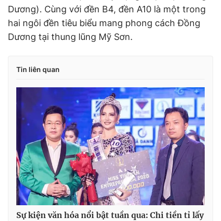
Dương). Cùng với đền B4, đền A10 là một trong
Giấy phép xuất bản số 110/GP - BTTTT cấp ngày 24.3.2020
© 2003-2026 Bản quyền thuộc về Báo Thanh Niên. Cấm sao
hai ngôi đền tiêu biểu mang phong cách Đồng
chép dưới mọi hình thức nếu không có sự chấp thuận bằng văn
Dương tại thung lũng Mỹ Sơn.
bản. Phát triển bởi ePi Technologies, JSC.
Tin liên quan
Sự kiện văn hóa nổi bật tuần qua: Chi tiền tỉ lấy