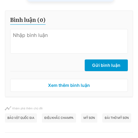
Bình luận (
0
)
Gửi bình luận
Xem thêm bình luận
Khám phá thêm chủ đề
BẢO VẬT QUỐC GIA
ĐIÊU KHẮC CHAMPA
MỸ SƠN
ĐÀI THỜ MỸ SƠN