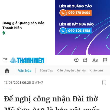
Bảng giá Quảng cáo Báo
Thanh Niên
Văn hóa
Sống đẹp
Câu chuyện văn hóa
Khảo cứu
X
QUẢNG CÁO
ĐẶT BÁO
12/08/2021 06:25 GMT+7
Thông tin tài khoản
Đề nghị công nhận Đài thờ
Đổi mật khẩu
Chuyên mục
Tin đã lưu