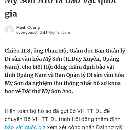
Mỹ Sơn A10 là bảo vật quốc
Chuyên mục khác
gia
Tin đã xem
Chào ngày mới
Tin 24h
Mạnh Cường
Đăng xuất
cuongbaochidhkh@gmail.com
Tin thị trường
Tin 360
Chiều 11.8, ông Phan Hộ, Giám đốc Ban Quản lý
Video
Magazine
Di sản văn hóa Mỹ Sơn (H.Duy Xuyên, Quảng
Nam), cho biết Hội đồng thẩm định bảo vật
tỉnh Quảng Nam và Ban Quản lý Di sản văn hóa
Sản phẩm khác
Mỹ Sơn đã nghiệm thu thống nhất hồ sơ khoa
Tiện ích
Bạn cần biết
học về Đài thờ Mỹ Sơn A10.
Thông tin tòa soạn
Liên hệ quảng cáo
Hiện toàn bộ hồ sơ đã gửi Sở VH-TT-DL để
chuyển Bộ VH-TT-DL trình Hội đồng thẩm định
bảo vật quốc gia
xem xét công nhận Đài thờ Mỹ