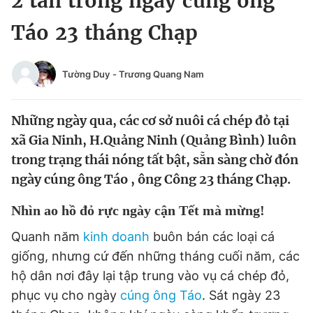
2 tấn trong ngày cúng ông
Chuyên mục khác
Táo 23 tháng Chạp
Tin đã xem
Chào ngày mới
Tin 24h
Đăng xuất
Tường Duy
-
Trương Quang Nam
Tin thị trường
Tin 360
Những ngày qua, các cơ sở nuôi cá chép đỏ tại
Video
Magazine
xã Gia Ninh, H.Quảng Ninh (Quảng Bình) luôn
trong trạng thái nóng tất bật, sẵn sàng chờ đón
ngày cúng ông Táo , ông Công 23 tháng Chạp.
Sản phẩm khác
Nhìn ao hồ đỏ rực ngày cận Tết mà mừng!
Tiện ích
Bạn cần biết
Quanh năm
kinh doanh
buôn bán các loại cá
Thông tin tòa soạn
giống, nhưng cứ đến những tháng cuối năm, các
Liên hệ quảng cáo
hộ dân nơi đây lại tập trung vào vụ cá chép đỏ,
phục vụ cho ngày
cúng ông Táo
. Sát ngày 23