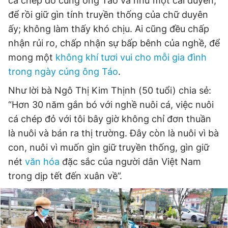
cá chép đỏ cúng ông Táo và như một cái duyên,
để rồi giữ gìn tính truyền thống của chữ duyên
ấy; không làm thấy khó chịu. Ai cũng đều chấp
nhận rủi ro, chấp nhận sự bấp bênh của nghề, để
mong một
không khí tươi vui cho mỗi gia đình
trong ngày cúng ông Táo
.
Như lời bà Ngô Thị Kim Thịnh (50 tuổi) chia sẻ:
“Hơn 30 năm gắn bó với nghề nuôi cá, việc nuôi
cá chép đỏ với tôi bây giờ không chỉ đơn thuần
là nuôi và bán ra thị trường. Đây còn là nuôi vì bà
con, nuôi vì muốn gìn giữ truyền thống, gìn giữ
nét
văn hóa
đặc sắc của người dân Việt Nam
trong dịp tết đến xuân về”.