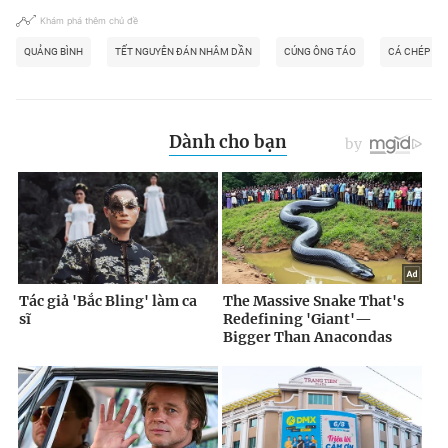
Khám phá thêm chủ đề
QUẢNG BÌNH
TẾT NGUYÊN ĐÁN NHÂM DẦN
CÚNG ÔNG TÁO
CÁ CHÉP ĐỎ