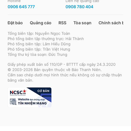
Hotline
Liên hệ quảng cáo
0906 645 777
0908 780 404
Đặt báo
Quảng cáo
RSS
Tòa soạn
Chính sách bảo
Tổng biên tập: Nguyễn Ngọc Toàn
Phó tổng biên tập thường trực: Hải Thành
Phó tổng biên tập: Lâm Hiếu Dũng
Phó tổng biên tập: Trần Việt Hưng
Tổng thư ký tòa soạn: Đức Trung
Giấy phép xuất bản số 110/GP - BTTTT cấp ngày 24.3.2020
© 2003-2026 Bản quyền thuộc về Báo Thanh Niên.
Cấm sao chép dưới mọi hình thức nếu không có sự chấp thuận
bằng văn bản.