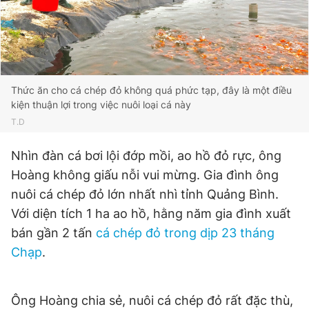
Giấy phép xuất bản số 110/GP - BTTTT cấp ngày 24.3.2020
© 2003-2026 Bản quyền thuộc về Báo Thanh Niên. Cấm sao
chép dưới mọi hình thức nếu không có sự chấp thuận bằng văn
bản. Phát triển bởi ePi Technologies, JSC.
Thức ăn cho cá chép đỏ không quá phức tạp, đây là một điều
kiện thuận lợi trong việc nuôi loại cá này
T.D
Nhìn đàn cá bơi lội đớp mồi, ao hồ đỏ rực, ông
Hoàng không giấu nỗi vui mừng. Gia đình ông
nuôi cá chép đỏ lớn nhất nhì tỉnh Quảng Bình.
Với diện tích 1 ha ao hồ, hằng năm gia đình xuất
bán gần 2 tấn
cá chép đỏ trong dịp 23 tháng
Chạp
.
Ông Hoàng chia sẻ, nuôi cá chép đỏ rất đặc thù,