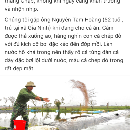
tháng Chạp, không khí ngày càng khẩn trương
và nhộn nhịp.
Chúng tôi gặp ông Nguyễn Tam Hoàng (52 tuổi,
Đọc Thanh Niên trên điện thoại
trú tại xã Gia Ninh) khi đang cho cá ăn. Cám
được thả xuống ao, hàng nghìn con cá chép đỏ
với đủ kích cỡ bơi đặc kéo đến đớp mồi. Làn
nước hồ khá trong nên thấy rõ cả từng đàn cá
Theo dõi báo trên
dày đặc bơi lội dưới nước, màu cá chép đỏ trong
rất đẹp mắt.
Hotline
Liên hệ quảng cáo
0906 645 777
0908 780 404
Đặt báo
Quảng cáo
RSS
Tòa soạn
Chính sách bảo
Tổng biên tập: Nguyễn Ngọc Toàn
Phó tổng biên tập thường trực: Hải Thành
Phó tổng biên tập: Lâm Hiếu Dũng
Phó tổng biên tập: Trần Việt Hưng
Tổng thư ký tòa soạn: Đức Trung