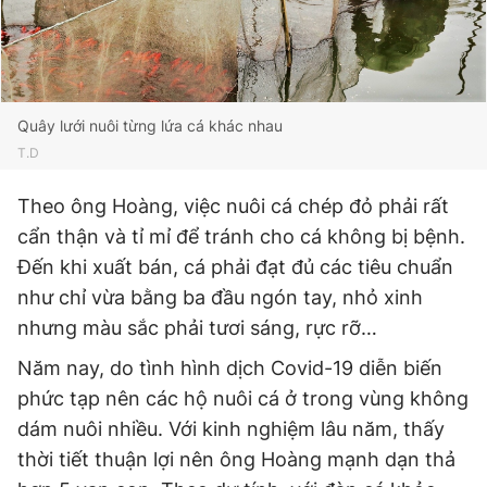
Quây lưới nuôi từng lứa cá khác nhau
T.D
Theo ông Hoàng, việc nuôi cá chép đỏ phải rất
cẩn thận và tỉ mỉ để tránh cho cá không bị bệnh.
Đến khi xuất bán, cá phải đạt đủ các tiêu chuẩn
như chỉ vừa bằng ba đầu ngón tay, nhỏ xinh
nhưng màu sắc phải tươi sáng, rực rỡ…
Năm nay, do tình hình dịch Covid-19 diễn biến
phức tạp nên các hộ nuôi cá ở trong vùng không
dám nuôi nhiều. Với kinh nghiệm lâu năm, thấy
thời tiết thuận lợi nên ông Hoàng mạnh dạn thả