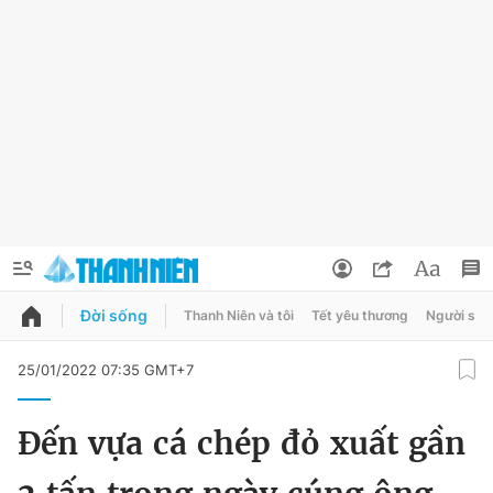
Đời sống
Thanh Niên và tôi
Tết yêu thương
Người sốn
QUẢNG CÁO
ĐẶT BÁO
25/01/2022 07:35 GMT+7
Thông tin tài khoản
Đến vựa cá chép đỏ xuất gần
Đổi mật khẩu
Chuyên mục
Tin đã lưu