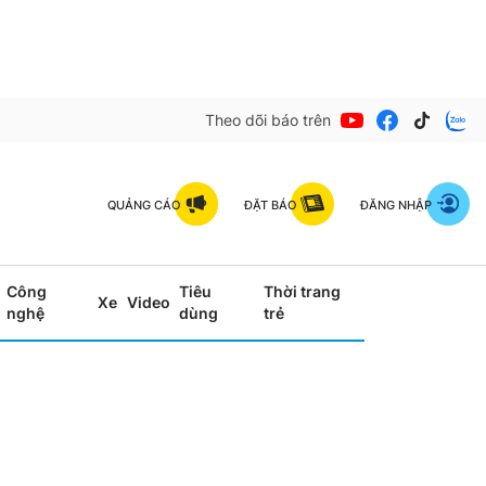
Theo dõi báo trên
QUẢNG CÁO
ĐẶT BÁO
ĐĂNG NHẬP
Công
Tiêu
Thời trang
Xe
Video
nghệ
dùng
trẻ