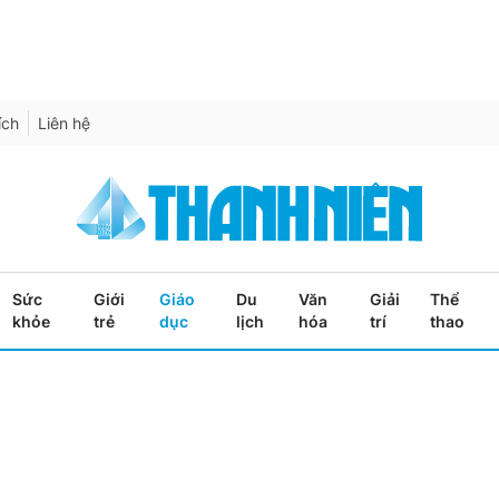
ích
Liên hệ
Sức
Giới
Giáo
Du
Văn
Giải
Thể
khỏe
trẻ
dục
lịch
hóa
trí
thao