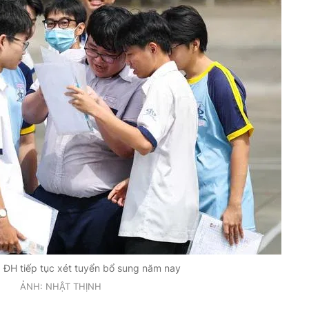
 ĐH tiếp tục xét tuyển bổ sung năm nay
ẢNH: NHẬT THỊNH