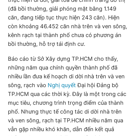
(đã bồi thường, giải phóng mặt bằng 1.149
căn, đang tiếp tục thực hiện 243 căn). Hiện
Đọc Thanh Niên trên điện thoại
còn khoảng 46.452 căn nhà trên và ven sông,
kênh rạch tại thành phố chưa có phương án
bồi thường, hỗ trợ tái định cư.
Theo dõi báo trên
Báo cáo từ Sở Xây dựng TP.HCM cho thấy,
những năm qua chính quyền thành phố đã
nhiều lần đưa kế hoạch di dời nhà trên và ven
Hotline
Liên hệ quảng cáo
0906 645 777
0908 780 404
sông, rạch vào
Nghị quyết
Đại hội Đảng bộ
TP.HCM qua các thời kỳ. Đây là một trong các
Đặt báo
Quảng cáo
RSS
Tòa soạn
Chính sách bảo
mục tiêu, chương trình trọng điểm của thành
Tổng biên tập: Nguyễn Ngọc Toàn
phố. Nhưng thực tế công tác di dời nhà trên
Phó tổng biên tập thường trực: Hải Thành
và ven sông, rạch tại TP.HCM nhiều năm qua
Phó tổng biên tập: Lâm Hiếu Dũng
Phó tổng biên tập: Trần Việt Hưng
vẫn gặp nhiều khó khăn, dẫn đến kết quả
Tổng thư ký tòa soạn: Đức Trung