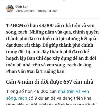
Chuyên mục khác
Đình Sơn
Tin đã xem
dinhsonthanhnien@gmail.com
Chào ngày mới
Tin 24h
Đăng xuất
TP.HCM có hơn 48.000 căn nhà trên và ven
Tin thị trường
Tin 360
sông, rạch. Những năm vừa qua, chính quyền
thành phố đã có nhiều nỗ lực nhưng kết quả
Video
Magazine
đạt được rất thấp. Để giúp thành phố chỉnh
trang đô thị, mới đây thành phố đã có kế
hoạch lập Ban Chỉ đạo xây dựng đề án di dời
Sản phẩm khác
toàn bộ nhà trên và ven sông, rạch do ông
Phan Văn Mãi là Trưởng ban.
Tiện ích
Bạn cần biết
Gần 4 năm di dời được 657 căn nhà
Thông tin tòa soạn
Liên hệ quảng cáo
Trong số hơn 48.000 căn
nhà trên và ven
sông, rạch
có 9 dự án đã và đang triển khai
thực hiện di dời, giải tỏa để chỉnh trang đô thị