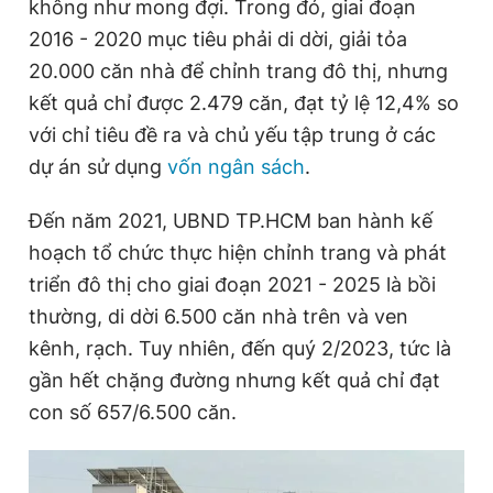
không như mong đợi. Trong đó, giai đoạn
Giấy phép xuất bản số 110/GP - BTTTT cấp ngày 24.3.2020
2016 - 2020 mục tiêu phải di dời, giải tỏa
© 2003-2026 Bản quyền thuộc về Báo Thanh Niên. Cấm sao
chép dưới mọi hình thức nếu không có sự chấp thuận bằng văn
20.000 căn nhà để chỉnh trang đô thị, nhưng
bản. Phát triển bởi ePi Technologies, JSC.
kết quả chỉ được 2.479 căn, đạt tỷ lệ 12,4% so
với chỉ tiêu đề ra và chủ yếu tập trung ở các
dự án sử dụng
vốn ngân sách
.
Đến năm 2021, UBND TP.HCM ban hành kế
hoạch tổ chức thực hiện chỉnh trang và phát
triển đô thị cho giai đoạn 2021 - 2025 là bồi
thường, di dời 6.500 căn nhà trên và ven
kênh, rạch. Tuy nhiên, đến quý 2/2023, tức là
gần hết chặng đường nhưng kết quả chỉ đạt
con số 657/6.500 căn.