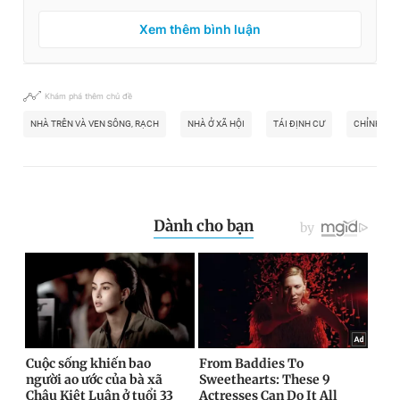
Xem thêm bình luận
Khám phá thêm chủ đề
NHÀ TRÊN VÀ VEN SÔNG, RẠCH
NHÀ Ở XÃ HỘI
TÁI ĐỊNH CƯ
CHỈNH TRA