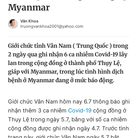
Myanmar
Chuyên mục khác
Tin đã xem
Chào ngày mới
Tin 24h
Văn Khoa
truongvankhoa2001@yahoo.com
Đăng xuất
Tin thị trường
Tin 360
Giới chức tỉnh Vân Nam ( Trung Quốc ) trong
2 ngày qua ghi nhận 6 ca nhiễm Covid-19 lây
Video
Magazine
lan trong cộng đồng ở thành phố Thụy Lệ,
giáp với Myanmar, trong lúc tình hình dịch
bệnh ở Myanmar đang ở mức báo động.
Sản phẩm khác
Tiện ích
Bạn cần biết
Giới chức Vân Nam hôm nay 6.7 thông báo ghi
nhận thêm 3 ca nhiễm
Covid-19
cộng đồng ở
Thông tin tòa soạn
Liên hệ quảng cáo
Thụy Lệ trong ngày 5.7, bằng với số ca nhiễm
cộng đồng được ghi nhận ngày 4.7. Trước tình
trạng này, giới chức Vân Nam ngày 5.7 bắt