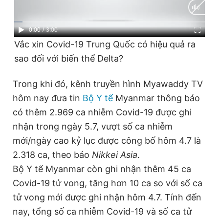
© 2003-2026 Bản quyền thuộc về Báo Thanh Niên. Cấm sao
chép dưới mọi hình thức nếu không có sự chấp thuận bằng văn
bản. Phát triển bởi ePi Technologies, JSC.
Current
0:00
/
Duration
3:00
Vắc xin Covid-19 Trung Quốc có hiệu quả ra
Time
sao đối với biến thể Delta?
Trong khi đó, kênh truyền hình Myawaddy TV
hôm nay đưa tin
Bộ Y tế
Myanmar thông báo
có thêm 2.969 ca nhiễm Covid-19 được ghi
nhận trong ngày 5.7, vượt số ca nhiễm
mới/ngày cao kỷ lục được công bố hôm 4.7 là
2.318 ca, theo báo
Nikkei Asia
.
Bộ Y tế Myanmar còn ghi nhận thêm 45 ca
Covid-19 tử vong, tăng hơn 10 ca so với số ca
tử vong mới được ghi nhận hôm 4.7. Tính đến
nay, tổng số ca nhiễm Covid-19 và số ca tử