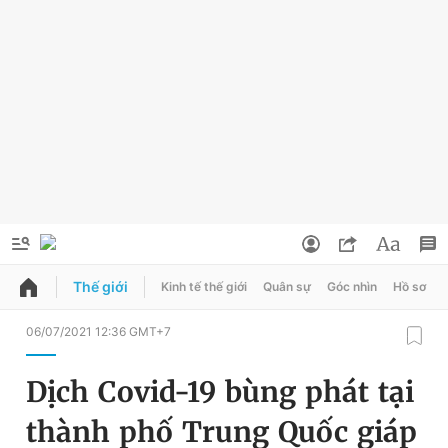
Thế giới
Kinh tế thế giới
Quân sự
Góc nhìn
Hồ sơ
QUẢNG CÁO
ĐẶT BÁO
06/07/2021 12:36 GMT+7
Thông tin tài khoản
Dịch Covid-19 bùng phát tại
Đổi mật khẩu
Chuyên mục
thành phố Trung Quốc giáp
Tin đã lưu