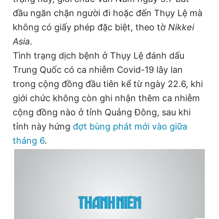
đầu ngăn chặn người đi hoặc đến Thụy Lệ mà
Đọc Thanh Niên trên điện thoại
không có giấy phép đặc biệt, theo tờ
Nikkei
Asia
.
Tình trạng dịch bệnh ở Thụy Lệ đánh dấu
Trung Quốc có ca nhiễm Covid-19 lây lan
Theo dõi báo trên
trong cộng đồng đầu tiên kể từ ngày 22.6, khi
giới chức không còn ghi nhận thêm ca nhiễm
Hotline
Liên hệ quảng cáo
cộng đồng nào ở tỉnh Quảng Đông, sau khi
0906 645 777
0908 780 404
tỉnh này hứng
đợt bùng phát mới vào giữa
tháng 6
.
Đặt báo
Quảng cáo
RSS
Tòa soạn
Chính sách bảo
Tổng biên tập: Nguyễn Ngọc Toàn
Phó tổng biên tập thường trực: Hải Thành
Phó tổng biên tập: Lâm Hiếu Dũng
Phó tổng biên tập: Trần Việt Hưng
Tổng thư ký tòa soạn: Đức Trung
Giấy phép xuất bản số 110/GP - BTTTT cấp ngày 24.3.2020