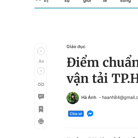
trị
sự
giới
tế
sống
Giáo dục
Điểm chuẩn
vận tải TP
Hà Ánh
- haanh84@gmail.
Chia sẻ