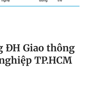
nghệ
dùng
trẻ
g ĐH Giao thông
 nghiệp TP.HCM