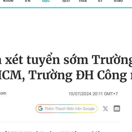
khỏe
trẻ
dục
lịch
hóa
trí
thao
 xét tuyển sớm Trườn
.HCM, Trường ĐH Công
com
10/07/2024 20:11 GMT+7