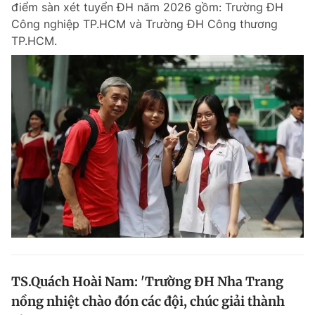
điểm sàn xét tuyển ĐH năm 2026 gồm: Trường ĐH
Chuyên mục khác
Công nghiệp TP.HCM và Trường ĐH Công thương
Tin đã xem
TP.HCM.
Chào ngày mới
Tin 24h
Đăng xuất
Tin thị trường
Tin 360
Video
Magazine
Sản phẩm khác
Tiện ích
Bạn cần biết
Thông tin tòa soạn
Liên hệ quảng cáo
TS.Quách Hoài Nam: 'Trường ĐH Nha Trang
nồng nhiệt chào đón các đội, chúc giải thành