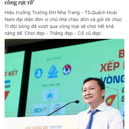
công rực rỡ’
Hiệu trưởng Trường ĐH Nha Trang - TS.Quách Hoài
Nam đại diện đơn vị chủ nhà chào đón và gửi lời chúc
Đọc Thanh Niên trên điện thoại
11 đội bóng đã vượt qua vòng loại sẽ chơi hết khả
năng để 'Chơi đẹp - Thắng đẹp - Cổ vũ đẹp'.
Theo dõi báo trên
Hotline
Liên hệ quảng cáo
0906 645 777
0908 780 404
Đặt báo
Quảng cáo
RSS
Tòa soạn
Chính sách bảo m
Tổng biên tập: Nguyễn Ngọc Toàn
Phó tổng biên tập thường trực: Hải Thành
Phó tổng biên tập: Lâm Hiếu Dũng
Phó tổng biên tập: Trần Việt Hưng
Tổng thư ký tòa soạn: Đức Trung