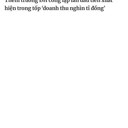
Thêm trường ĐH công lập lần đầu tiên xuất
hiện trong tốp ‘doanh thu nghìn tỉ đồng’
Nhiều trường ĐH đã công khai doanh thu hợp pháp
trong năm 2023. Đáng chú ý có sự xuất hiện một số
trường ĐH công lập lần đầu tiên có tên trong tốp
trường ĐH doanh thu nghìn tỉ đồng.