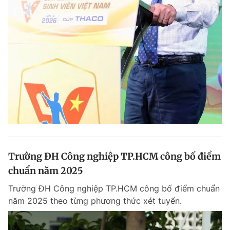
Giấy phép xuất bản số 110/GP - BTTTT cấp ngày 24.3.2020
© 2003-2026 Bản quyền thuộc về Báo Thanh Niên. Cấm sao chép
dưới mọi hình thức nếu không có sự chấp thuận bằng văn bản.
Phát triển bởi ePi Technologies, JSC.
Trường ĐH Công nghiệp TP.HCM công bố điểm
chuẩn năm 2025
Trường ĐH Công nghiệp TP.HCM công bố điểm chuẩn
năm 2025 theo từng phương thức xét tuyển.