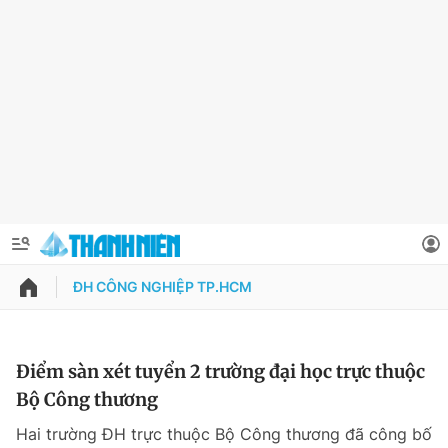
ĐH CÔNG NGHIỆP TP.HCM
QUẢNG CÁO
ĐẶT BÁO
Thông tin tài khoản
Điểm sàn xét tuyển 2 trường đại học trực thuộc
Bộ Công thương
Đổi mật khẩu
Chuyên mục
Hai trường ĐH trực thuộc Bộ Công thương đã công bố
Tin đã lưu