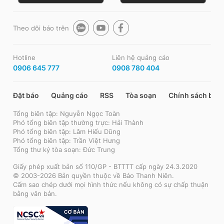
Theo dõi báo trên
Hotline
Liên hệ quảng cáo
0906 645 777
0908 780 404
Đặt báo
Quảng cáo
RSS
Tòa soạn
Chính sách bảo
Tổng biên tập: Nguyễn Ngọc Toàn
Phó tổng biên tập thường trực: Hải Thành
Phó tổng biên tập: Lâm Hiếu Dũng
Phó tổng biên tập: Trần Việt Hưng
Tổng thư ký tòa soạn: Đức Trung
Giấy phép xuất bản số 110/GP - BTTTT cấp ngày 24.3.2020
© 2003-2026 Bản quyền thuộc về Báo Thanh Niên.
Cấm sao chép dưới mọi hình thức nếu không có sự chấp thuận
bằng văn bản.