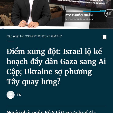
Chuyên mục khác
Tin đã xem
Chào ngày mới
Tin 24h
Đăng xuất
Tin thị trường
Tin 360
Current
0:19
/
Duration
20:59
Cập nhật lúc 23:47 01/11/2023 GMT+7
Time
Video
Magazine
Điểm xung đột: Israel lộ kế
hoạch đẩy dân Gaza sang Ai
Sản phẩm khác
Cập; Ukraine sợ phương
Tiện ích
Bạn cần biết
Tây quay lưng?
Thông tin tòa soạn
Liên hệ quảng cáo
TN
Người phát ngôn Bộ Y tế Gaza Ashraf Al-