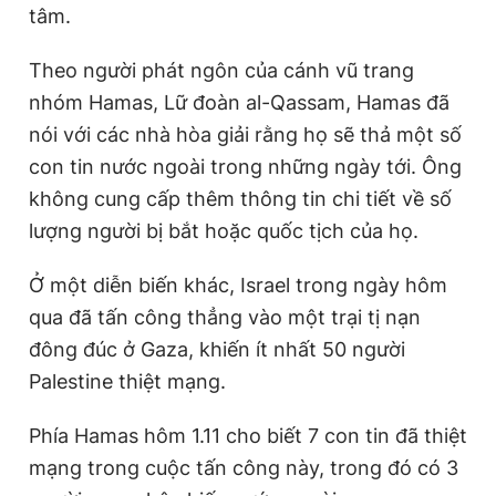
tâm.
Giấy phép xuất bản số 110/GP - BTTTT cấp ngày 24.3.2020
© 2003-2026 Bản quyền thuộc về Báo Thanh Niên. Cấm sao
chép dưới mọi hình thức nếu không có sự chấp thuận bằng văn
Theo người phát ngôn của cánh vũ trang
bản. Phát triển bởi ePi Technologies, JSC.
nhóm Hamas, Lữ đoàn al-Qassam, Hamas đã
nói với các nhà hòa giải rằng họ sẽ thả một số
con tin nước ngoài trong những ngày tới. Ông
không cung cấp thêm thông tin chi tiết về số
lượng người bị bắt hoặc quốc tịch của họ.
Ở một diễn biến khác, Israel trong ngày hôm
qua đã tấn công thẳng vào một trại tị nạn
đông đúc ở Gaza, khiến ít nhất 50 người
Palestine thiệt mạng.
Phía Hamas hôm 1.11 cho biết 7 con tin đã thiệt
mạng trong cuộc tấn công này, trong đó có 3