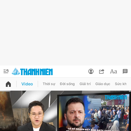
Video
Thời sự
Đời sống
Giải trí
Giáo dục
Sức khỏe
QUẢNG CÁO
ĐẶT BÁO
Thông tin tài khoản
Đổi mật khẩu
Chuyên mục
Tin đã lưu