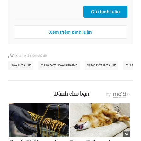
Gửi bình luận
Xem thêm bình luận
Khám phá thêm chủ đề
NGA UKRAINE
XUNG ĐỘT NGA-UKRAINE
XUNG ĐỘT UKRAINE
TIN TỨC 