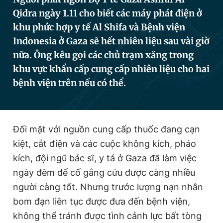
Qidra ngày 1.11 cho biết các máy phát điện ở
khu phức hợp y tế Al Shifa và Bệnh viện
Đọc Thanh Niên trên điện thoại
Indonesia ở Gaza sẽ hết nhiên liệu sau vài giờ
nữa. Ông kêu gọi các chủ trạm xăng trong
khu vực khẩn cấp cung cấp nhiên liệu cho hai
bệnh viện trên nếu có thể.
Theo dõi báo trên
Hotline
Liên hệ quảng cáo
Đối mặt với nguồn cung cấp thuốc đang cạn
0906 645 777
0908 780 404
kiệt, cắt điện và các cuộc không kích, pháo
kích, đội ngũ bác sĩ, y tá ở Gaza đã làm việc
Đặt báo
Quảng cáo
RSS
Tòa soạn
Chính sách bảo
ngày đêm để cố gắng cứu được càng nhiều
Tổng biên tập: Nguyễn Ngọc Toàn
người càng tốt. Nhưng trước lượng nạn nhân
Phó tổng biên tập thường trực: Hải Thành
Phó tổng biên tập: Lâm Hiếu Dũng
bom đạn liên tục được đưa đến bệnh viện,
Phó tổng biên tập: Trần Việt Hưng
không thể tránh được tình cảnh lực bất tòng
Tổng thư ký tòa soạn: Đức Trung