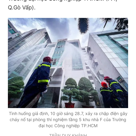
Giấy phép xuất bản số 110/GP - BTTTT cấp ngày 24.3.2020
i
Q.Gò Vấp).
© 2003-2026 Bản quyền thuộc về Báo Thanh Niên. Cấm sao
m
chép dưới mọi hình thức nếu không có sự chấp thuận bằng văn
bản. Phát triển bởi ePi Technologies, JSC.
e
Tình huống giả định, 10 giờ sáng 28.7, xảy ra chập điện gây
cháy nổ tại phòng thí nghiệm tầng 5 khu nhà F của Trường
đại học Công nghiệp TP.HCM
TRẦN DUY KHÁNH