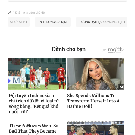
Khám phá thêm chủ đề
CHỮA CHÁY
TÌNH HUỐNG GIẢ ĐỊNH
TRƯỜNG ĐẠI HỌC CÔNG NGHIỆP TP.HCM