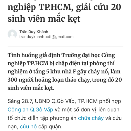
nghiệp TP.HCM, giải cứu 20
Chuyên mục khác
Tin đã xem
sinh viên mắc kẹt
Chào ngày mới
Tin 24h
Đăng xuất
Trần Duy Khánh
tranduykhanhbctt@gmail.com
Tin thị trường
Tin 360
Tình huống giả định Trường đại học Công
Video
Magazine
nghiệp TP.HCM bị chập điện tại phòng thí
nghiệm ở tầng 5 khu nhà F gây cháy nổ, làm
Sản phẩm khác
300 người hoảng loạn tháo chạy, trong đó 20
sinh viên mắc kẹt.
Tiện ích
Bạn cần biết
Sáng 28.7, UBND Q.Gò Vấp, TP.HCM phối hợp
Thông tin tòa soạn
Liên hệ quảng cáo
Công an Q.Gò Vấp
và một số đơn vị liên quan
tổ chức diễn tập phương án
chữa cháy
và cứu
nạn,
cứu hộ
cấp quận.