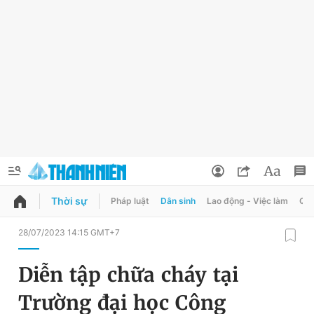
Thời sự
Pháp luật
Dân sinh
Lao động - Việc làm
Quy
QUẢNG CÁO
ĐẶT BÁO
28/07/2023 14:15 GMT+7
Thông tin tài khoản
Diễn tập chữa cháy tại
Đổi mật khẩu
Chuyên mục
Trường đại học Công
Tin đã lưu