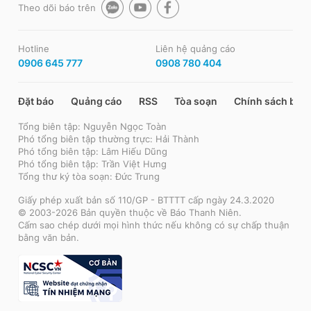
Theo dõi báo trên
Hotline
Liên hệ quảng cáo
0906 645 777
0908 780 404
Đặt báo
Quảng cáo
RSS
Tòa soạn
Chính sách bảo
Tổng biên tập: Nguyễn Ngọc Toàn
Phó tổng biên tập thường trực: Hải Thành
Phó tổng biên tập: Lâm Hiếu Dũng
Phó tổng biên tập: Trần Việt Hưng
Tổng thư ký tòa soạn: Đức Trung
Giấy phép xuất bản số 110/GP - BTTTT cấp ngày 24.3.2020
© 2003-2026 Bản quyền thuộc về Báo Thanh Niên.
Cấm sao chép dưới mọi hình thức nếu không có sự chấp thuận
bằng văn bản.