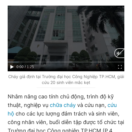
Đọc Thanh Niên trên điện thoại
Theo dõi báo trên
C
0:00
/
D
1:25
Hotline
Liên hệ quảng cáo
u
u
Cháy giả định tại Trường đại học Công Nghiệp TP.HCM, giải
0906 645 777
0908 780 404
cứu 20 sinh viên mắc kẹt
r
r
r
a
Đặt báo
Quảng cáo
RSS
Tòa soạn
Chính sách bảo
Nhằm nâng cao tính chủ động, trình độ kỹ
e
t
thuật, nghiệp vụ
chữa cháy
và cứu nạn,
cứu
Tổng biên tập: Nguyễn Ngọc Toàn
n
i
Phó tổng biên tập thường trực: Hải Thành
hộ
cho các lực lượng đảm trách và sinh viên,
Phó tổng biên tập: Lâm Hiếu Dũng
t
o
công nhân viên, buổi diễn tập được tổ chức tại
Phó tổng biên tập: Trần Việt Hưng
Tổng thư ký tòa soạn: Đức Trung
T
n
Trường đại học Công nghiệp TP.HCM (P.4,