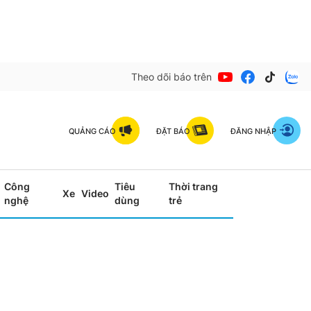
Theo dõi báo trên
QUẢNG CÁO
ĐẶT BÁO
ĐĂNG NHẬP
Công
Tiêu
Thời trang
Xe
Video
nghệ
dùng
trẻ