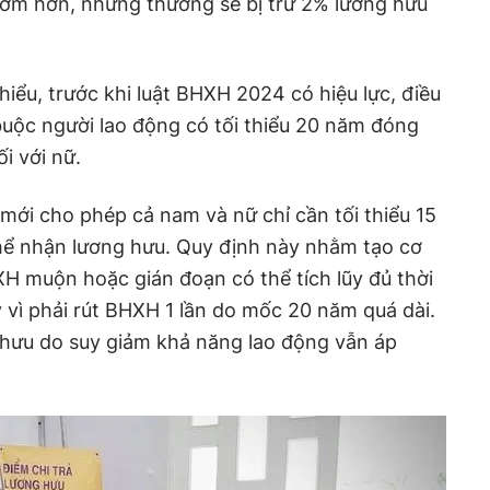
sớm hơn, nhưng thường sẽ bị trừ 2% lương hưu
iểu, trước khi luật BHXH 2024 có hiệu lực, điều
uộc người lao động có tối thiểu 20 năm đóng
i với nữ.
 mới cho phép cả nam và nữ chỉ cần tối thiểu 15
ể nhận lương hưu. Quy định này nhằm tạo cơ
H muộn hoặc gián đoạn có thể tích lũy đủ thời
 vì phải rút BHXH 1 lần do mốc 20 năm quá dài.
 hưu do suy giảm khả năng lao động vẫn áp