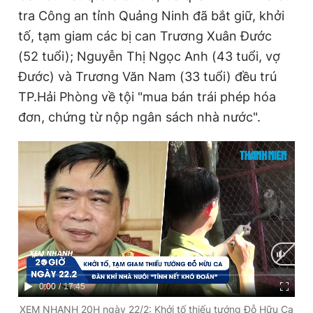
tra Công an tỉnh Quảng Ninh đã bắt giữ, khởi
tố, tạm giam các bị can Trương Xuân Đước
(52 tuổi); Nguyễn Thị Ngọc Anh (43 tuổi, vợ
Đước) và Trương Văn Nam (33 tuổi) đều trú
TP.Hải Phòng về tội "mua bán trái phép hóa
đơn, chứng từ nộp ngân sách nhà nước".
C
0:00
/
D
17:45
u
u
XEM NHANH 20H ngày 22/2: Khởi tố thiếu tướng Đỗ Hữu Ca