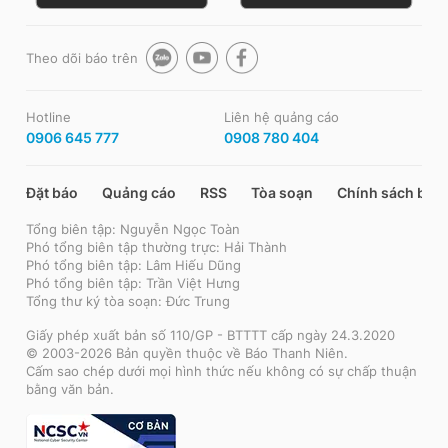
Theo dõi báo trên
Hotline
Liên hệ quảng cáo
0906 645 777
0908 780 404
Đặt báo
Quảng cáo
RSS
Tòa soạn
Chính sách bảo
Tổng biên tập: Nguyễn Ngọc Toàn
Phó tổng biên tập thường trực: Hải Thành
Phó tổng biên tập: Lâm Hiếu Dũng
Phó tổng biên tập: Trần Việt Hưng
Tổng thư ký tòa soạn: Đức Trung
Giấy phép xuất bản số 110/GP - BTTTT cấp ngày 24.3.2020
© 2003-2026 Bản quyền thuộc về Báo Thanh Niên.
Cấm sao chép dưới mọi hình thức nếu không có sự chấp thuận
bằng văn bản.