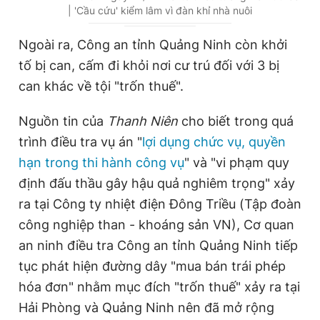
| 'Cầu cứu' kiểm lâm vì đàn khỉ nhà nuôi
r
r
r
a
Ngoài ra, Công an tỉnh Quảng Ninh còn khởi
e
t
tố bị can, cấm đi khỏi nơi cư trú đối với 3 bị
n
i
can khác về tội "trốn thuế".
t
o
Nguồn tin của
Thanh Niên
cho biết trong quá
T
n
trình điều tra vụ án "
lợi dụng chức vụ, quyền
i
hạn trong thi hành công vụ
" và "vi phạm quy
m
định đấu thầu gây hậu quả nghiêm trọng" xảy
e
ra tại Công ty nhiệt điện Đông Triều (Tập đoàn
công nghiệp than - khoáng sản VN), Cơ quan
an ninh điều tra Công an tỉnh Quảng Ninh tiếp
tục phát hiện đường dây "mua bán trái phép
hóa đơn" nhằm mục đích "trốn thuế" xảy ra tại
Hải Phòng và Quảng Ninh nên đã mở rộng