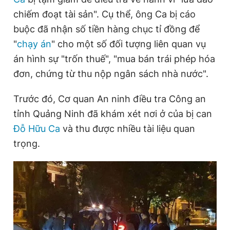
chiếm đoạt tài sản". Cụ thể, ông Ca bị cáo
buộc đã nhận số tiền hàng chục tỉ đồng để
Đọc Thanh Niên trên điện thoại
"
chạy án
" cho một số đối tượng liên quan vụ
án hình sự "trốn thuế", "mua bán trái phép hóa
đơn, chứng từ thu nộp ngân sách nhà nước".
Trước đó, Cơ quan An ninh điều tra Công an
Theo dõi báo trên
tỉnh Quảng Ninh đã khám xét nơi ở của bị can
Đỗ Hữu Ca
và thu được nhiều tài liệu quan
Hotline
Liên hệ quảng cáo
0906 645 777
0908 780 404
trọng.
Đặt báo
Quảng cáo
RSS
Tòa soạn
Chính sách bảo
Tổng biên tập: Nguyễn Ngọc Toàn
Phó tổng biên tập thường trực: Hải Thành
Phó tổng biên tập: Lâm Hiếu Dũng
Phó tổng biên tập: Trần Việt Hưng
Tổng thư ký tòa soạn: Đức Trung