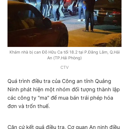
Giấy phép xuất bản số 110/GP - BTTTT cấp ngày 24.3.2020
© 2003-2026 Bản quyền thuộc về Báo Thanh Niên. Cấm sao
chép dưới mọi hình thức nếu không có sự chấp thuận bằng văn
bản. Phát triển bởi ePi Technologies, JSC.
Khám nhà bị can Đỗ Hữu Ca tối 18.2 tại P.Đằng Lâm, Q.Hải
An (TP.Hải Phòng)
CTV
Quá trình điều tra của Công an tỉnh Quảng
Ninh phát hiện một nhóm đối tượng thành lập
các công ty "ma" để mua bán trái phép hóa
đơn và trốn thuế.
Căn cứ kết quả điều tra, Cơ quan An ninh điều