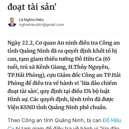
đoạt tài sản'
Chuyên mục khác
Tin đã xem
Chào ngày mới
Tin 24h
Lã Nghĩa Hiếu
nghiahieubtn@gmail.com
Đăng xuất
Tin thị trường
Tin 360
Ngày 22.2, Cơ quan An ninh điều tra Công an
tỉnh Quảng Ninh đã ra quyết định khởi tố bị
Video
Magazine
can, tạm giam thiếu tướng Đỗ Hữu Ca (65
tuổi, trú xã Kênh Giang, H.Thủy Nguyên,
TP.Hải Phòng), cựu Giám đốc Công an TP.Hải
Sản phẩm khác
Phòng để điều tra về hành vi 'lừa đảo chiếm
Tiện ích
Bạn cần biết
đoạt tài sản', quy định tại điều 174 bộ luật
Hình sự. Các quyết định, lệnh trên đã được
Thông tin tòa soạn
Liên hệ quảng cáo
Viện KSND tỉnh Quảng Ninh phê chuẩn.
Theo Công an tỉnh Quảng Ninh, bị can
Đỗ Hữu
Ca
bị tạm giam để điều tra về hành vi "lừa đảo