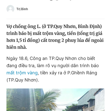
Chuyên mục khác
Trị Bình
Tin đã xem
Chào ngày mới
Tin 24h
Đăng xuất
Vợ chồng ông L. (ở TP.Quy Nhơn, Bình Định)
Tin thị trường
Tin 360
trình báo bị mất trộm vàng, tiền (tổng trị giá
hơn 1,5 tỉ đồng) cất trong 2 phuy lúa để ngoài
hiên nhà.
Video
Magazine
Ngày 18.6, Công an TP.Quy Nhơn cho biết
đang điều tra, làm rõ vụ người dân trình báo
Sản phẩm khác
mất trộm vàng
, tiền xảy ra ở P.Ghềnh Ráng
Tiện ích
Bạn cần biết
(TP.Quy Nhơn).
Thông tin tòa soạn
Liên hệ quảng cáo