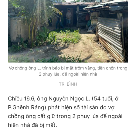
Đọc Thanh Niên trên điện thoại
Theo dõi báo trên
Vợ chồng ông L. trình báo bị mất trộm vàng, tiền chôn trong
2 phuy lúa, để ngoài hiên nhà
Hotline
Liên hệ quảng cáo
0906 645 777
0908 780 404
TRỊ BÌNH
Chiều 16.6, ông Nguyễn Ngọc L. (54 tuổi, ở
Đặt báo
Quảng cáo
RSS
Tòa soạn
Chính sách bảo
P.Ghềnh Ráng) phát hiện số tài sản do vợ
Tổng biên tập: Nguyễn Ngọc Toàn
Phó tổng biên tập thường trực: Hải Thành
chồng ông cất giữ trong 2 phuy lúa để ngoài
Phó tổng biên tập: Lâm Hiếu Dũng
hiên nhà đã bị mất.
Phó tổng biên tập: Trần Việt Hưng
Tổng thư ký tòa soạn: Đức Trung