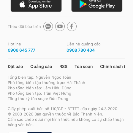
Theo dõi báo trên
Hotline
Liên hệ quảng cáo
0906 645 777
0908 780 404
Đặt báo
Quảng cáo
RSS
Tòa soạn
Chính sách bảo
Tổng biên tập: Nguyễn Ngọc Toàn
Phó tổng biên tập thường trực: Hải Thành
Phó tổng biên tập: Lâm Hiếu Dũng
Phó tổng biên tập: Trần Việt Hưng
Tổng thư ký tòa soạn: Đức Trung
Giấy phép xuất bản số 110/GP - BTTTT cấp ngày 24.3.2020
© 2003-2026 Bản quyền thuộc về Báo Thanh Niên.
Cấm sao chép dưới mọi hình thức nếu không có sự chấp thuận
bằng văn bản.