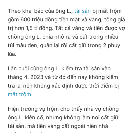
Giấy phép xuất bản số 110/GP - BTTTT cấp ngày 24.3.2020
Theo khai báo của ông L.,
tài sản
bị mất trộm
© 2003-2026 Bản quyền thuộc về Báo Thanh Niên. Cấm sao
chép dưới mọi hình thức nếu không có sự chấp thuận bằng văn
gồm 600 triệu đồng tiền mặt và vàng, tổng giá
bản. Phát triển bởi ePi Technologies, JSC.
trị hơn 1,5 tỉ đồng. Tất cả vàng và tiền được vợ
chồng ông L. chia nhỏ ra và cất trong nhiều
túi màu đen, quấn lại rồi cất giữ trong 2 phuy
lúa.
Lần cuối cùng ông L. kiểm tra tài sản vào
tháng 4. 2023 và từ đó đến nay không kiểm
tra lại nên không xác định được thời điểm bị
mất trộm
.
Hiện trường vụ trộm cho thấy nhà vợ chồng
ông L. kiên cố, nhưng không làm nơi cất giữ
tài sản, mà tiền vàng cất ngoài hiên nhà