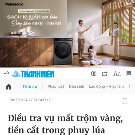
Thời sự
Pháp luật
Dân sinh
Lao động - Việc làm
Quy
QUẢNG CÁO
ĐẶT BÁO
18/06/2024 12:51 GMT+7
Thông tin tài khoản
Điều tra vụ mất trộm vàng,
Đổi mật khẩu
Chuyên mục
tiền cất trong phuy lúa
Tin đã lưu