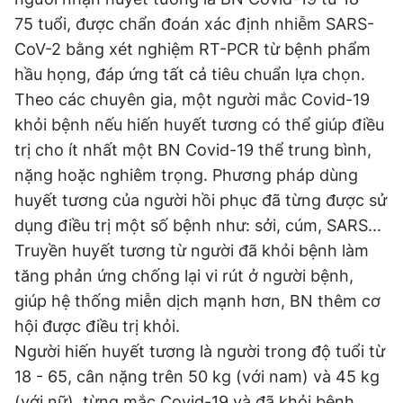
75 tuổi, được chẩn đoán xác định nhiễm SARS-
CoV-2 bằng xét nghiệm RT-PCR từ bệnh phẩm
hầu họng, đáp ứng tất cả tiêu chuẩn lựa chọn.
Theo các chuyên gia, một người mắc Covid-19
khỏi bệnh nếu hiến huyết tương có thể giúp điều
trị cho ít nhất một BN Covid-19 thể trung bình,
nặng hoặc nghiêm trọng. Phương pháp dùng
huyết tương của người hồi phục đã từng được sử
dụng điều trị một số bệnh như: sởi, cúm, SARS...
Truyền huyết tương từ người đã khỏi bệnh làm
tăng phản ứng chống lại vi rút ở người bệnh,
giúp hệ thống miễn dịch mạnh hơn, BN thêm cơ
hội được điều trị khỏi.
Người hiến huyết tương là người trong độ tuổi từ
18 - 65, cân nặng trên 50 kg (với nam) và 45 kg
(với nữ), từng mắc Covid-19 và đã khỏi bệnh,