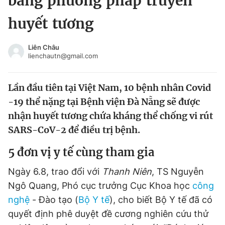
bằng phương pháp truyền
Chuyên mục khác
huyết tương
Tin đã xem
Chào ngày mới
Tin 24h
Liên Châu
Đăng xuất
lienchautn@gmail.com
Tin thị trường
Tin 360
Lần đầu tiên tại Việt Nam, 10 bệnh nhân Covid
Video
Magazine
-19 thể nặng tại Bệnh viện Đà Nẵng sẽ được
nhận huyết tương chứa kháng thể chống vi rút
SARS-CoV-2 để điều trị bệnh.
Sản phẩm khác
5 đơn vị y tế cùng tham gia
Tiện ích
Bạn cần biết
Ngày 6.8, trao đổi với
Thanh Niên
, TS Nguyễn
Thông tin tòa soạn
Liên hệ quảng cáo
Ngô Quang, Phó cục trưởng Cục Khoa học
công
nghệ
- Đào tạo (
Bộ Y tế
), cho biết Bộ Y tế đã có
quyết định phê duyệt đề cương nghiên cứu thử