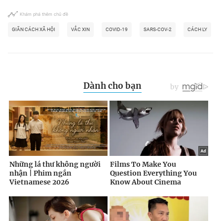
Khám phá thêm chủ đề
GIÃN CÁCH XÃ HỘI
VẮC XIN
COVID-19
SARS-COV-2
CÁCH LY