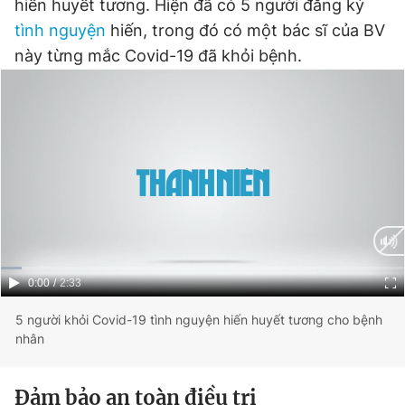
hiến huyết tương. Hiện đã có 5 người đăng ký
Giấy phép xuất bản số 110/GP - BTTTT cấp ngày 24.3.2020
tình nguyện
hiến, trong đó có một bác sĩ của BV
© 2003-2026 Bản quyền thuộc về Báo Thanh Niên. Cấm sao
chép dưới mọi hình thức nếu không có sự chấp thuận bằng văn
này từng mắc Covid-19 đã khỏi bệnh.
bản. Phát triển bởi ePi Technologies, JSC.
Current
0:00
/
Duration
2:33
Time
5 người khỏi Covid-19 tình nguyện hiến huyết tương cho bệnh
nhân
Đảm bảo an toàn điều trị