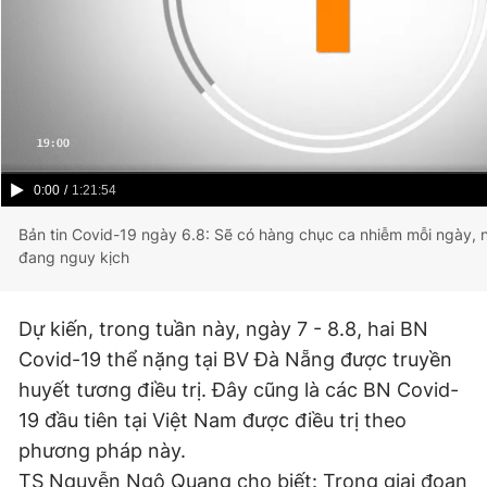
Current
0:00
/
Duration
1:21:54
Time
Bản tin Covid-19 ngày 6.8: Sẽ có hàng chục ca nhiễm mỗi ngày, 
đang nguy kịch
Dự kiến, trong tuần này, ngày 7 - 8.8, hai BN
Covid-19 thể nặng tại BV Đà Nẵng được truyền
huyết tương điều trị. Đây cũng là các BN Covid-
19 đầu tiên tại Việt Nam được điều trị theo
phương pháp này.
TS Nguyễn Ngô Quang cho biết: Trong giai đoạn