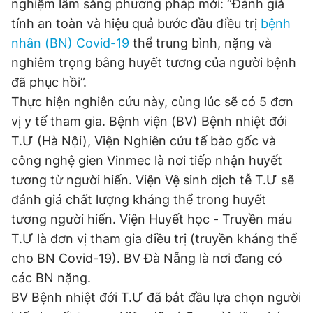
nghiệm lâm sàng phương pháp mới: “Đánh giá
tính an toàn và hiệu quả bước đầu điều trị
bệnh
nhân (BN) Covid-19
thể trung bình, nặng và
Đọc Thanh Niên trên điện thoại
nghiêm trọng bằng huyết tương của người bệnh
đã phục hồi”.
Thực hiện nghiên cứu này, cùng lúc sẽ có 5 đơn
vị y tế tham gia. Bệnh viện (BV) Bệnh nhiệt đới
Theo dõi báo trên
T.Ư (Hà Nội), Viện Nghiên cứu tế bào gốc và
công nghệ gien Vinmec là nơi tiếp nhận huyết
Hotline
Liên hệ quảng cáo
tương từ người hiến. Viện Vệ sinh dịch tễ T.Ư sẽ
0906 645 777
0908 780 404
đánh giá chất lượng kháng thể trong huyết
tương người hiến. Viện Huyết học - Truyền máu
Đặt báo
Quảng cáo
RSS
Tòa soạn
Chính sách bảo
T.Ư là đơn vị tham gia điều trị (truyền kháng thể
Tổng biên tập: Nguyễn Ngọc Toàn
cho BN Covid-19). BV Đà Nẵng là nơi đang có
Phó tổng biên tập thường trực: Hải Thành
các BN nặng.
Phó tổng biên tập: Lâm Hiếu Dũng
Phó tổng biên tập: Trần Việt Hưng
BV Bệnh nhiệt đới T.Ư đã bắt đầu lựa chọn người
Tổng thư ký tòa soạn: Đức Trung