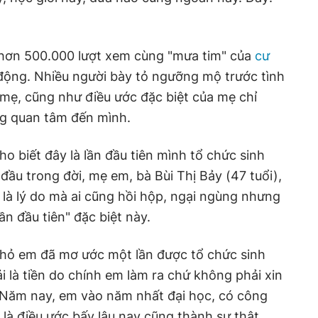
hơn 500.000 lượt xem cùng "mưa tim" của
cư
động. Nhiều người bày tỏ ngưỡng mộ trước tình
mẹ, cũng như điều ước đặc biệt của mẹ chỉ
g quan tâm đến mình.
o biết đây là lần đầu tiên mình tổ chức sinh
đầu trong đời, mẹ em, bà Bùi Thị Bảy (47 tuổi),
 là lý do mà ai cũng hồi hộp, ngại ngùng nhưng
n đầu tiên" đặc biệt này.
 nhỏ em đã mơ ước một lần được tổ chức sinh
 là tiền do chính em làm ra chứ không phải xin
 Năm nay, em vào năm nhất đại học, có công
 là điều ước bấy lâu nay cũng thành sự thật.