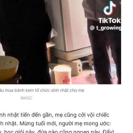
đầu mua bánh kem tổ chức sinh nhật cho mẹ
NVCC
h nhật tiến đến gần, mẹ cũng cởi vội chiếc
nh nhật. Mừng tuổi mới, người mẹ mong ước:
, học giỏi này, đứa nào cũng ngoan này. Đấy!