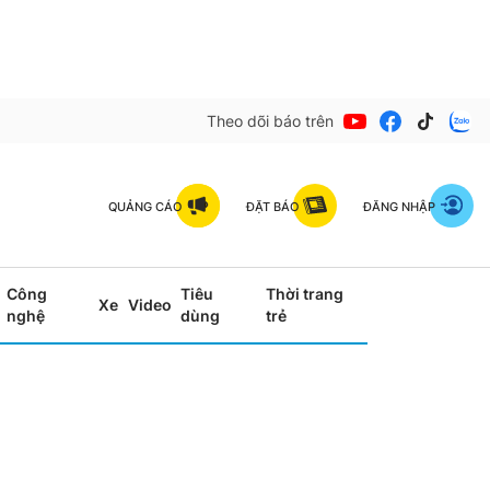
Theo dõi báo trên
QUẢNG CÁO
ĐẶT BÁO
ĐĂNG NHẬP
Công
Tiêu
Thời trang
Xe
Video
nghệ
dùng
trẻ