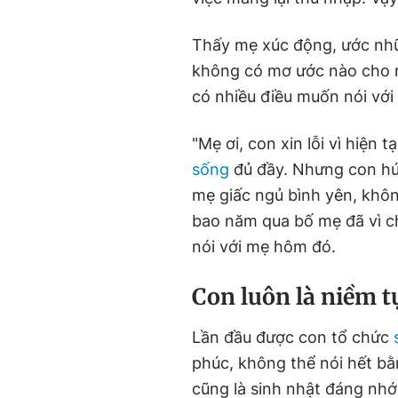
Thấy mẹ xúc động, ước nhữ
không có mơ ước nào cho r
có nhiều điều muốn nói với
"Mẹ ơi, con xin lỗi vì hiện
sống
đủ đầy. Nhưng con hứa
mẹ giấc ngủ bình yên, khô
bao năm qua bố mẹ đã vì ch
nói với mẹ hôm đó.
C
on luôn là niềm 
Lần đầu được con tổ chức
phúc, không thể nói hết bằn
cũng là sinh nhật đáng nhớ