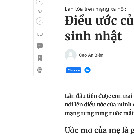
Lan tỏa trên mạng xã hội:
Điều ước củ
sinh nhật
Cao An Biên
Chia sẻ
Lần đầu tiên được con trai
nói lên điều ước của mình
mạng rưng rưng nước mắ
Ư
ớc mơ của mẹ là 