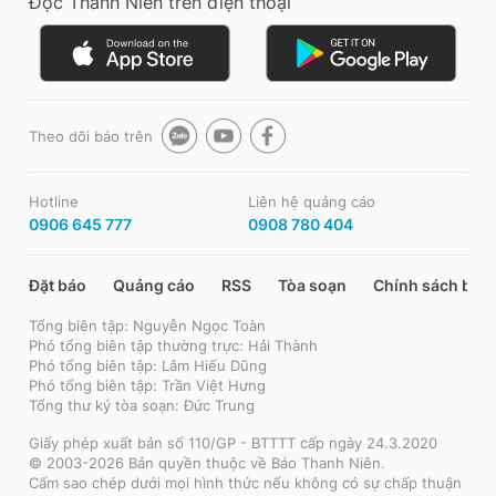
Đọc Thanh Niên trên điện thoại
Theo dõi báo trên
Hotline
Liên hệ quảng cáo
0906 645 777
0908 780 404
Đặt báo
Quảng cáo
RSS
Tòa soạn
Chính sách bảo
Tổng biên tập: Nguyễn Ngọc Toàn
Phó tổng biên tập thường trực: Hải Thành
Phó tổng biên tập: Lâm Hiếu Dũng
Phó tổng biên tập: Trần Việt Hưng
Tổng thư ký tòa soạn: Đức Trung
Giấy phép xuất bản số 110/GP - BTTTT cấp ngày 24.3.2020
© 2003-2026 Bản quyền thuộc về Báo Thanh Niên.
Cấm sao chép dưới mọi hình thức nếu không có sự chấp thuận