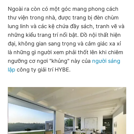
Giấy phép xuất bản số 110/GP - BTTTT cấp ngày 24.3.2020
Ngoài ra còn có một góc mang phong cách
© 2003-2026 Bản quyền thuộc về Báo Thanh Niên. Cấm sao
chép dưới mọi hình thức nếu không có sự chấp thuận bằng văn
thư viện trong nhà, được trang bị đèn chùm
bản. Phát triển bởi ePi Technologies, JSC.
lung linh và các kệ chứa đầy sách, tranh vẽ và
những kiểu trang trí nổi bật. Đồ nội thất hiện
đại, không gian sang trọng và cảm giác xa xỉ
là những gì người xem phải thốt lên khi chiêm
ngưỡng cơ ngơi "khủng" này của
người sáng
lập
công ty giải trí HYBE.