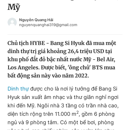
Mỹ
Chuyên mục khác
Tin đã xem
Chào ngày mới
Tin 24h
Nguyễn Quang Hải
nguyenquanghai319@gmail.com
Đăng xuất
Tin thị trường
Tin 360
Chủ tịch HYBE - Bang Si Hyuk đã mua một
dinh thự trị giá khoảng 26,4 triệu USD tại
Video
Magazine
khu phố đắt đỏ bậc nhất nước Mỹ - Bel Air,
Los Angeles. Được biết, 'ông chủ' BTS mua
bất động sản này vào năm 2022.
Sản phẩm khác
Tiện ích
Dinh thự
được cho là nơi lý tưởng để Bang Si
Bạn cần biết
Hyuk sản xuất âm nhạc và thư giãn nghỉ ngơi
khi đến Mỹ. Ngôi nhà 3 tầng có trần nhà cao,
Thông tin tòa soạn
Liên hệ quảng cáo
2
diện tích rộng trên 11.000 m
, gồm 6 phòng
ngủ và 9 phòng tắm. Có một bể bơi, phòng