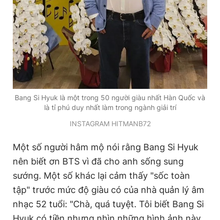
Bang Si Hyuk là một trong 50 người giàu nhất Hàn Quốc và
là tỉ phú duy nhất làm trong ngành giải trí
INSTAGRAM HITMANB72
Một số người hâm mộ nói rằng Bang Si Hyuk
nên biết ơn BTS vì đã cho anh sống sung
sướng. Một số khác lại cảm thấy "sốc toàn
tập" trước mức độ giàu có của nhà quản lý âm
nhạc 52 tuổi: "Chà, quá tuyệt. Tôi biết Bang Si
Hyuk có tiền nhưng nhìn những hình ảnh này