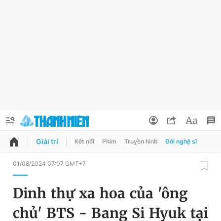
Giải trí
Kết nối
Phim
Truyền hình
Đời nghệ sĩ
QUẢNG CÁO
ĐẶT BÁO
01/08/2024 07:07 GMT+7
Thông tin tài khoản
Dinh thự xa hoa của 'ông
Đổi mật khẩu
Chuyên mục
chủ' BTS - Bang Si Hyuk tại
Tin đã lưu