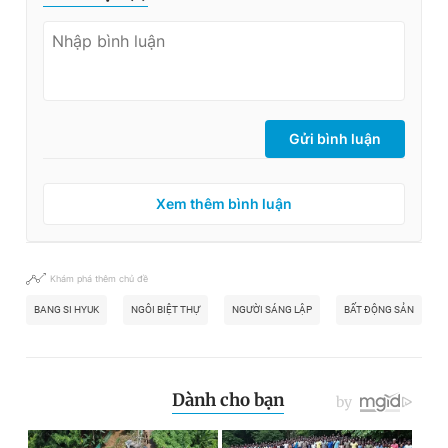
Gửi bình luận
Xem thêm bình luận
Khám phá thêm chủ đề
BANG SI HYUK
NGÔI BIỆT THỰ
NGƯỜI SÁNG LẬP
BẤT ĐỘNG SẢN