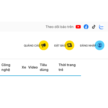
Theo dõi báo trên
QUẢNG CÁO
ĐẶT BÁO
ĐĂNG NHẬP
Công
Tiêu
Thời trang
Xe
Video
nghệ
dùng
trẻ