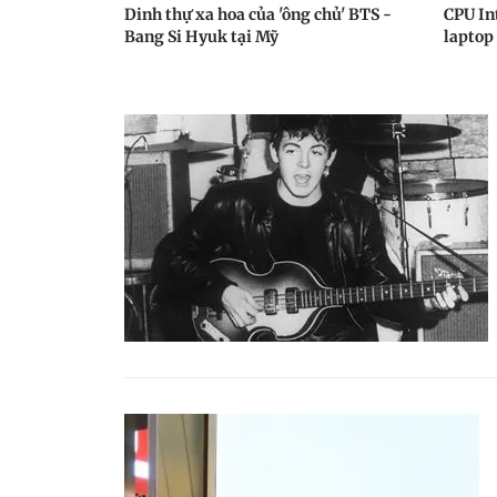
Dinh thự xa hoa của 'ông chủ' BTS -
CPU Int
Bang Si Hyuk tại Mỹ
laptop