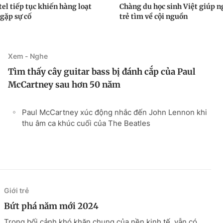
el tiếp tục khiến hàng loạt
Chàng du học sinh Việt giúp n
 gặp sự cố
trẻ tìm về cội nguồn
Xem - Nghe
Tìm thấy cây guitar bass bị đánh cắp của Paul
McCartney sau hơn 50 năm
Paul McCartney xúc động nhắc đến John Lennon khi
thu âm ca khúc cuối của The Beatles
Giới trẻ
Bứt phá năm mới 2024
Trong bối cảnh khó khăn chung của nền kinh tế, vẫn có