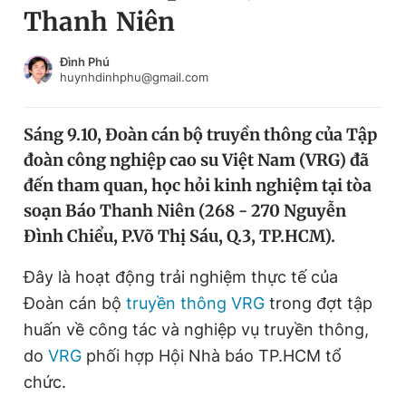
Thanh Niên
Chuyên mục khác
Tin đã xem
Chào ngày mới
Tin 24h
Đình Phú
huynhdinhphu@gmail.com
Đăng xuất
Tin thị trường
Tin 360
Sáng 9.10, Đoàn cán bộ truyền thông của Tập
đoàn công nghiệp cao su Việt Nam (VRG) đã
Video
Magazine
đến tham quan, học hỏi kinh nghiệm tại tòa
soạn Báo Thanh Niên (268 - 270 Nguyễn
Đình Chiểu, P.Võ Thị Sáu, Q.3, TP.HCM).
Sản phẩm khác
Tiện ích
Đây là hoạt động trải nghiệm thực tế của
Bạn cần biết
Đoàn cán bộ
truyền thông VRG
trong đợt tập
huấn về công tác và nghiệp vụ truyền thông,
Thông tin tòa soạn
Liên hệ quảng cáo
do
VRG
phối hợp Hội Nhà báo TP.HCM tổ
chức.