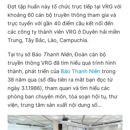
Đợt tập huấn này tổ chức trực tiếp tại VRG với
khoảng 60 cán bộ truyền thông tham gia và
Đọc Thanh Niên trên điện thoại
trực tuyến với gần 40 điểm cầu kết nối đến
các công ty thành viên VRG ở Duyên hải miền
Trung, Tây Bắc, Lào, Campuchia.
Tại trụ sở Báo
Thanh Niên
, Đoàn cán bộ
Theo dõi báo trên
truyền thông VRG đã tìm hiểu quá trình hình
thành, phát triển của
Báo Thanh Niên
trong
Hotline
Liên hệ quảng cáo
0906 645 777
0908 780 404
38 năm qua (số đầu tiên ra mắt bạn đọc từ
ngày 3.1.1986), tham quan và tìm hiểu các
Đặt báo
Quảng cáo
RSS
Tòa soạn
Chính sách bảo
phòng ban chuyên môn, tòa soạn hội tụ, thư
viện, trung tâm sản xuất nội dung số...
Tổng biên tập: Nguyễn Ngọc Toàn
Phó tổng biên tập thường trực: Hải Thành
Phó tổng biên tập: Lâm Hiếu Dũng
Phó tổng biên tập: Trần Việt Hưng
Tổng thư ký tòa soạn: Đức Trung