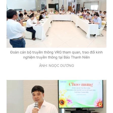
Giấy phép xuất bản số 110/GP - BTTTT cấp ngày 24.3.2020
© 2003-2026 Bản quyền thuộc về Báo Thanh Niên. Cấm sao
chép dưới mọi hình thức nếu không có sự chấp thuận bằng văn
bản. Phát triển bởi ePi Technologies, JSC.
Đoàn cán bộ truyền thông VRG tham quan, trao đổi kinh
nghiệm truyền thông tại Báo Thanh Niên
ẢNH: NGỌC DƯƠNG