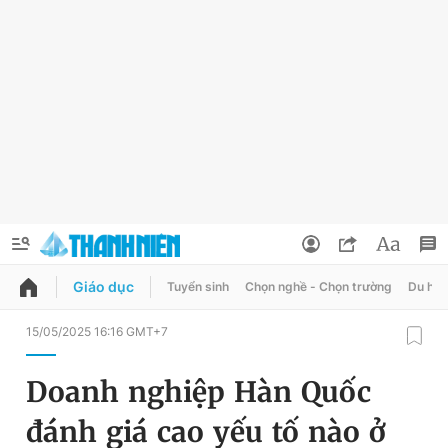
Giáo dục
Tuyển sinh
Chọn nghề - Chọn trường
Du học
QUẢNG CÁO
ĐẶT BÁO
15/05/2025 16:16 GMT+7
Thông tin tài khoản
Doanh nghiệp Hàn Quốc
Đổi mật khẩu
Chuyên mục
đánh giá cao yếu tố nào ở
Tin đã lưu