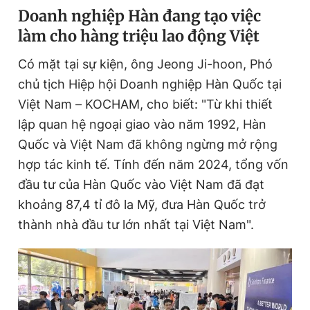
Doanh nghiệp Hàn đang tạo việc
làm cho hàng triệu lao động Việt
Đọc Thanh Niên trên điện thoại
Có mặt tại sự kiện, ông Jeong Ji-hoon, Phó
chủ tịch Hiệp hội Doanh nghiệp Hàn Quốc tại
Việt Nam – KOCHAM, cho biết: "Từ khi thiết
lập quan hệ ngoại giao vào năm 1992, Hàn
Theo dõi báo trên
Quốc và Việt Nam đã không ngừng mở rộng
hợp tác kinh tế. Tính đến năm 2024, tổng vốn
Hotline
Liên hệ quảng cáo
đầu tư của Hàn Quốc vào Việt Nam đã đạt
0906 645 777
0908 780 404
khoảng 87,4 tỉ đô la Mỹ, đưa Hàn Quốc trở
thành nhà đầu tư lớn nhất tại Việt Nam".
Đặt báo
Quảng cáo
RSS
Tòa soạn
Chính sách bảo
Tổng biên tập: Nguyễn Ngọc Toàn
Phó tổng biên tập thường trực: Hải Thành
Phó tổng biên tập: Lâm Hiếu Dũng
Phó tổng biên tập: Trần Việt Hưng
Tổng thư ký tòa soạn: Đức Trung