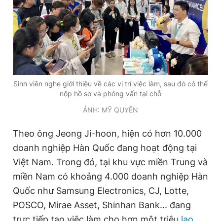
Giấy phép xuất bản số 110/GP - BTTTT cấp ngày 24.3.2020
© 2003-2026 Bản quyền thuộc về Báo Thanh Niên. Cấm sao
chép dưới mọi hình thức nếu không có sự chấp thuận bằng văn
bản. Phát triển bởi ePi Technologies, JSC.
Sinh viên nghe giới thiệu về các vị trí việc làm, sau đó có thể
nộp hồ sơ và phỏng vấn tại chỗ
ẢNH: MỸ QUYÊN
Theo ông Jeong Ji-hoon, hiện có hơn 10.000
doanh nghiệp Hàn Quốc đang hoạt động tại
Việt Nam. Trong đó, tại khu vực miền Trung và
miền Nam có khoảng 4.000 doanh nghiệp Hàn
Quốc như Samsung Electronics, CJ, Lotte,
POSCO, Mirae Asset, Shinhan Bank... đang
trực tiếp tạo việc làm cho hơn một triệu
lao