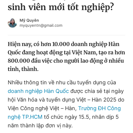
sinh viên mới tốt nghiệp?
Chuyên mục khác
Tin đã xem
Chào ngày mới
Tin 24h
Mỹ Quyên
myquyentn@gmail.com
Đăng xuất
Tin thị trường
Tin 360
Hiện nay, có hơn 10.000 doanh nghiệp Hàn
Quốc đang hoạt động tại Việt Nam, tạo ra hơn
Video
Magazine
800.000 đầu việc cho người lao động ở nhiều
tỉnh, thành.
Sản phẩm khác
Nhiều thông tin về nhu cầu tuyển dụng của
Tiện ích
Bạn cần biết
doanh nghiệp Hàn Quốc
được chia sẻ tại ngày
hội Văn hóa và tuyển dụng Việt – Hàn 2025 do
Viện Công nghệ Việt – Hàn,
Trường ĐH Công
Thông tin tòa soạn
Liên hệ quảng cáo
nghệ TP.HCM
tổ chức ngày 15.5, nhân dịp 5
năm thành lập đơn vị này.