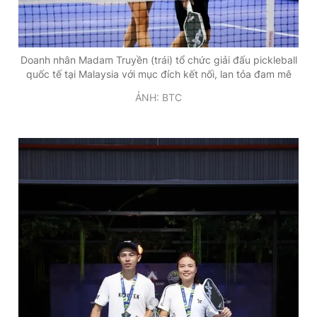
Giấy phép xuất bản số 110/GP - BTTTT cấp ngày 24.3.2020
© 2003-2026 Bản quyền thuộc về Báo Thanh Niên. Cấm sao
chép dưới mọi hình thức nếu không có sự chấp thuận bằng văn
bản. Phát triển bởi ePi Technologies, JSC.
Doanh nhân Madam Truyền (trái) tổ chức giải đấu pickleball
quốc tế tại Malaysia với mục đích kết nối, lan tỏa đam mê
ẢNH: BTC