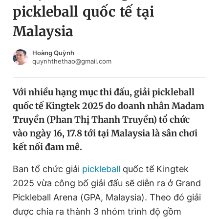
pickleball quốc tế tại
Chuyên mục khác
Tin đã xem
Malaysia
Chào ngày mới
Tin 24h
Đăng xuất
Hoàng Quỳnh
quynhthethao@gmail.com
Tin thị trường
Tin 360
Với nhiều hạng mục thi đấu, giải pickleball
Video
Magazine
quốc tế Kingtek 2025 do doanh nhân Madam
Truyền (Phan Thị Thanh Truyền) tổ chức
Sản phẩm khác
vào ngày 16, 17.8 tới tại Malaysia là sân chơi
kết nối đam mê.
Tiện ích
Bạn cần biết
Ban tổ chức giải
pickleball
quốc tế Kingtek
Thông tin tòa soạn
Liên hệ quảng cáo
2025 vừa công bố giải đấu sẽ diễn ra ở Grand
Pickleball Arena (GPA, Malaysia). Theo đó giải
được chia ra thành 3 nhóm trình độ gồm