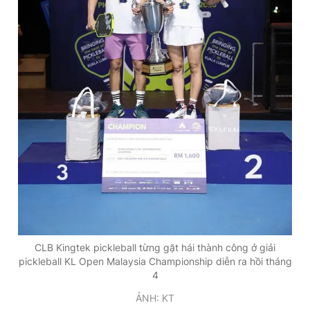
CLB Kingtek pickleball từng gặt hái thành công ở giải
pickleball KL Open Malaysia Championship diễn ra hồi tháng
4
ẢNH: KT