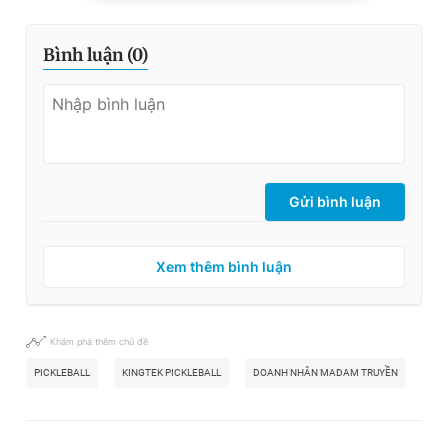
Bình luận (
0
)
Gửi bình luận
Xem thêm bình luận
Khám phá thêm chủ đề
PICKLEBALL
KINGTEK PICKLEBALL
DOANH NHÂN MADAM TRUYỀN
GIẢ