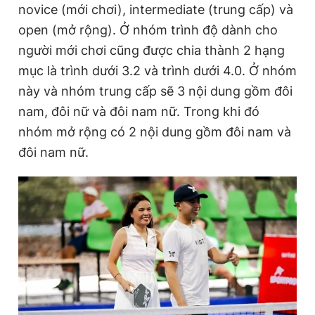
novice (mới chơi), intermediate (trung cấp) và
open (mở rộng). Ở nhóm trình độ dành cho
người mới chơi cũng được chia thành 2 hạng
Đọc Thanh Niên trên điện thoại
mục là trình dưới 3.2 và trình dưới 4.0. Ở nhóm
này và nhóm trung cấp sẽ 3 nội dung gồm đôi
nam, đôi nữ và đôi nam nữ. Trong khi đó
nhóm mở rộng có 2 nội dung gồm đôi nam và
Theo dõi báo trên
đôi nam nữ.
Hotline
Liên hệ quảng cáo
0906 645 777
0908 780 404
Đặt báo
Quảng cáo
RSS
Tòa soạn
Chính sách bảo
Tổng biên tập: Nguyễn Ngọc Toàn
Phó tổng biên tập thường trực: Hải Thành
Phó tổng biên tập: Lâm Hiếu Dũng
Phó tổng biên tập: Trần Việt Hưng
Tổng thư ký tòa soạn: Đức Trung