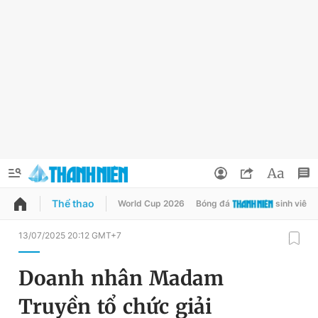
Thể thao
World Cup 2026
Bóng đá
sinh viên
QUẢNG CÁO
ĐẶT BÁO
13/07/2025 20:12 GMT+7
Thông tin tài khoản
Doanh nhân Madam
Đổi mật khẩu
Chuyên mục
Truyền tổ chức giải
Tin đã lưu