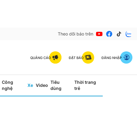
Theo dõi báo trên
QUẢNG CÁO
ĐẶT BÁO
ĐĂNG NHẬP
Công
Tiêu
Thời trang
Xe
Video
nghệ
dùng
trẻ