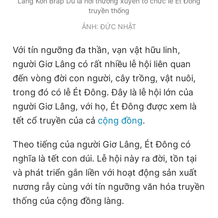
Làng Kon Brăp Du là nơi thường xuyên tổ chức lễ Ét Đông
Giấy phép xuất bản số 110/GP - BTTTT cấp ngày 24.3.2020
truyền thống
© 2003-2026 Bản quyền thuộc về Báo Thanh Niên. Cấm sao
ẢNH: ĐỨC NHẬT
chép dưới mọi hình thức nếu không có sự chấp thuận bằng văn
bản. Phát triển bởi ePi Technologies, JSC.
Với tín ngưỡng đa thần, vạn vật hữu linh,
người Giơ Lâng có rất nhiều lễ hội liên quan
đến vòng đời con người, cây trồng, vật nuôi,
trong đó có lễ Ét Đông. Đây là lễ hội lớn của
người Giơ Lâng, với họ, Ét Đông được xem là
tết cổ truyền của cả
cộng đồng
.
Theo tiếng của người Giơ Lâng, Ét Đông có
nghĩa là tết con dúi. Lễ hội này ra đời, tồn tại
và phát triển gắn liền với hoạt động sản xuất
nương rẫy cùng với tín ngưỡng văn hóa truyền
thống của cộng đồng làng.