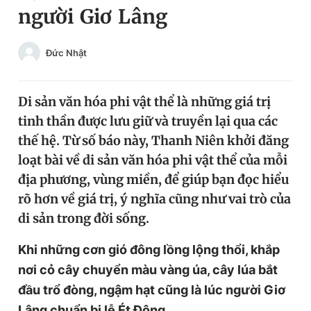
người Giơ Lâng
Chuyên mục khác
Tin đã xem
Chào ngày mới
Tin 24h
Đức Nhật
Đăng xuất
Tin thị trường
Tin 360
Di sản văn hóa phi vật thể là những giá trị
tinh thần được lưu giữ và truyền lại qua các
Video
Magazine
thế hệ. Từ số báo này, Thanh Niên khởi đăng
loạt bài về di sản văn hóa phi vật thể của mỗi
địa phương, vùng miền, để giúp bạn đọc hiểu
Sản phẩm khác
rõ hơn về giá trị, ý nghĩa cũng như vai trò của
Tiện ích
Bạn cần biết
di sản trong đời sống.
Khi những cơn gió đông lồng lộng thổi, khắp
Thông tin tòa soạn
Liên hệ quảng cáo
nơi cỏ cây chuyển màu vàng úa, cây lúa bắt
đầu trổ đòng, ngậm hạt cũng là lúc người Giơ
Lâng chuẩn bị lễ Ét Đông.