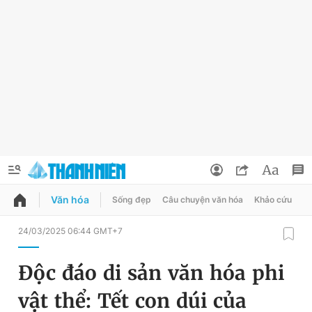
Văn hóa
Sống đẹp
Câu chuyện văn hóa
Khảo cứu
X
QUẢNG CÁO
ĐẶT BÁO
24/03/2025 06:44 GMT+7
Thông tin tài khoản
Độc đáo di sản văn hóa phi
Đổi mật khẩu
Chuyên mục
vật thể: Tết con dúi của
Tin đã lưu