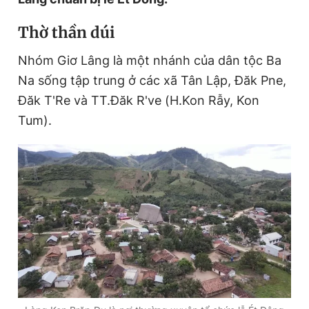
Thờ thần dúi
Đọc Thanh Niên trên điện thoại
Nhóm Giơ Lâng là một nhánh của dân tộc Ba
Na sống tập trung ở các xã Tân Lập, Đăk Pne,
Đăk T'Re và TT.Đăk R've (H.Kon Rẫy, Kon
Tum).
Theo dõi báo trên
Hotline
Liên hệ quảng cáo
0906 645 777
0908 780 404
Đặt báo
Quảng cáo
RSS
Tòa soạn
Chính sách bảo
Tổng biên tập: Nguyễn Ngọc Toàn
Phó tổng biên tập thường trực: Hải Thành
Phó tổng biên tập: Lâm Hiếu Dũng
Phó tổng biên tập: Trần Việt Hưng
Tổng thư ký tòa soạn: Đức Trung