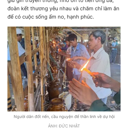
giữ gìn truyền thống, nhớ ơn tổ tiên ông bà,
đoàn kết thương yêu nhau và chăm chỉ làm ăn
để có cuộc sống ấm no, hạnh phúc.
Người dân đốt nến, cầu nguyện để thần linh về dự hội
ẢNH: ĐỨC NHẬT