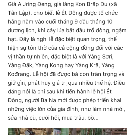
Già A Jring Đeng, già làng Kon Brăp Du (xã
Tân Lập), cho biết lễ Ét Đông được tổ chức
hằng năm vào cuối tháng 9 đầu tháng 10
dương lịch, khi cây lúa bắt đầu trổ đòng, ngậm
hạt. Đây là nghi lễ đặc biệt quan trọng, thể
hiện sự tôn thờ của cả cộng đồng đối với các
vị thần tự nhiên, đặc biệt là với Yàng Sơri,
Yàng Đăk, Yàng Kong hay Yàng Kră, Yàng
Kơđrang. Lễ hội đã được bà con trân trọng và
giữ gìn, phát huy giá trị qua nhiều thế hệ. Điều
đáng nói là chỉ sau khi tiến hành lễ hội Ét
Đông, người Ba Na mới được phép triển khai
những việc lớn của gia đình, như làm nhà mới,
sửa nhà cũ, cưới hỏi, mua trâu, bò...