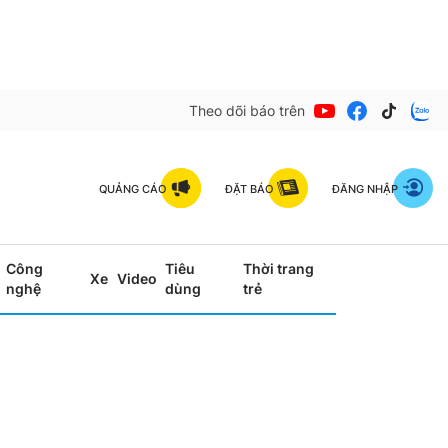
Theo dõi báo trên
QUẢNG CÁO
ĐẶT BÁO
ĐĂNG NHẬP
Công
Tiêu
Thời trang
Xe
Video
nghệ
dùng
trẻ