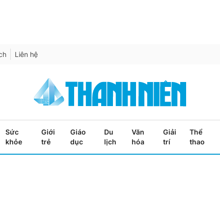
ích
Liên hệ
Sức
Giới
Giáo
Du
Văn
Giải
Thể
khỏe
trẻ
dục
lịch
hóa
trí
thao