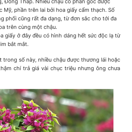
ng, Đồng Tháp. Nhiều chậu có phần gốc được
c Mỹ, phần trên lai bởi hoa giấy cẩm thạch. Số
 phối cũng rất đa dạng, từ đơn sắc cho tới đa
oa trên cùng một chậu.
oa giấy ở đây đều có hình dáng hết sức độc lạ từ
tim bắt mắt.
t trong số này, nhiều chậu được thương lái hoặc
thậm chí trả giá vài chục triệu nhưng ông chưa