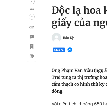
Độc lạ hoa 
giấy của n
Bảo Kỳ
Chia sẻ
Ông Phạm Văn Màu (ngụ ấp
Tre) tung ra thị trường h
cẩm thạch có hình thù kỳ d
đồng.
Với diện tích khoảng 650 h