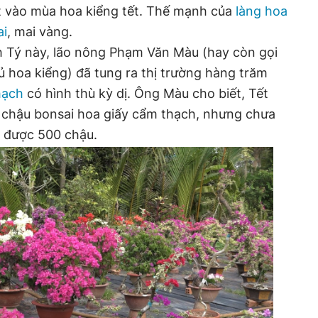
ật vào mùa hoa kiểng tết. Thế mạnh của
làng hoa
ai
, mai vàng.
h Tý này, lão nông Phạm Văn Màu (hay còn gọi
ủ hoa kiểng) đã tung ra thị trường hàng trăm
thạch
có hình thù kỳ dị. Ông Màu cho biết, Tết
 chậu bonsai hoa giấy cẩm thạch, nhưng chưa
n được 500 chậu.