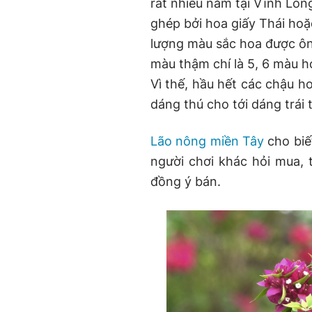
rất nhiều năm tại Vĩnh Lo
ghép bởi hoa giấy Thái hoặ
lượng màu sắc hoa được ông
màu thậm chí là 5, 6 màu h
Vì thế, hầu hết các chậu h
dáng thú cho tới dáng trái 
Lão nông miền Tây
cho biế
người chơi khác hỏi mua, 
đồng ý bán.