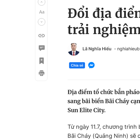
Đổi địa đi
trải nghiệ
Lã Nghĩa Hiếu
- nghiahieu
Chia sẻ
Địa điểm tổ chức bắn phá
sang bãi biển Bãi Cháy cạ
Sun Elite City.
Từ ngày 11.7, chương trình 
Bãi Cháy (Quảng Ninh) sẽ