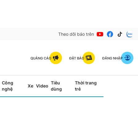
Theo dõi báo trên
QUẢNG CÁO
ĐẶT BÁO
ĐĂNG NHẬP
Công
Tiêu
Thời trang
Xe
Video
nghệ
dùng
trẻ