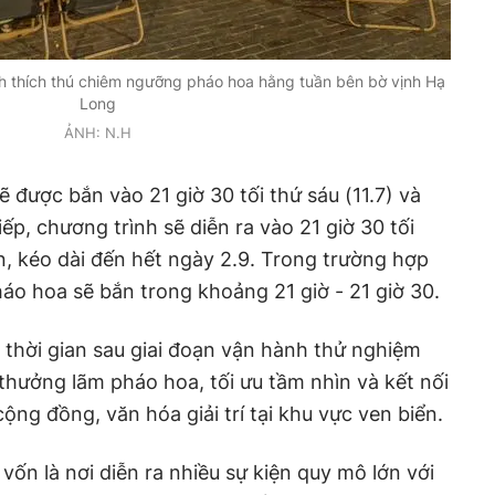
 thích thú chiêm ngưỡng pháo hoa hằng tuần bên bờ vịnh Hạ
Long
ẢNH: N.H
ẽ được bắn vào 21 giờ 30 tối thứ sáu (11.7) và
iếp, chương trình sẽ diễn ra vào 21 giờ 30 tối
n, kéo dài đến hết ngày 2.9. Trong trường hợp
pháo hoa sẽ bắn trong khoảng 21 giờ - 21 giờ 30.
à thời gian sau giai đoạn vận hành thử nghiệm
hưởng lãm pháo hoa, tối ưu tầm nhìn và kết nối
ộng đồng, văn hóa giải trí tại khu vực ven biển.
ốn là nơi diễn ra nhiều sự kiện quy mô lớn với