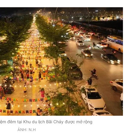
iệm đêm tại Khu du lịch Bãi Cháy được mở rộng
ẢNH: N.H